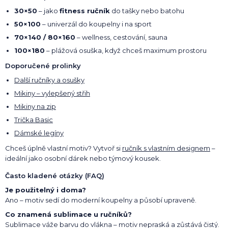
30×50
– jako
fitness ručník
do tašky nebo batohu
50×100
– univerzál do koupelny i na sport
70×140 / 80×160
– wellness, cestování, sauna
100×180
– plážová osuška, když chceš maximum prostoru
Doporučené prolinky
Další ručníky a osušky
Mikiny – vylepšený střih
Mikiny na zip
Trička Basic
Dámské legíny
Chceš úplně vlastní motiv? Vytvoř si
ručník s vlastním designem
–
ideální jako osobní dárek nebo týmový kousek.
Často kladené otázky (FAQ)
Je použitelný i doma?
Ano – motiv sedí do moderní koupelny a působí upraveně.
Co znamená sublimace u ručníků?
Sublimace váže barvu do vlákna – motiv nepraská a zůstává čistý.