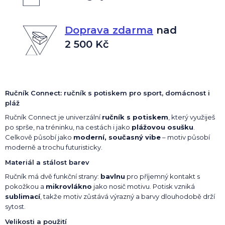
Doprava zdarma
nad
2 500 Kč
Ručník Connect: ručník s potiskem pro sport, domácnost i
pláž
Ručník Connect je univerzální
ručník s potiskem
, který využiješ
po sprše, na tréninku, na cestách i jako
plážovou osušku
.
Celkově působí jako
moderní, současný vibe
– motiv působí
moderně a trochu futuristicky.
Materiál a stálost barev
Ručník má dvě funkční strany:
bavlnu
pro příjemný kontakt s
pokožkou a
mikrovlákno
jako nosič motivu. Potisk vzniká
sublimací
, takže motiv zůstává výrazný a barvy dlouhodobě drží
sytost.
Velikosti a použití