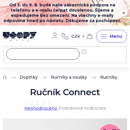
Přejít
Od 3. do 9. 8. bude naše zákaznická podpora na
na
telefonu a e-mailu čerpat dovolenou. Šijeme a
obsah
expedujeme bez omezení. Na všechny e-maily
odpovíme hned po návratu. Děkujeme za pochopení.
CZK
Nákupní
košík
Doplňky
Ručníky a osušky
Ručníky
Domů
Ručník Connect
Průměrné
Neohodnoceno
Podrobnosti hodnocení
hodnocení
produktu
je
0,0