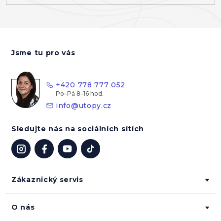
Z
á
Jsme tu pro vás
p
a
t
+420 778 777 052
í
info
@
utopy.cz
Sledujte nás na sociálních sítích
Zákaznický servis
O nás