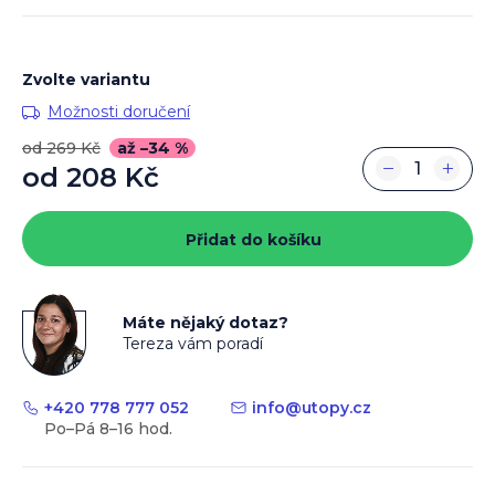
Zvolte variantu
Možnosti doručení
od 269 Kč
až –34 %
−
+
od
208 Kč
Měrná
cena:
Přidat do košíku
Máte nějaký dotaz?
Tereza vám poradí
+420 778 777 052
info
@
utopy.cz