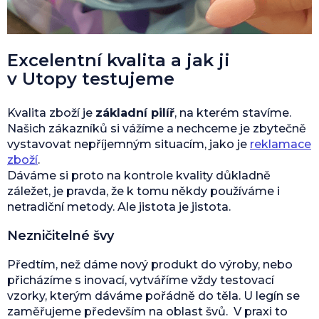
Excelentní kvalita a jak ji
v Utopy testujeme
Kvalita zboží je
základní pilíř
, na kterém stavíme.
Našich zákazníků si vážíme a nechceme je zbytečně
vystavovat nepříjemným situacím, jako je
reklamace
zboží
.
Dáváme si proto na kontrole kvality důkladně
záležet, je pravda, že k tomu někdy používáme i
netradiční metody. Ale jistota je jistota.
Nezničitelné švy
Předtím, než dáme nový produkt do výroby, nebo
přicházíme s inovací, vytváříme vždy testovací
vzorky, kterým dáváme pořádně do těla. U legín se
zaměřujeme především na oblast švů. V praxi to