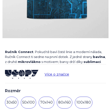
Ručník Connect
. Pokud tě baví čisté linie a moderní nálada,
Ručník Connect ti sedne na první dotek. Z jedné strany
bavlna
,
z druhé
mikrovlákno
s motivem; barvy drží díky
sublimaci
.
Více o značce
Rozměr
30x50
50x100
70x140
80x160
100x180