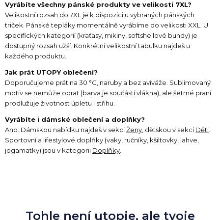
Vyrábíte všechny pánské produkty ve velikosti 7XL?
Velikostní rozsah do 7XL je k dispozici u vybraných pánských
triček. Pánské tepláky momentálně vyrábíme do velikosti XXL. U
specifických kategorií (kraťasy, mikiny, softshellové bundy) je
dostupný rozsah užší. Konkrétní velikostní tabulku najdeš u
každého produktu.
Jak prát UTOPY oblečení?
Doporučujeme prát na 30 °C, naruby a bez aviváže. Sublimovaný
motiv se nemůže oprat (barva je součástí vlákna), ale šetrné praní
prodlužuje životnost úpletu i střihu.
Vyrábíte i dámské oblečení a doplňky?
Ano. Dámskou nabídku najdeš v sekci
Ženy
, dětskou v sekci
Děti
.
Sportovní a lifestylové doplňky (vaky, ručníky, kšiltovky, lahve,
jogamatky) jsou v kategorii
Doplňky
.
Tohle není utopie, ale tvoje