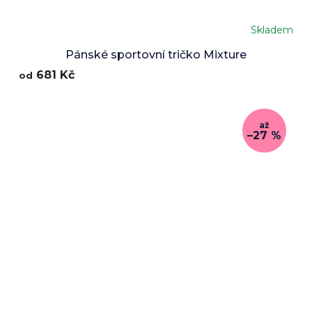
Skladem
Pánské sportovní tričko Mixture
681 Kč
od
až
–27 %