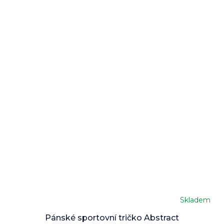
Skladem
Průměrné
hodnocení
Pánské sportovní tričko Abstract