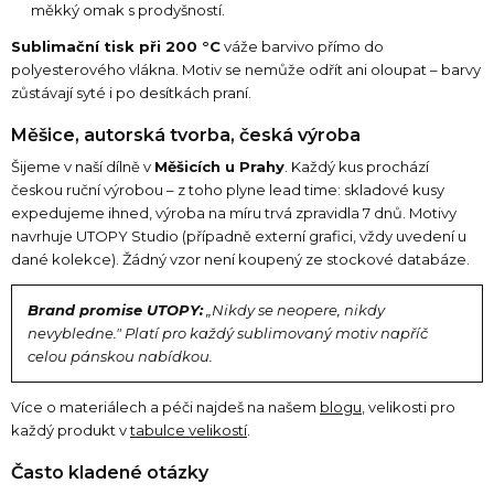
měkký omak s prodyšností.
Sublimační tisk při 200 °C
váže barvivo přímo do
polyesterového vlákna. Motiv se nemůže odřít ani oloupat – barvy
zůstávají syté i po desítkách praní.
Měšice, autorská tvorba, česká výroba
Šijeme v naší dílně v
Měšicích u Prahy
. Každý kus prochází
českou ruční výrobou – z toho plyne lead time: skladové kusy
expedujeme ihned, výroba na míru trvá zpravidla 7 dnů. Motivy
navrhuje UTOPY Studio (případně externí grafici, vždy uvedení u
dané kolekce). Žádný vzor není koupený ze stockové databáze.
Brand promise UTOPY:
„Nikdy se neopere, nikdy
nevybledne." Platí pro každý sublimovaný motiv napříč
celou pánskou nabídkou.
Více o materiálech a péči najdeš na našem
blogu
, velikosti pro
každý produkt v
tabulce velikostí
.
Často kladené otázky