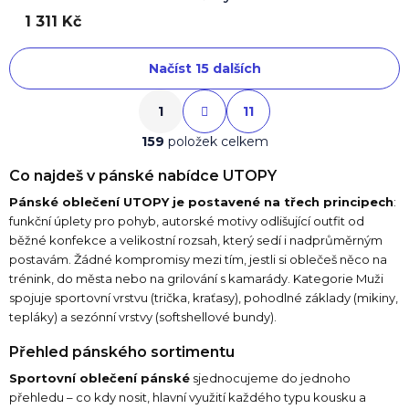
1 311 Kč
Načíst 15 dalších
S
O
1
11
t
v
r
l
159
položek celkem
á
á
n
d
k
Co najdeš v pánské nabídce UTOPY
o
a
Pánské oblečení UTOPY je postavené na třech principech
:
v
c
á
funkční úplety pro pohyb, autorské motivy odlišující outfit od
í
n
běžné konfekce a velikostní rozsah, který sedí i nadprůměrným
p
í
postavám. Žádné kompromisy mezi tím, jestli si oblečeš něco na
r
v
trénink, do města nebo na grilování s kamarády. Kategorie Muži
k
spojuje sportovní vrstvu (trička, kraťasy), pohodlné základy (mikiny,
y
tepláky) a sezónní vrstvy (softshellové bundy).
v
ý
Přehled pánského sortimentu
p
Sportovní oblečení pánské
sjednocujeme do jednoho
i
přehledu – co kdy nosit, hlavní využití každého typu kousku a
s