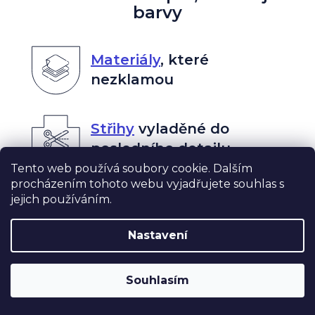
barvy
Materiály
,
které
nezklamou
Střihy
vyladěné do
posledního detailu
Tento web používá soubory cookie. Dalším
procházením tohoto webu vyjadřujete souhlas s
jejich používáním.
Česká ruční
výroba
Nastavení
Unikátní
autorské
Souhlasím
designy