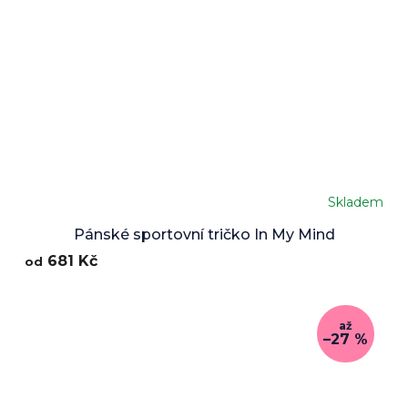
Skladem
Pánské sportovní tričko In My Mind
681 Kč
od
až
–27 %