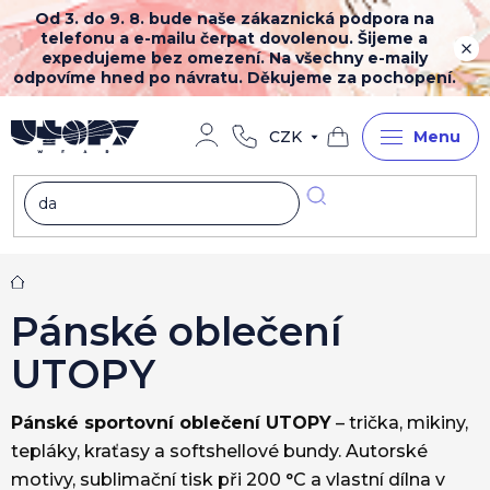
Přejít
Od 3. do 9. 8. bude naše zákaznická podpora na
na
telefonu a e-mailu čerpat dovolenou. Šijeme a
obsah
expedujeme bez omezení. Na všechny e-maily
odpovíme hned po návratu. Děkujeme za pochopení.
CZK
Nákupní
košík
Domů
Pánské oblečení
UTOPY
Pánské sportovní oblečení UTOPY
– trička, mikiny,
tepláky, kraťasy a softshellové bundy. Autorské
motivy, sublimační tisk při 200 °C a vlastní dílna v