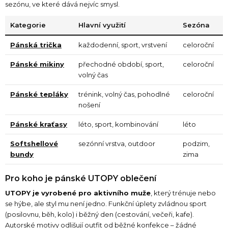
u
sezónu, ve které dává nejvíc smysl.
Kategorie
Hlavní využití
Sezóna
Pánská trička
každodenní, sport, vrstvení
celoroční
Pánské mikiny
přechodné období, sport,
celoroční
volný čas
Pánské tepláky
trénink, volný čas, pohodlné
celoroční
nošení
Pánské kraťasy
léto, sport, kombinování
léto
Softshellové
sezónní vrstva, outdoor
podzim,
bundy
zima
Pro koho je pánské UTOPY oblečení
UTOPY je vyrobené pro aktivního muže
, který trénuje nebo
se hýbe, ale styl mu není jedno. Funkční úplety zvládnou sport
(posilovnu, běh, kolo) i běžný den (cestování, večeři, kafe).
Autorské motivy odlišují outfit od běžné konfekce – žádné