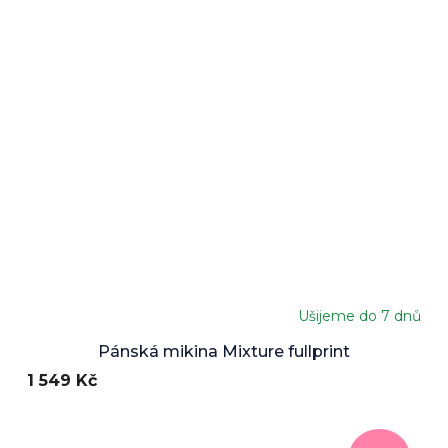
Ušijeme do 7 dnů
Průměrné
hodnocení
Pánská mikina Mixture fullprint
produktu
1 549 Kč
je
5,0
z
5