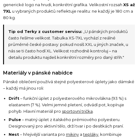
generické logo na hrudi, konkrétní grafika. Velikostní rozsah
XS až
7XL
u vybraných produktů reflektuje realitu: ne každý je 180 cm a
80 kg.
Tip od Terky z customer servisu:
„U pánských produktů
často řešíme velikost. Tabulka XS-7XL vychází z reálné
průměrné české postavy: pokud nosíš XXL u jiných značek, u
nás se ti často hodí XL. Velikost rozhodně kontroluj – na
detailu produktu najdeš konkrétní rozměry pro daný střih."
Materiály v pánské nabídce
Pánské oblečení používá stejné polyesterové úplety jako dámské
– každý má jinou roli:
Drift
– funkční úplet z polyesterového mikrovlákna (93 %) s
elastanem (7 %). Velmi jemné pletení, odvádí pot, kopíruje
pohyb. Hlavní materiál pro
sportovní trička
.
Pulse
– matný úplet z italského prémiového polyesteru.
Designovaný pro aktivní tělo, drží tvar i po desítkách praní.
Nest
– hřejivější varianta pro
mikiny
a
tepláky
, kombinuje