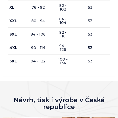
82 -
XL
76 - 92
53
102
84 -
XXL
80 - 94
53
104
92 -
3XL
84 - 106
53
116
94 -
4XL
90 - 114
53
126
100 -
5XL
94 - 122
53
134
Návrh, tisk i výroba v České
republice