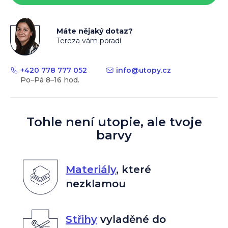
Máte nějaký dotaz?
Tereza vám poradí
+420 778 777 052
info
@
utopy.cz
Tohle není utopie, ale tvoje
barvy
Materiály
,
které
nezklamou
Střihy
vyladěné do