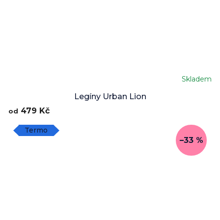
Skladem
Průměrné
hodnocení
Legíny Urban Lion
produktu
479 Kč
od
je
5,0
Termo
z
–33 %
5
hvězdiček.