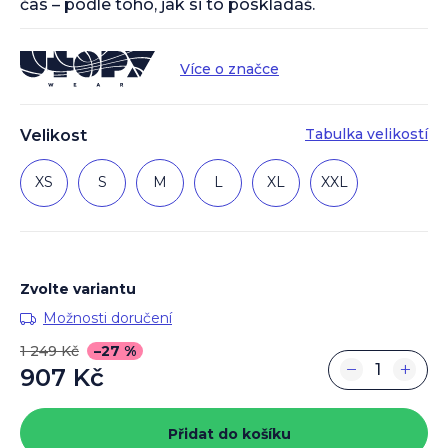
čas – podle toho, jak si to poskládáš.
Více o značce
Tabulka velikostí
Velikost
XS
S
M
L
XL
XXL
Zvolte variantu
Možnosti doručení
1 249 Kč
–27 %
−
+
907 Kč
Měrná
cena:
Přidat do košíku