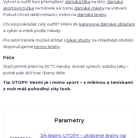
Vytvoř si outfit bez přemýšlení:
dámská tílka
na léto,
dámská
sportovní trička
na trénink a k tomu
dámské mikiny
na vrstvení.
Pokud chceš delší nohavici, mrkni na
dámské legíny
.
Chceš poskládat celý outfit? Mrkni do
kategorie dámské oblečení
a vyber si vršek podle nálady.
Pro letní trénink můžeš střídat s
biker shorts
; na chladnější období
doporučujeme
termo legíny
.
Péče
Stačí jemné praní na 30 °C naruby. Aviváž vynech, sušičku taky –
potisk pak drží tvar i barvy déle.
Tip UTOPY: Vezmi je i mimo sport – s mikinou a teniskami
z nich máš pohodlný city look.
Parametry
3/4 legíny UTOPY – zkrácené legíny na