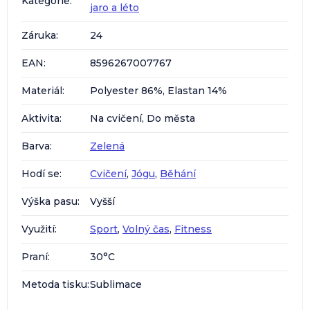
Kategorie
:
jaro a léto
Záruka
:
24
EAN
:
8596267007767
Materiál
:
Polyester 86%, Elastan 14%
Aktivita
:
Na cvičení, Do města
Barva
:
Zelená
Hodí se
:
Cvičení
,
Jógu
,
Běhání
Výška pasu
:
Vyšší
Využití
:
Sport
,
Volný čas
,
Fitness
Praní
:
30°C
Metoda tisku
:
Sublimace