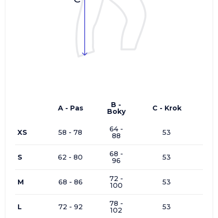
B -
A - Pas
C - Krok
Boky
64 -
XS
58 - 78
53
88
68 -
S
62 - 80
53
96
72 -
M
68 - 86
53
100
78 -
L
72 - 92
53
102