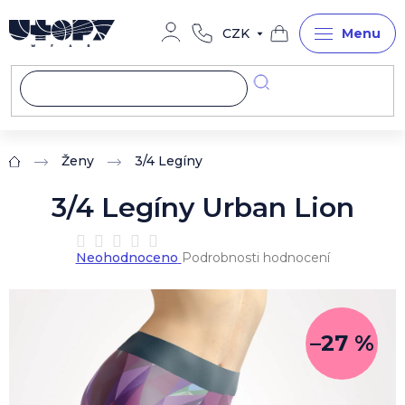
Přejít
na
CZK
obsah
Nákupní
košík
Ženy
3/4 Legíny
Domů
3/4 Legíny Urban Lion
Průměrné
Neohodnoceno
Podrobnosti hodnocení
hodnocení
produktu
je
0,0
z
–27 %
5
hvězdiček.