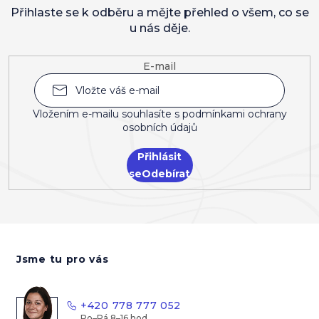
Přihlaste se k odběru a mějte přehled o všem, co se
u nás děje.
E-mail
Vložením e-mailu souhlasíte s
podmínkami ochrany
osobních údajů
Přihlásit
se
Z
á
Jsme tu pro vás
p
a
t
+420 778 777 052
í