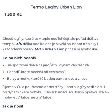
Termo Legíny Urban Lion
1 390 Kč
Chceš legíny, které se v teple nosí lehčeji, ale pořád drží tvar i
tempo?
3/4
délka pod kolena je skvělá na indoor tréninky i
každodenní nošení. Motiv
Urban Lion
přináší lví symbolika.
Co na nich oceníš
3/4 sportovní délka na jaro/léto i dynamický trénink.
Pohodlí, které oceníš i při cestování.
Barvy a motiv, které tě budou bavit znovu a znovu.
Šijeme v ČR a používáme vlastní střihy – proto legíny sedí a drží i
při dynamickém pohybu. Díky sublimaci jsou barvy opravdu stálé –
motiv je „v“ látce, ne „na“ látce.
Jak je nosit