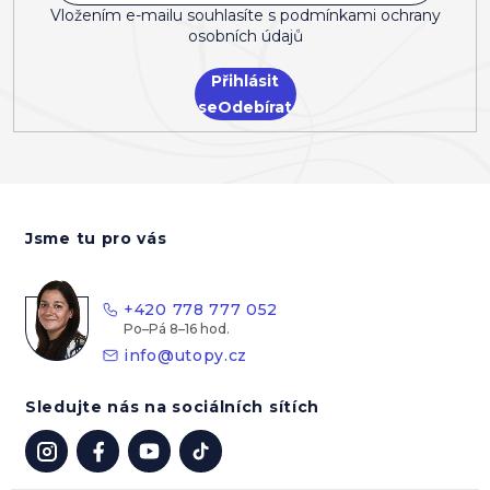
Vložením e-mailu souhlasíte s
podmínkami ochrany
osobních údajů
Přihlásit
se
Z
á
Jsme tu pro vás
p
a
t
+420 778 777 052
í
info
@
utopy.cz
Sledujte nás na sociálních sítích