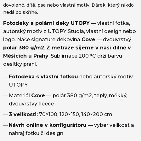
dovolené, dítě, psa nebo vlastní motiv. Dárek, který nikdo
nedá do skříně.
Fotodeky a polární deky UTOPY
— vlastní fotka,
autorský motiv z UTOPY Studia, vlastní design nebo
logo. Naše signature dekovina
Cove
— dvouvrstvý
polár 380 g/m2
.
Z metráže šijeme v naší dílně v
Měšicích u Prahy
. Sublimace 200 °C drží barvu
desítky praní.
—
Fotodeka s vlastní fotkou
nebo autorský motiv
UTOPY
—
Materiál
Cove
— polár 380 g/m2, teplý, měkký,
dvouvrstvý fleece
—
3 velikosti:
70×100, 120×150, 140×200 cm
—
Návrh online v konfigurátoru
— vyber velikost a
nahraj fotku či design