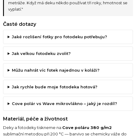
metráže. Když má deku někdo používat tři roky, hmotnost se
vyplatí."
Časté dotazy
Jaké rozlišení fotky pro fotodeku potřebuju?
Jak velkou fotodeku zvolit?
Můžu nahrát víc fotek najednou v koláži?
Jak rychle bude moje fotodeka hotová?
Cove polár vs Wave mikrovlákno – jaký je rozdíl?
Materiál, péče a životnost
Deky a fotodeky tiskneme na
Cove poláru 380 g/m2
sublimační metodou při 200 °C — barvivo se chemicky váže do