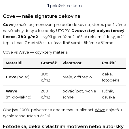
5,0
1
položek celkem
z
O
5
v
Cove — naše signature dekovina
hvězdiček.
l
á
Cove
je naše pojmenování pro polár dekovinu, kterou používáme
d
na všechny deky a fotodeky UTOPY.
Dvouvrstvý polyesterový
a
fleece, 380 g/m2
— vyšší gramáž než běžné reklamní deky, drží
c
teplo i tvar. Z metráže si u nás v dílně sami stříháme a šijeme.
í
p
Cove vs Wave — kdy který materiál:
r
v
Materiál
Gramáž
Vlastnost
Použití
k
y
380
deka,
Cove
(polár)
hřeje, drží teplo
v
g/m2
fotodeka
ý
p
Wave
200
odvádí pot, rychle
ručník,
i
(mikrovlákno)
g/m2
schne
osuška
s
u
Oba jsou 100% polyester a oba snesou sublimaci.
Wave
najdeš u
rychleschnoucích ručníků.
Fotodeka, deka s vlastním motivem nebo autorský