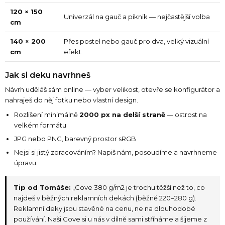
120 × 150
Univerzál na gauč a piknik — nejčastější volba
cm
140 × 200
Přes postel nebo gauč pro dva, velký vizuální
cm
efekt
Jak si deku navrhneš
Návrh uděláš sám online — vyber velikost, otevře se konfigurátor a
nahraješ do něj fotku nebo vlastní design.
Rozlišení minimálně
2000 px na delší straně
— ostrost na
velkém formátu
JPG nebo PNG, barevný prostor sRGB
Nejsi si jistý zpracováním? Napiš nám, posoudíme a navrhneme
úpravu.
Tip od Tomáše:
„Cove 380 g/m2 je trochu těžší než to, co
najdeš v běžných reklamních dekách (běžně 220–280 g).
Reklamní deky jsou stavěné na cenu, ne na dlouhodobé
používání. Naši Cove si u nás v dílně sami stříháme a šijeme z