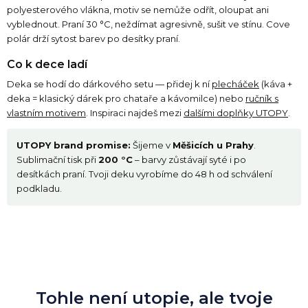
polyesterového vlákna, motiv se nemůže odřít, oloupat ani
vyblednout. Praní 30 °C, neždímat agresivně, sušit ve stínu. Cove
polár drží sytost barev po desítky praní.
Co k dece ladí
Deka se hodí do dárkového setu — přidej k ní
plecháček
(káva +
deka = klasický dárek pro chataře a kávomilce) nebo
ručník s
vlastním motivem
. Inspiraci najdeš mezi
dalšími doplňky UTOPY
.
UTOPY brand promise:
Šijeme v
Měšicích u Prahy
.
Sublimační tisk při
200 °C
– barvy zůstávají syté i po
desítkách praní. Tvoji deku vyrobíme do 48 h od schválení
podkladu.
Tohle není utopie, ale tvoje