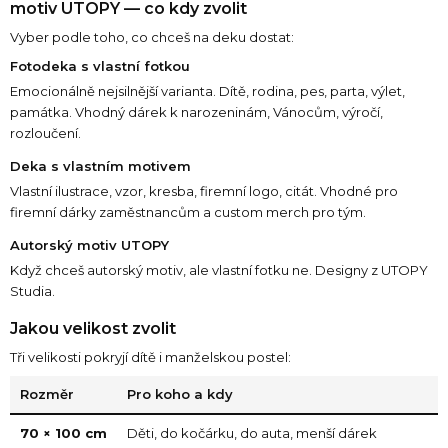
motiv UTOPY — co kdy zvolit
Vyber podle toho, co chceš na deku dostat:
Fotodeka s vlastní fotkou
Emocionálně nejsilnější varianta. Dítě, rodina, pes, parta, výlet,
památka. Vhodný dárek k narozeninám, Vánocům, výročí,
rozloučení.
Deka s vlastním motivem
Vlastní ilustrace, vzor, kresba, firemní logo, citát. Vhodné pro
firemní dárky zaměstnancům a custom merch pro tým.
Autorský motiv UTOPY
Když chceš autorský motiv, ale vlastní fotku ne. Designy z UTOPY
Studia.
Jakou velikost zvolit
Tři velikosti pokryjí dítě i manželskou postel:
Rozměr
Pro koho a kdy
70 × 100 cm
Děti, do kočárku, do auta, menší dárek