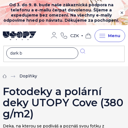
Přejít
Od 3. do 9. 8. bude naše zákaznická podpora na
na
telefonu a e-mailu čerpat dovolenou. Šijeme a
obsah
expedujeme bez omezení. Na všechny e-maily
odpovíme hned po návratu. Děkujeme za pochopení.
CZK
Nákupní
košík
Doplňky
Domů
Fotodeky a polární
deky UTOPY Cove (380
g/m2)
Deka, na kterou se podíváš a poznáš svou fotku z