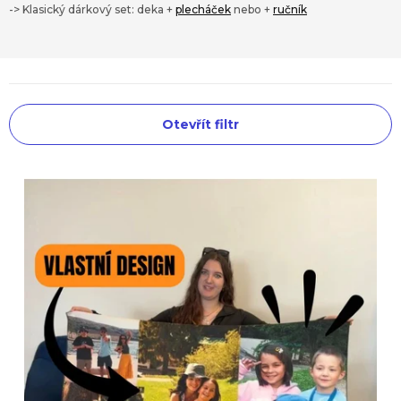
-> Klasický dárkový set: deka +
plecháček
nebo +
ručník
V
Otevřít filtr
ý
p
i
s
p
r
o
d
u
k
t
ů