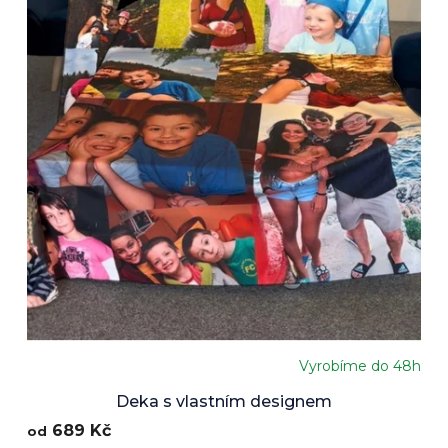
Vyrobíme do 48h
Průměrné
hodnocení
Deka s vlastním designem
produktu
689 Kč
od
je