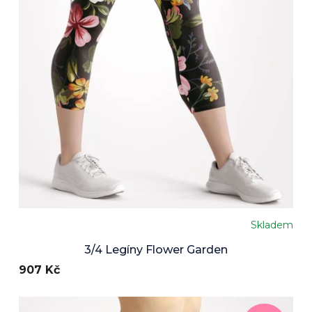
Skladem
Průměrné
hodnocení
3/4 Legíny Flower Garden
produktu
907 Kč
je
5,0
z