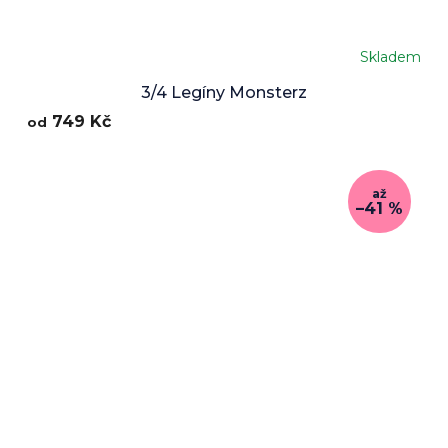
Skladem
3/4 Legíny Monsterz
749 Kč
od
až
–41 %