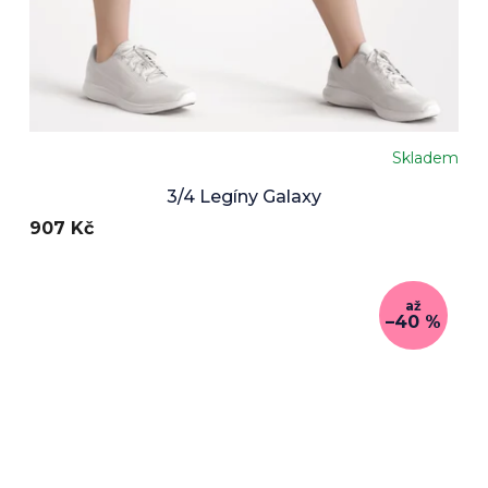
Skladem
3/4 Legíny Galaxy
907 Kč
až
–40 %