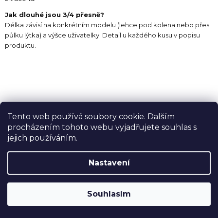
Jak dlouhé jsou 3/4 přesně?
Délka závisí na konkrétním modelu (lehce pod kolena nebo přes
půlku lýtka) a výšce uživatelky. Detail u každého kusu v popisu
produktu.
Tohle není utopie, ale tvoje
Tento web používá soubory cookie. Dalším
barvy
procházením tohoto webu vyjadřujete souhlas s
jejich používáním.
Materiály
,
které
Nastavení
nezklamou
Souhlasím
Střihy
vyladěné do
posledního detailu