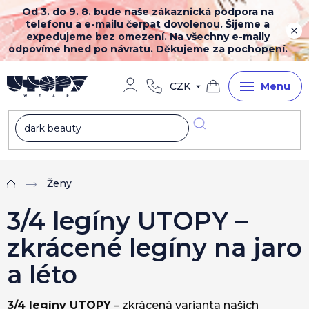
Přejít
Od 3. do 9. 8. bude naše zákaznická podpora na
na
telefonu a e-mailu čerpat dovolenou. Šijeme a
obsah
expedujeme bez omezení. Na všechny e-maily
odpovíme hned po návratu. Děkujeme za pochopení.
CZK
Nákupní
košík
Ženy
Domů
3/4 legíny UTOPY –
zkrácené legíny na jaro
a léto
3/4 legíny UTOPY
– zkrácená varianta našich