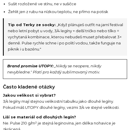
Sušit rozložené ve stínu, ne v sušičce
Žehlit jen z rubu na nízkou teplotu, ne přímo na potisk
Tip od Terky ze socky:
„Když plánuješ outfit na jarní festival
nebo letní pobyt u vody, 3/4 legíny + delší tričko nebo tílko =
vychytaná kombinace, kterou nebudeš muset přebalovat 3×
denně. Pulse rychle schne i po polití vodou, takže funguje na
piknik i u bazénu."
Brand promise UTOPY:
„Nikdy se neopere, nikdy
nevybledne." Platí pro každý sublimovaný motiv.
Často kladené otázky
Jakou velikost si vybrat?
3/4 legíny mají stejnou velikostní tabulku jako dlouhé legíny.
Pokud máš UTOPY dlouhé legíny, vezmi 3/4 ve stejné velikosti.
Liší se materiál od dlouhých legín?
Ne. Pulse 210 g/m² je stejná leginovina, jen délka nohavice je
zkrácená.