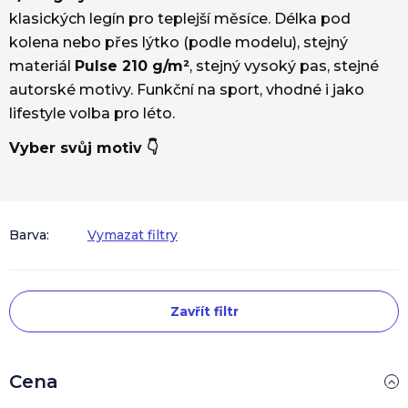
klasických legín pro teplejší měsíce. Délka pod
kolena nebo přes lýtko (podle modelu), stejný
materiál
Pulse 210 g/m²
, stejný vysoký pas, stejné
autorské motivy. Funkční na sport, vhodné i jako
lifestyle volba pro léto.
Vyber svůj motiv 👇
Barva:
Vymazat filtry
V
Zavřít filtr
ý
p
i
s
Cena
p