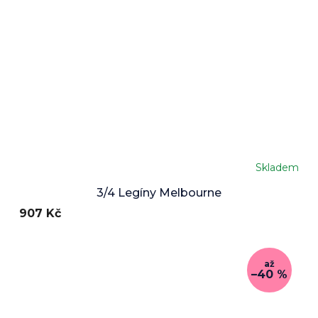
Skladem
3/4 Legíny Melbourne
907 Kč
až
–40 %