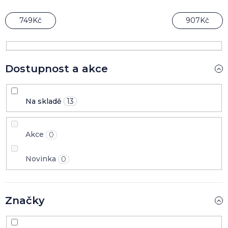
r
o
749
Kč
907
Kč
d
u
k
t
Dostupnost a akce
ů
Na skladě
13
Akce
0
Novinka
0
Značky