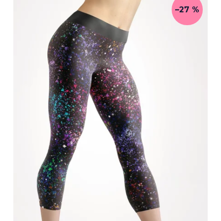
5
hvězdiček.
–27 %