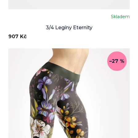
Skladem
Průměrné
hodnocení
3/4 Legíny Eternity
produktu
907 Kč
je
5,0
z
5
hvězdiček.
–27 %