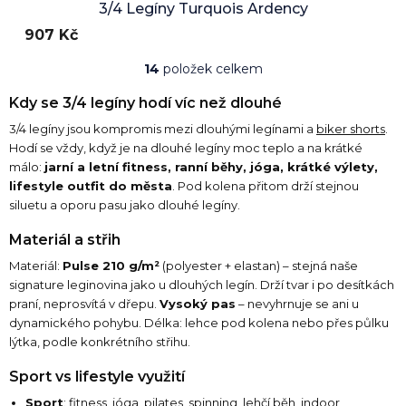
3/4 Legíny Turquois Ardency
907 Kč
14
položek celkem
O
v
Kdy se 3/4 legíny hodí víc než dlouhé
l
á
3/4 legíny jsou kompromis mezi dlouhými legínami a
biker shorts
.
d
Hodí se vždy, když je na dlouhé legíny moc teplo a na krátké
a
málo:
jarní a letní fitness, ranní běhy, jóga, krátké výlety,
c
lifestyle outfit do města
. Pod kolena přitom drží stejnou
í
siluetu a oporu pasu jako dlouhé legíny.
p
r
Materiál a střih
v
k
Materiál:
Pulse 210 g/m²
(polyester + elastan) – stejná naše
y
signature leginovina jako u dlouhých legín. Drží tvar i po desítkách
v
praní, neprosvítá v dřepu.
Vysoký pas
– nevyhrnuje se ani u
ý
dynamického pohybu. Délka: lehce pod kolena nebo přes půlku
p
lýtka, podle konkrétního střihu.
i
s
Sport vs lifestyle využití
u
Sport
: fitness, jóga, pilates, spinning, lehčí běh, indoor