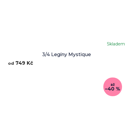
Skladem
3/4 Legíny Mystique
749 Kč
od
až
–40 %