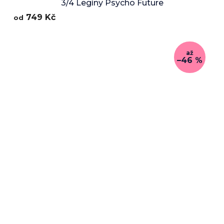
3/4 Legíny Psycho Future
749 Kč
od
až
–46 %