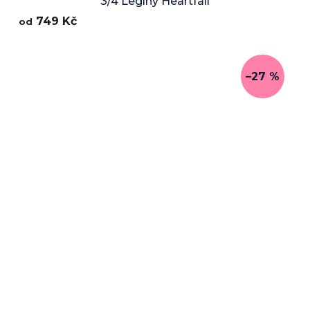
3/4 Legíny Heartfall
749 Kč
od
–27 %