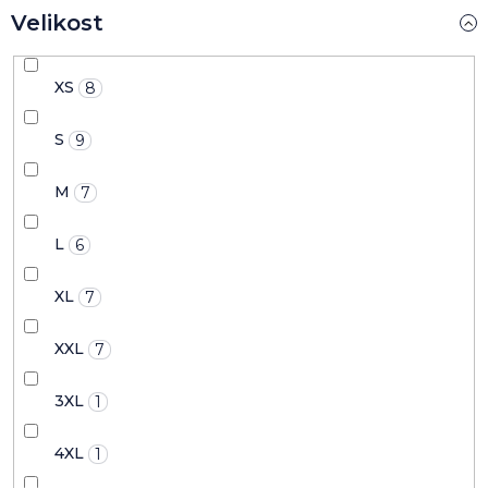
Velikost
XS
8
S
9
M
7
L
6
XL
7
XXL
7
3XL
1
4XL
1