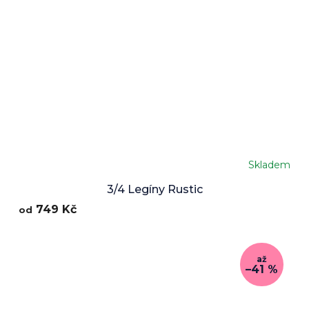
Skladem
3/4 Legíny Rustic
749 Kč
od
až
–41 %