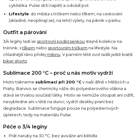
cyklistika. Pulse drží napětí a odvádí pot.
Lifestyle
: do města s tričkem nebo tílkem, na cestování
(skladné, neoplínají se), na lehčí výlety, na piknik v parku.
Outfit a párování
3/4 legíny ladí se
sportovní podprsenkou
stejné kolekce na
trénink, s
tílkem
nebo
sportovním tričkem
na lifestyle. Na
chladnější ráno přidej
mikinu
. V parném létě zvol radši ještě kratší
biker shorts
.
Sublimace 200 °C – proč u nás motiv vydrží
Motiv tiskneme
sublimací při 200 °C
v naší dílně v Měšicích u
Prahy. Barvivo se chemicky váže do polyesterového vlákna a
stává se trvalou součástí látky. Motiv se nemůže oloupat ani odřít,
nevybledne ani v létě na slunci, vydrží desítky praní bez
degradace. Sublimace funguje pouze na polyesterových
úpletech, tedy na materiálu Pulse.
Péče o 3/4 legíny
Prát naruby na 30 °C, bez aviváže ani bělidla