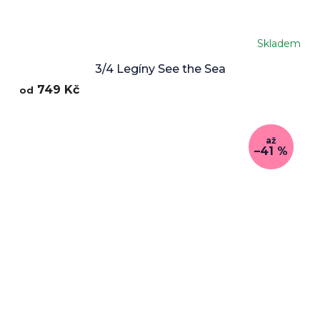
Skladem
3/4 Legíny See the Sea
749 Kč
od
až
–41 %