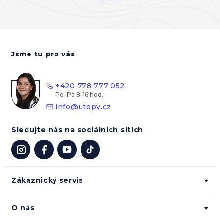
Z
á
Jsme tu pro vás
p
a
t
+420 778 777 052
í
info
@
utopy.cz
Sledujte nás na sociálních sítích
Zákaznický servis
O nás