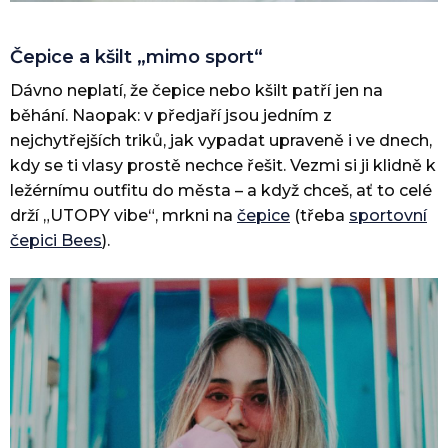
Čepice a kšilt „mimo sport“
Dávno neplatí, že čepice nebo kšilt patří jen na
běhání. Naopak: v předjaří jsou jedním z
nejchytřejších triků, jak vypadat upraveně i ve dnech,
kdy se ti vlasy prostě nechce řešit. Vezmi si ji klidně k
ležérnímu outfitu do města – a když chceš, ať to celé
drží „UTOPY vibe“, mrkni na
čepice
(třeba
sportovní
čepici Bees
).