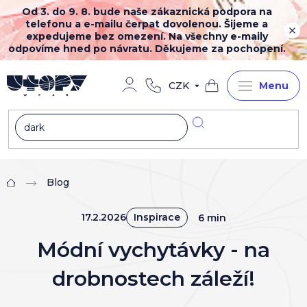
Přejít
Od 3. do 9. 8. bude naše zákaznická podpora na
na
telefonu a e-mailu čerpat dovolenou. Šijeme a
obsah
expedujeme bez omezení. Na všechny e-maily
odpovíme hned po návratu. Děkujeme za pochopení.
CZK
Nákupní
košík
Blog
Domů
17.2.2026
Inspirace
6 min
Módní vychytávky - na
drobnostech záleží!