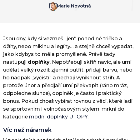
Marie Novotná
Jsou dny, kdy si vezmeš „jen“ pohodlné tričko a
džíny, nebo mikinu a legíny… a stejně chceš vypadat,
jako kdybys to měla promyšlené. Právě tady
nastupují
doplňky
. Nepotřebují skříň navíc, ale umí
udělat velký rozdíl: zjemní outfit, přidají barvu, nebo
ho naopak „vyčistí“ a nechají vyniknout střih. A
protože únor a předjaří umí překvapit (ráno mráz,
odpoledne slunce), doplněk je často i praktický
bonus. Pokud chceš vybírat rovnou z věcí, které ladí
se sportovním i volnočasovým stylem, mrkni do
kategorie
módní doplňky UTOPY
.
Víc než náramek