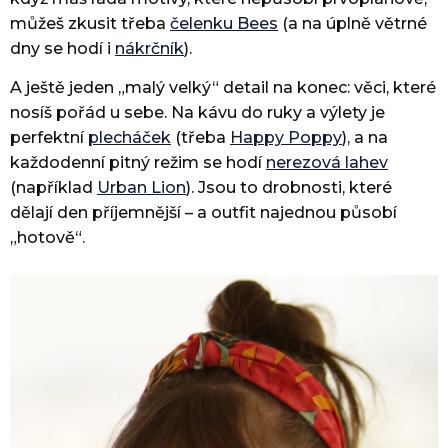
můžeš zkusit třeba
čelenku Bees
(a na úplně větrné
dny se hodí i
nákrčník
).
A ještě jeden „malý velký“ detail na konec: věci, které
nosíš pořád u sebe. Na kávu do ruky a výlety je
perfektní
plecháček
(třeba
Happy Poppy
), a na
každodenní pitný režim se hodí
nerezová lahev
(například
Urban Lion
). Jsou to drobnosti, které
dělají den příjemnější – a outfit najednou působí
„hotově“.