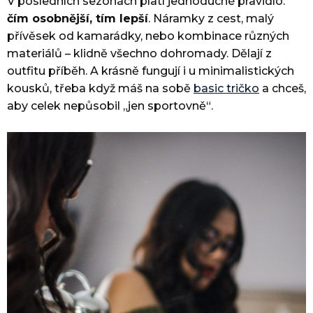
V posledních sezónách platí jednoduché pravidlo:
čím osobnější, tím lepší
. Náramky z cest, malý
přívěsek od kamarádky, nebo kombinace různých
materiálů – klidně všechno dohromady. Dělají z
outfitu příběh. A krásně fungují i u minimalistických
kousků, třeba když máš na sobě
basic tričko
a chceš,
aby celek nepůsobil „jen sportovně“.