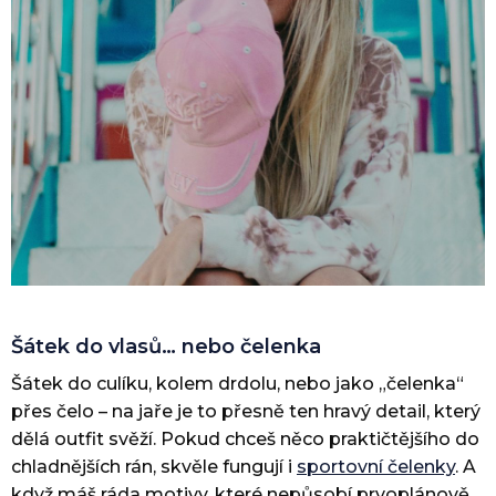
Šátek do vlasů… nebo čelenka
Šátek do culíku, kolem drdolu, nebo jako „čelenka“
přes čelo – na jaře je to přesně ten hravý detail, který
dělá outfit svěží. Pokud chceš něco praktičtějšího do
chladnějších rán, skvěle fungují i
sportovní čelenky
. A
když máš ráda motivy, které nepůsobí prvoplánově,