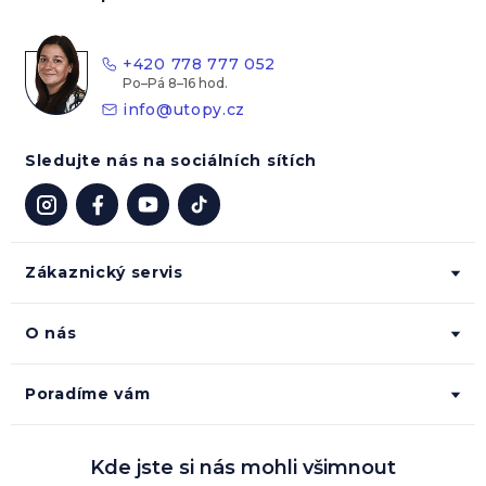
a
t
+420 778 777 052
í
info
@
utopy.cz
Sledujte nás na sociálních sítích
Zákaznický servis
O nás
Poradíme vám
Kde jste si nás mohli všimnout