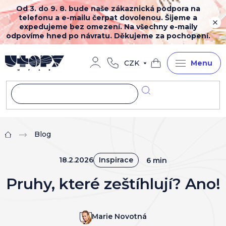
Přejít
Od 3. do 9. 8. bude naše zákaznická podpora na
na
telefonu a e-mailu čerpat dovolenou. Šijeme a
obsah
expedujeme bez omezení. Na všechny e-maily
odpovíme hned po návratu. Děkujeme za pochopení.
CZK
Nákupní
košík
Blog
Domů
18.2.2026
Inspirace
6 min
Pruhy, které zeštíhlují? Ano!
Marie Novotná