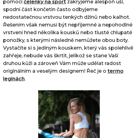
pomocí
čelenky na sport
zakryjeme alespoň uši,
spodní část končetin často odbyjeme
nedostatečnou vrstvou tenkých džínů nebo kalhot.
Řešením však nemusí být nepříjemné a nepohodlné
vrstvení hned několika kousků nebo tlusté chlupaté
ponožky, s kterými následně nemůžete obou boty.
Vystačíte si s jediným kouskem, který vás spolehlivě
zahřeje, nebude vás škrtit, jelikož se stane Vaší
druhou kůži a zároveň Vám může udělat radost
originálním a veselým designem! Řeč je o
termo
legínách
.