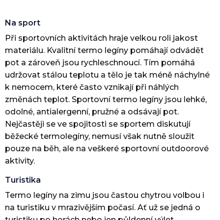
Na sport
Při sportovních aktivitách hraje velkou roli jakost
materiálu. Kvalitní termo legíny pomáhají odvádět
pot a zároveň jsou rychleschnoucí. Tím pomáhá
udržovat stálou teplotu a tělo je tak méně náchylné
k nemocem, které často vznikají při náhlých
změnách teplot. Sportovní termo legíny jsou lehké,
odolné, antialergenní, pružné a odsávají pot.
Nejčastěji se ve spojitosti se sportem diskutují
běžecké termolegíny, nemusí však nutně sloužit
pouze na běh, ale na veškeré sportovní outdoorové
aktivity.
Turistika
Termo legíny na zimu jsou častou chytrou volbou i
na turistiku v mrazivějším počasí. Ať už se jedná o
turistiku po horách nebo jen půldenní výlet.