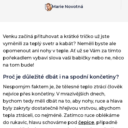
Marie Novotná
Venku začíná přituhovat a krátké tričko už jste
vyměnili za teplý svetr a kabát? Neměli byste ale
opomenout ani nohy v teple. Ať už se Vám za tímto
pořekadlem vybaví slova vaší babičky nebo ne, něco
na tom bude!
Proč je důležité dbát i na spodní končetiny?
Nesporným faktem je, že tělesné teplo ztrácí člověk
nejvíce přes končetiny. V mrazivějších dnech,
bychom tedy měli dbát na to, aby nohy, ruce a hlava
byly zakryty dostatečně hřejivou vrstvou, abychom
tepla ztráceli, co nejméně. Zatímco ruce oblékáme
do rukavic, hlavu schováme pod
čepice
, případně