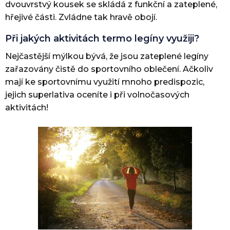
dvouvrstvý kousek se skládá z funkční a zateplené,
hřejivé části. Zvládne tak hravě obojí.
Při jakých aktivitách termo legíny využiji?
Nejčastější mýlkou bývá, že jsou zateplené legíny
zařazovány čistě do sportovního oblečení. Ačkoliv
mají ke sportovnímu využití mnoho predispozic,
jejich superlativa oceníte i při volnočasových
aktivitách!