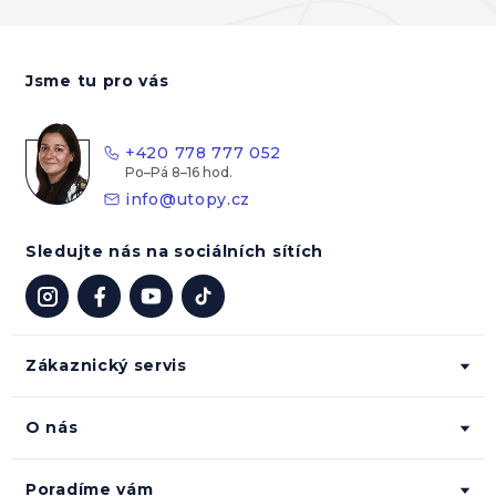
Z
á
Jsme tu pro vás
p
a
t
+420 778 777 052
í
info
@
utopy.cz
Sledujte nás na sociálních sítích
Zákaznický servis
O nás
Poradíme vám