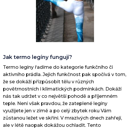
Jak termo legíny fungují?
Termo legíny řadíme do kategorie funkčního či
aktivního prádla. Jejich funkčnost pak spočívá v tom,
že se dokáží přizpůsobit tělu v různých
povětrnostních i klimatických podmínkách. Dokáží
nás tak udržet v co největší pohodě a příjemném
teple. Není však pravdou, že zateplené legíny
využijete jen v zimě a po celý zbytek roku Vám
zůstanou ležet ve skříni. V mrazivých dnech zahřejí,
ale v létě naopak dokážou ochladit. Tento