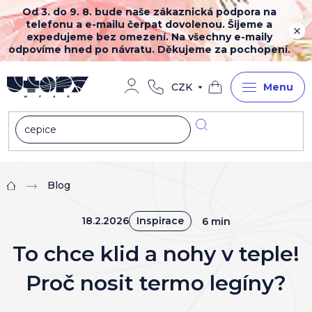
Přejít
Od 3. do 9. 8. bude naše zákaznická podpora na
na
telefonu a e-mailu čerpat dovolenou. Šijeme a
obsah
expedujeme bez omezení. Na všechny e-maily
odpovíme hned po návratu. Děkujeme za pochopení.
CZK
Nákupní
košík
Blog
Domů
18.2.2026
Inspirace
6 min
To chce klid a nohy v teple!
Proč nosit termo legíny?