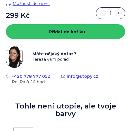
Možnosti doručení
−
+
299 Kč
Měrná
cena:
Přidat do košíku
Máte nějaký dotaz?
Tereza vám poradí
+420 778 777 052
info
@
utopy.cz
Tohle není utopie, ale tvoje
barvy