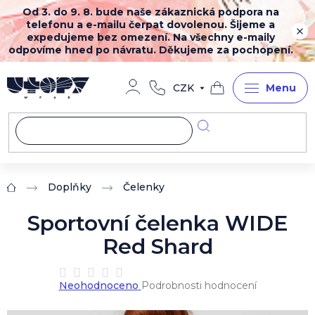
Přejít
Od 3. do 9. 8. bude naše zákaznická podpora na
na
telefonu a e-mailu čerpat dovolenou. Šijeme a
obsah
expedujeme bez omezení. Na všechny e-maily
odpovíme hned po návratu. Děkujeme za pochopení.
CZK
Nákupní
košík
Doplňky
Čelenky
Domů
Sportovní čelenka WIDE
Red Shard
Průměrné
Neohodnoceno
Podrobnosti hodnocení
hodnocení
produktu