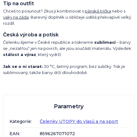
Tip na outfit
Chceš to posunout? Zkus ji kombinovat s
pánská trička
nebo s
vaky na záda
. Barevný doplněk u obličeje udělá překvapivě velký
rozdíl.
Česká výroba a potisk
Čelenku šijeme v České republice a tiskneme
sublimací
– barvy
se „nezatřou“ jen na povrch, ale jsou součástí materiálu. Výsledek:
stálost a výraz
, který vydrží.
Jak se o ni starat:
30 °C, šetrný program, bez sušičky. Tisk je
sublimovaný, takže barvy drží dlouhodobě.
Parametry
Kategorie
:
Čelenky UTOPY do vlasů a na sport
EAN
:
8596267071072