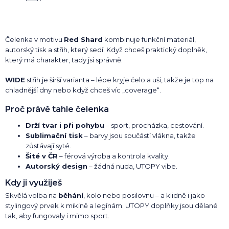
Čelenka v motivu
Red Shard
kombinuje funkční materiál,
autorský tisk a střih, který sedí. Když chceš praktický doplněk,
který má charakter, tady jsi správně.
WIDE
střih je širší varianta – lépe kryje čelo a uši, takže je top na
chladnější dny nebo když chceš víc „coverage“.
Proč právě tahle čelenka
Drží tvar i při pohybu
– sport, procházka, cestování.
Sublimační tisk
– barvy jsou součástí vlákna, takže
zůstávají syté.
Šité v ČR
– férová výroba a kontrola kvality.
Autorský design
– žádná nuda, UTOPY vibe.
Kdy ji využiješ
Skvělá volba na
běhání
, kolo nebo posilovnu – a klidně i jako
stylingový prvek k mikině a legínám. UTOPY doplňky jsou dělané
tak, aby fungovaly i mimo sport.