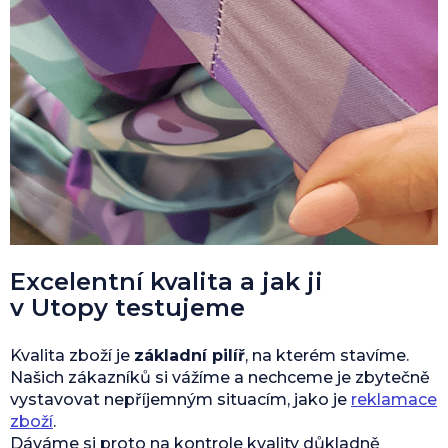
Excelentní kvalita a jak ji
v Utopy testujeme
Kvalita zboží je
základní pilíř
, na kterém stavíme.
Našich zákazníků si vážíme a nechceme je zbytečně
vystavovat nepříjemným situacím, jako je
reklamace
zboží
.
Dáváme si proto na kontrole kvality důkladně