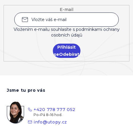
E-mail
Vložením e-mailu souhlasíte s
podmínkami ochrany
osobních údajů
Přihlásit
se
Z
á
Jsme tu pro vás
p
a
t
+420 778 777 052
í
info
@
utopy.cz