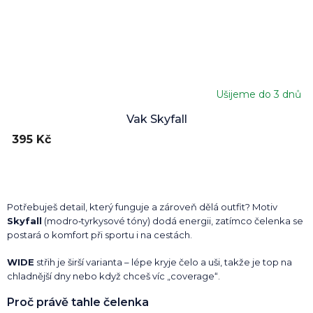
Ušijeme do 3 dnů
Vak Skyfall
395 Kč
Potřebuješ detail, který funguje a zároveň dělá outfit? Motiv
Skyfall
(modro‑tyrkysové tóny) dodá energii, zatímco čelenka se
postará o komfort při sportu i na cestách.
WIDE
střih je širší varianta – lépe kryje čelo a uši, takže je top na
chladnější dny nebo když chceš víc „coverage“.
Proč právě tahle čelenka