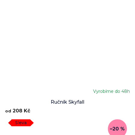
Vyrobíme do 48h
Ručník Skyfall
208 Kč
od
Sleva
–20 %