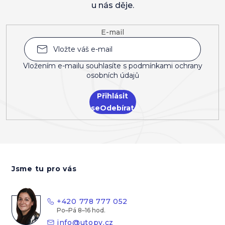
u nás děje.
E-mail
Vložením e-mailu souhlasíte s
podmínkami ochrany
osobních údajů
Přihlásit
se
Z
á
Jsme tu pro vás
p
a
t
+420 778 777 052
í
info
@
utopy.cz