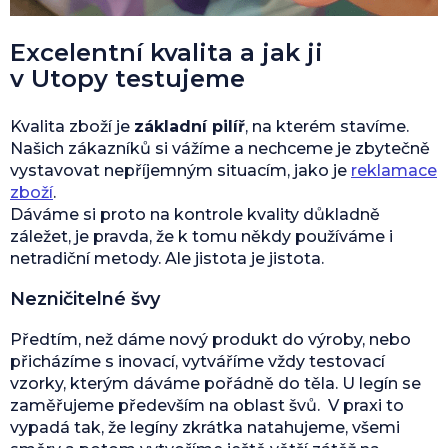
Excelentní kvalita a jak ji
v Utopy testujeme
Kvalita zboží je
základní pilíř
, na kterém stavíme.
Našich zákazníků si vážíme a nechceme je zbytečně
vystavovat nepříjemným situacím, jako je
reklamace
zboží
.
Dáváme si proto na kontrole kvality důkladně
záležet, je pravda, že k tomu někdy používáme i
netradiční metody. Ale jistota je jistota.
Nezničitelné švy
Předtím, než dáme nový produkt do výroby, nebo
přicházíme s inovací, vytváříme vždy testovací
vzorky, kterým dáváme pořádně do těla. U legín se
zaměřujeme především na oblast švů. V praxi to
vypadá tak, že legíny zkrátka natahujeme, všemi