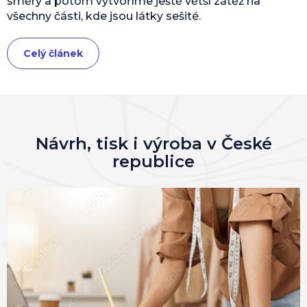
směry a potom vytvoříme ještě větší zátěž na
všechny části, kde jsou látky sešité.
Celý článek
Návrh, tisk i výroba v České
republice