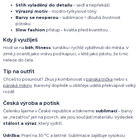
Střih vyladěný do detailu
– sedí a nepřekáží.
Výrazný motiv
– modro‑tyrkysové tóny.
Barvy se neoperou
– sublimace = dlouhá životnost
potisku.
Slow fashion
přístup – kvalita před kvantitou.
Kdy ji využiješ
Hodí se na
běh
,
fitness
, turistiku i rychlé vyběhnutí do města. V
zimě ji oceníš jako vrstvu pod kapuci, v létě jako jistotu, že ti nic
neleze do čela.
Tip na outfit
Chceš to posunout? Zkus ji kombinovat s
pánská trička
nebo s
pánské mikiny
. Barevný doplněk u obličeje udělá překvapivě velký
rozdíl.
Česká výroba a potisk
Čelenku šijeme v České republice a tiskneme
sublimací
– barvy
se „nezatřou“ jen na povrch, ale jsou součástí materiálu. Výsledek:
stálost a výraz
, který vydrží.
Údržba:
Praní na 30 °C a šetrně. Sublimace zajišťuje vysokou