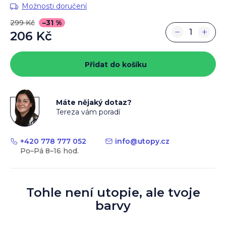
Možnosti doručení
299 Kč
–31 %
−
+
206 Kč
Měrná
cena:
Přidat do košíku
Máte nějaký dotaz?
Tereza vám poradí
+420 778 777 052
info
@
utopy.cz
Tohle není utopie, ale tvoje
barvy