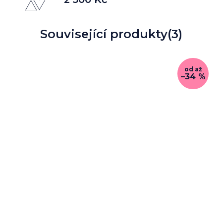
Související produkty
(3)
od
až
–34 %