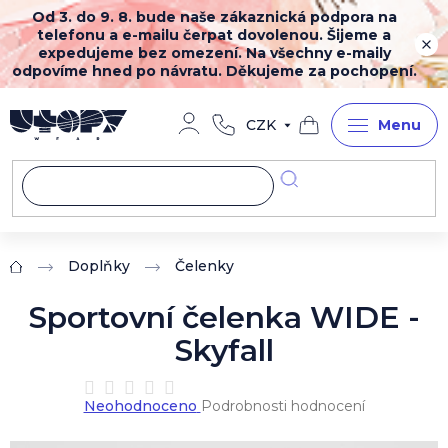
Přejít
Od 3. do 9. 8. bude naše zákaznická podpora na
na
telefonu a e-mailu čerpat dovolenou. Šijeme a
obsah
expedujeme bez omezení. Na všechny e-maily
odpovíme hned po návratu. Děkujeme za pochopení.
CZK
Nákupní
košík
Doplňky
Čelenky
Domů
Sportovní čelenka WIDE -
Skyfall
Průměrné
Neohodnoceno
Podrobnosti hodnocení
hodnocení
produktu