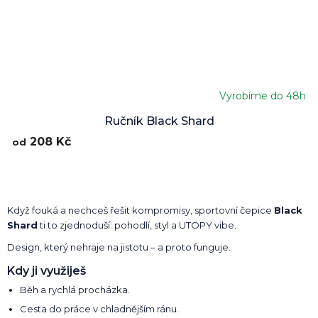
Vyrobíme do 48h
Ručník Black Shard
208 Kč
od
Když fouká a nechceš řešit kompromisy, sportovní čepice
Black
Shard
ti to zjednoduší: pohodlí, styl a UTOPY vibe.
Design, který nehraje na jistotu – a proto funguje.
Kdy ji využiješ
Běh a rychlá procházka.
Cesta do práce v chladnějším ránu.