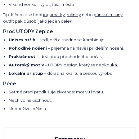
Víkend venku – výlet, túra, město.
Tip: K čepici se hodí
jogamatky
,
ručníky
nebo
pánské mikiny
—
outfit pak působí jako jeden celek.
Proč UTOPY čepice
Unisex střih
– sedí, drží a snadno se kombinuje.
Pohodlné nošení
– příjemná na hlavě i při delším nošení.
Praktičnost
– ideální do přechodného počasí.
Autorský motiv
– UTOPY design, který se neokouká.
Lokální přístup
– důraz na kvalitu a českou výrobu.
Péče
Šetrné praní prodlužuje životnost motivu i tvaru.
Nech volně uschnout.
Nepoužívej bělidla.