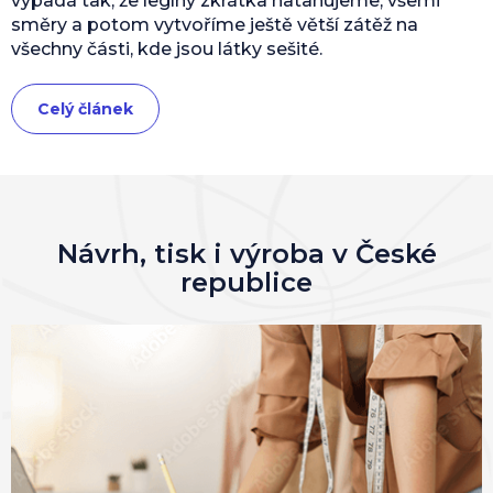
vypadá tak, že legíny zkrátka natahujeme, všemi
směry a potom vytvoříme ještě větší zátěž na
všechny části, kde jsou látky sešité.
Celý článek
Návrh, tisk i výroba v České
republice