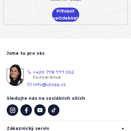
Přihlásit
se
Z
á
Jsme tu pro vás
p
a
t
+420 778 777 052
í
info
@
utopy.cz
Sledujte nás na sociálních sítích
Zákaznický servis