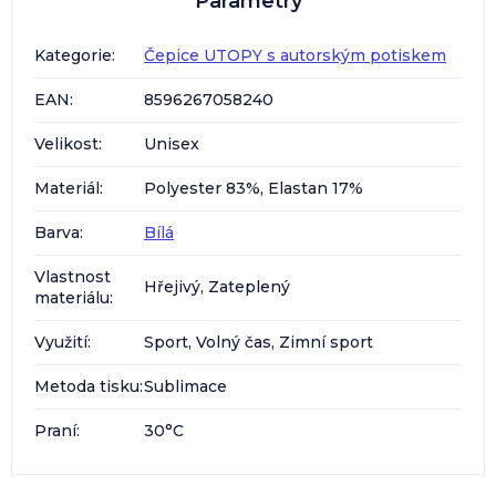
Parametry
Kategorie
:
Čepice UTOPY s autorským potiskem
EAN
:
8596267058240
Velikost
:
Unisex
Materiál
:
Polyester 83%, Elastan 17%
Barva
:
Bílá
Vlastnost
Hřejivý, Zateplený
materiálu
:
Využití
:
Sport, Volný čas, Zimní sport
Metoda tisku
:
Sublimace
Praní
:
30°C