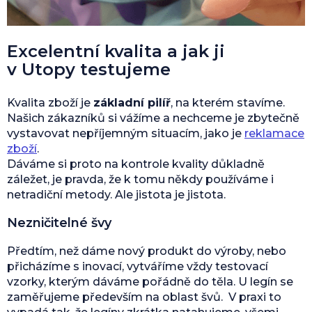
Excelentní kvalita a jak ji
v Utopy testujeme
Kvalita zboží je
základní pilíř
, na kterém stavíme.
Našich zákazníků si vážíme a nechceme je zbytečně
vystavovat nepříjemným situacím, jako je
reklamace
zboží
.
Dáváme si proto na kontrole kvality důkladně
záležet, je pravda, že k tomu někdy používáme i
netradiční metody. Ale jistota je jistota.
Nezničitelné švy
Předtím, než dáme nový produkt do výroby, nebo
přicházíme s inovací, vytváříme vždy testovací
vzorky, kterým dáváme pořádně do těla. U legín se
zaměřujeme především na oblast švů. V praxi to