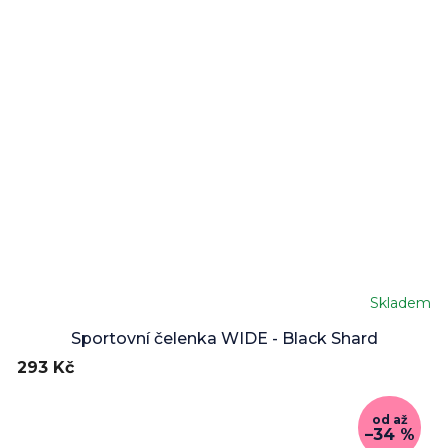
Skladem
Sportovní čelenka WIDE - Black Shard
293 Kč
od
až
–34 %