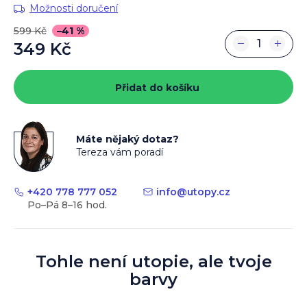
Možnosti doručení
599 Kč
–41 %
−
+
349 Kč
Měrná
cena:
Přidat do košíku
Máte nějaký dotaz?
Tereza vám poradí
+420 778 777 052
info
@
utopy.cz
Tohle není utopie, ale tvoje
barvy