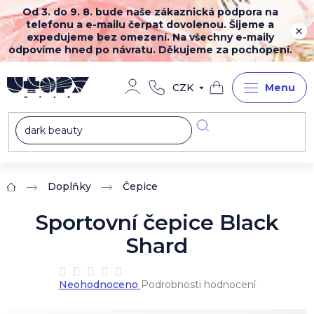
Přejít
Od 3. do 9. 8. bude naše zákaznická podpora na
na
telefonu a e-mailu čerpat dovolenou. Šijeme a
obsah
expedujeme bez omezení. Na všechny e-maily
odpovíme hned po návratu. Děkujeme za pochopení.
CZK
Nákupní
košík
Doplňky
Čepice
Domů
Sportovní čepice Black
Shard
Průměrné
Neohodnoceno
Podrobnosti hodnocení
hodnocení
produktu