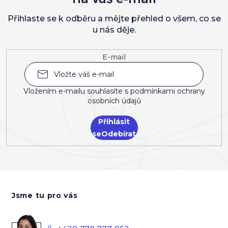
Přihlaste se k odběru a mějte přehled o všem, co se
u nás děje.
E-mail
Vložením e-mailu souhlasíte s
podmínkami ochrany
osobních údajů
Přihlásit
se
Z
á
Jsme tu pro vás
p
a
t