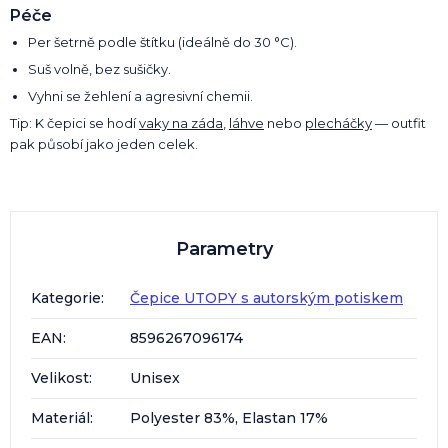
Péče
Per šetrně podle štítku (ideálně do 30 °C).
Suš volně, bez sušičky.
Vyhni se žehlení a agresivní chemii.
Tip: K čepici se hodí
vaky na záda
,
láhve
nebo
plecháčky
— outfit
pak působí jako jeden celek.
Parametry
Kategorie
:
Čepice UTOPY s autorským potiskem
EAN
:
8596267096174
Velikost
:
Unisex
Materiál
:
Polyester 83%, Elastan 17%