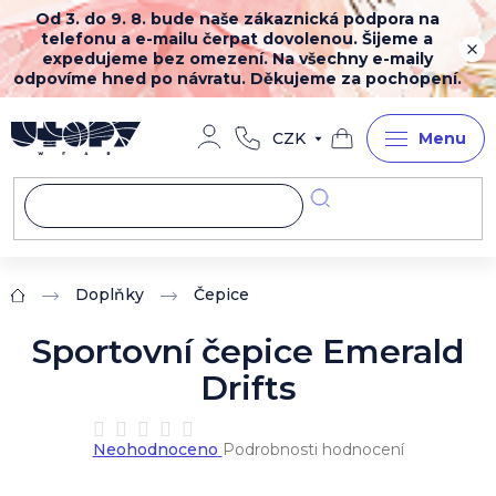
Přejít
Od 3. do 9. 8. bude naše zákaznická podpora na
na
telefonu a e-mailu čerpat dovolenou. Šijeme a
obsah
expedujeme bez omezení. Na všechny e-maily
odpovíme hned po návratu. Děkujeme za pochopení.
CZK
Nákupní
košík
Doplňky
Čepice
Domů
Sportovní čepice Emerald
Drifts
Průměrné
Neohodnoceno
Podrobnosti hodnocení
hodnocení
produktu