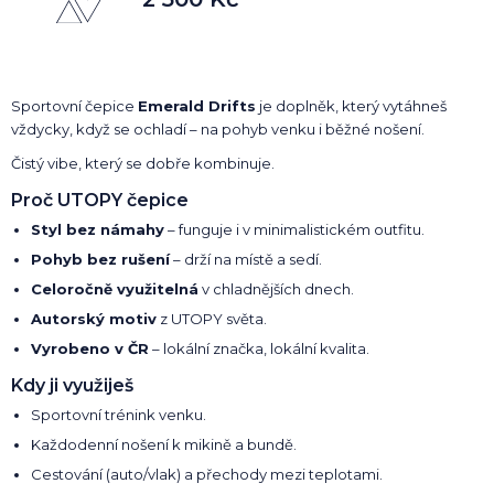
Sportovní čepice
Emerald Drifts
je doplněk, který vytáhneš
vždycky, když se ochladí – na pohyb venku i běžné nošení.
Čistý vibe, který se dobře kombinuje.
Proč UTOPY čepice
Styl bez námahy
– funguje i v minimalistickém outfitu.
Pohyb bez rušení
– drží na místě a sedí.
Celoročně využitelná
v chladnějších dnech.
Autorský motiv
z UTOPY světa.
Vyrobeno v ČR
– lokální značka, lokální kvalita.
Kdy ji využiješ
Sportovní trénink venku.
Každodenní nošení k mikině a bundě.
Cestování (auto/vlak) a přechody mezi teplotami.