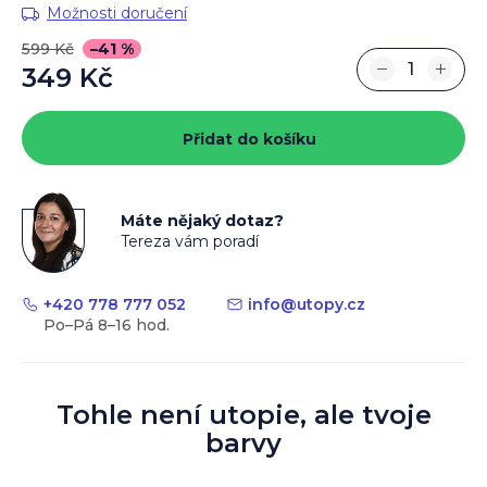
Možnosti doručení
599 Kč
–41 %
−
+
349 Kč
Měrná
cena:
Přidat do košíku
Máte nějaký dotaz?
Tereza vám poradí
+420 778 777 052
info
@
utopy.cz
Tohle není utopie, ale tvoje
barvy