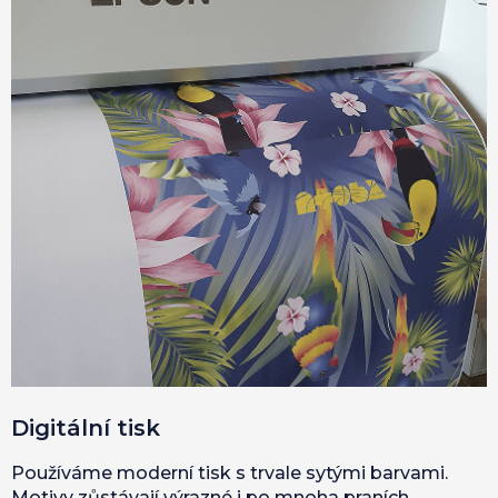
Digitální tisk
Používáme moderní tisk s trvale sytými barvami.
Motivy zůstávají výrazné i po mnoha praních.