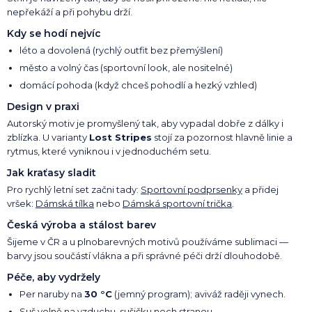
nepřekáží a při pohybu drží.
Kdy se hodí nejvíc
léto a dovolená (rychlý outfit bez přemýšlení)
město a volný čas (sportovní look, ale nositelné)
domácí pohoda (když chceš pohodlí a hezký vzhled)
Design v praxi
Autorský motiv je promyšlený tak, aby vypadal dobře z dálky i
zblízka. U varianty
Lost Stripes
stojí za pozornost hlavně linie a
rytmus, které vyniknou i v jednoduchém setu.
Jak kraťasy sladit
Pro rychlý letní set začni tady:
Sportovní podprsenky
a přidej
vršek:
Dámská tílka
nebo
Dámská sportovní trička
.
Česká výroba a stálost barev
Šijeme v ČR a u plnobarevných motivů používáme sublimaci —
barvy jsou součástí vlákna a při správné péči drží dlouhodobě.
Péče, aby vydržely
Per naruby na
30 °C
(jemný program); aviváž raději vynech.
Suš volně na vzduchu, sušičku nech stranou.