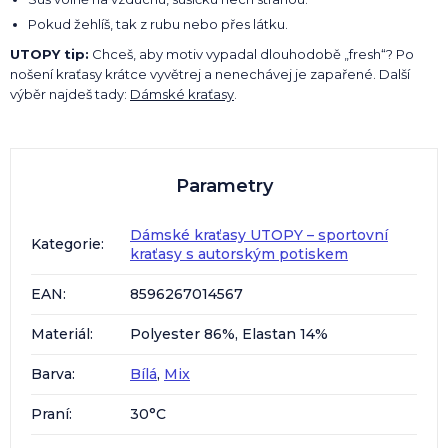
Pokud žehlíš, tak z rubu nebo přes látku.
UTOPY tip:
Chceš, aby motiv vypadal dlouhodobě „fresh“? Po
nošení kraťasy krátce vyvětrej a nenechávej je zapařené. Další
výběr najdeš tady:
Dámské kraťasy
.
Parametry
Dámské kraťasy UTOPY – sportovní
Kategorie
:
kraťasy s autorským potiskem
EAN
:
8596267014567
Materiál
:
Polyester 86%, Elastan 14%
Barva
:
Bílá
,
Mix
Praní
:
30°C