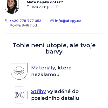
Máte nějaký dotaz?
Tereza vám poradí
+420 778 777 052
info
@
utopy.cz
Tohle není utopie, ale tvoje
barvy
Materiály
,
které
nezklamou
Střihy
vyladěné do
posledního detailu