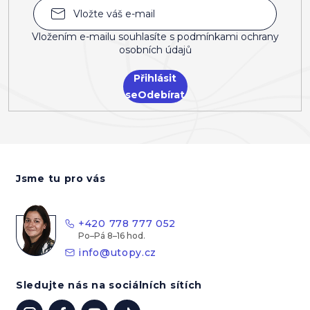
Vložením e-mailu souhlasíte s
podmínkami ochrany
osobních údajů
Přihlásit
se
Z
á
Jsme tu pro vás
p
a
t
+420 778 777 052
í
info
@
utopy.cz
Sledujte nás na sociálních sítích