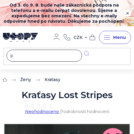
Přejít
Od 3. do 9. 8. bude naše zákaznická podpora na
na
telefonu a e-mailu čerpat dovolenou. Šijeme a
obsah
expedujeme bez omezení. Na všechny e-maily
odpovíme hned po návratu. Děkujeme za pochopení.
CZK
Nákupní
košík
Ženy
Kraťasy
Domů
Kraťasy Lost Stripes
Průměrné
Neohodnoceno
Podrobnosti hodnocení
hodnocení
produktu
je
0,0