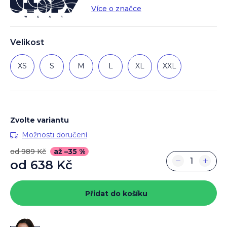
Více o značce
Velikost
XS
S
M
L
XL
XXL
Zvolte variantu
Možnosti doručení
od 989 Kč
až –35 %
−
+
od
638 Kč
Měrná
cena:
Přidat do košíku