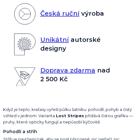
Česká ruční
výroba
Unikátní
autorské
designy
Doprava zdarma
nad
2 500 Kč
Když je teplo, kraťasy vyřeší půlku šatníku: pohodlí, pohyb a čistý
vzhled v jednom. Varianta
Lost Stripes
přidává čistou grafiku —
pruhy, které opticky fungují a nepůsobí kýčovitě.
Pohodlí a střih
Střih je navržený tak, aby se nosil přirozeně: nic netlačí, nic