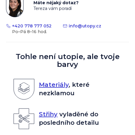
Máte nějaký dotaz?
Tereza vám poradí
+420 778 777 052
info
@
utopy.cz
Tohle není utopie, ale tvoje
barvy
Materiály
,
které
nezklamou
Střihy
vyladěné do
posledního detailu