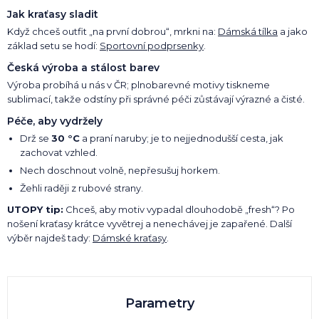
Jak kraťasy sladit
Když chceš outfit „na první dobrou“, mrkni na:
Dámská tílka
a jako
základ setu se hodí:
Sportovní podprsenky
.
Česká výroba a stálost barev
Výroba probíhá u nás v ČR; plnobarevné motivy tiskneme
sublimací, takže odstíny při správné péči zůstávají výrazné a čisté.
Péče, aby vydržely
Drž se
30 °C
a praní naruby; je to nejjednodušší cesta, jak
zachovat vzhled.
Nech doschnout volně, nepřesušuj horkem.
Žehli raději z rubové strany.
UTOPY tip:
Chceš, aby motiv vypadal dlouhodobě „fresh“? Po
nošení kraťasy krátce vyvětrej a nenechávej je zapařené. Další
výběr najdeš tady:
Dámské kraťasy
.
Parametry