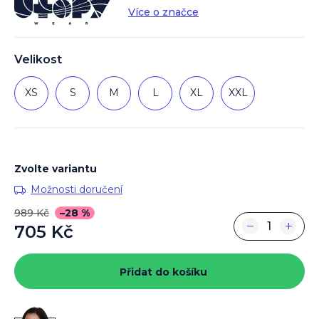
Více o značce
Velikost
XS
S
M
L
XL
XXL
Zvolte variantu
Možnosti doručení
989 Kč
–28 %
−
+
705 Kč
Měrná
cena:
Přidat do košíku