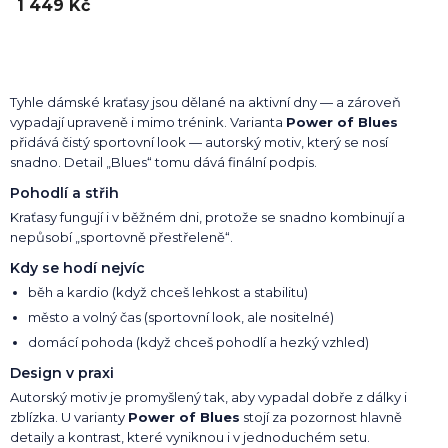
1 449 Kč
Tyhle dámské kraťasy jsou dělané na aktivní dny — a zároveň
vypadají upraveně i mimo trénink. Varianta
Power of Blues
přidává čistý sportovní look — autorský motiv, který se nosí
snadno. Detail „Blues“ tomu dává finální podpis.
Pohodlí a střih
Kraťasy fungují i v běžném dni, protože se snadno kombinují a
nepůsobí „sportovně přestřeleně“.
Kdy se hodí nejvíc
běh a kardio (když chceš lehkost a stabilitu)
město a volný čas (sportovní look, ale nositelné)
domácí pohoda (když chceš pohodlí a hezký vzhled)
Design v praxi
Autorský motiv je promyšlený tak, aby vypadal dobře z dálky i
zblízka. U varianty
Power of Blues
stojí za pozornost hlavně
detaily a kontrast, které vyniknou i v jednoduchém setu.