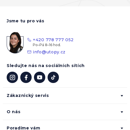
Z
á
Jsme tu pro vás
p
a
t
+420 778 777 052
í
info
@
utopy.cz
Sledujte nás na sociálních sítích
Zákaznický servis
O nás
Poradíme vám