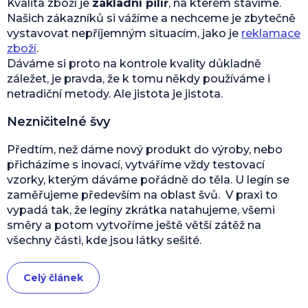
Kvalita zboží je
základní pilíř
, na kterém stavíme.
Našich zákazníků si vážíme a nechceme je zbytečně
vystavovat nepříjemným situacím, jako je
reklamace
zboží
.
Dáváme si proto na kontrole kvality důkladně
záležet, je pravda, že k tomu někdy používáme i
netradiční metody. Ale jistota je jistota.
Nezničitelné švy
Předtím, než dáme nový produkt do výroby, nebo
přicházíme s inovací, vytváříme vždy testovací
vzorky, kterým dáváme pořádně do těla. U legín se
zaměřujeme především na oblast švů. V praxi to
vypadá tak, že legíny zkrátka natahujeme, všemi
směry a potom vytvoříme ještě větší zátěž na
všechny části, kde jsou látky sešité.
Celý článek