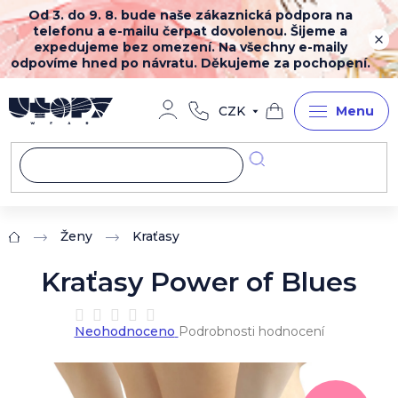
Přejít
Od 3. do 9. 8. bude naše zákaznická podpora na
na
telefonu a e-mailu čerpat dovolenou. Šijeme a
obsah
expedujeme bez omezení. Na všechny e-maily
odpovíme hned po návratu. Děkujeme za pochopení.
CZK
Nákupní
košík
Ženy
Kraťasy
Domů
Kraťasy Power of Blues
Průměrné
Neohodnoceno
Podrobnosti hodnocení
hodnocení
produktu
je
0,0