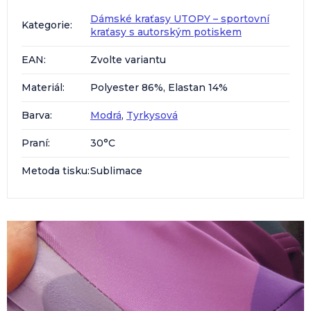
Dámské kraťasy UTOPY – sportovní
Kategorie
:
kraťasy s autorským potiskem
EAN
:
Zvolte variantu
Materiál
:
Polyester 86%, Elastan 14%
Barva
:
Modrá
,
Tyrkysová
Praní
:
30°C
Metoda tisku
:
Sublimace