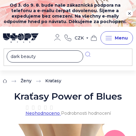
Přejít
Od 3. do 9. 8. bude naše zákaznická podpora na
na
telefonu a e-mailu čerpat dovolenou. Šijeme a
obsah
expedujeme bez omezení. Na všechny e-maily
odpovíme hned po návratu. Děkujeme za pochopení.
CZK
Nákupní
košík
Ženy
Kraťasy
Domů
Kraťasy Power of Blues
Průměrné
Neohodnoceno
Podrobnosti hodnocení
hodnocení
produktu
je
0,0