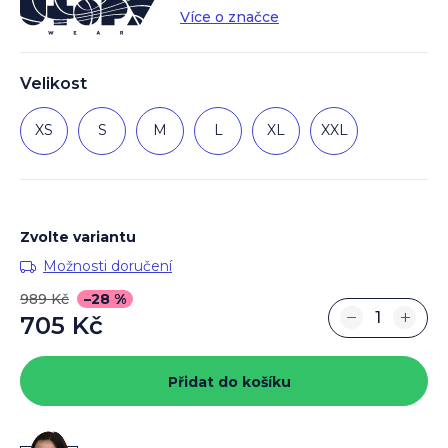
Více o značce
Velikost
XS
S
M
L
XL
XXL
Zvolte variantu
Možnosti doručení
989 Kč
–28 %
−
+
705 Kč
Měrná
cena:
Přidat do košíku