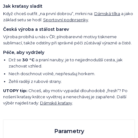
Jak kraťasy sladit
Když chceš outfit „na první dobrou“, mrkni na:
Dámská tílka
a jako
základ setu se hodí:
Sportovní podprsenky
.
Česká výroba a stálost barev
Výroba probíhá u nás v ČR; plnobarevné motivy tiskneme
sublimací, takže odstíny při správné péči zůstávají výrazné a čisté.
Péče, aby vydržely
Drž se
30 °C
a praní naruby; je to nejjednodušší cesta, jak
zachovat vzhled.
Nech doschnout volně, nepřesušuj horkem.
Žehli raději z rubové strany.
UTOPY tip:
Chceš, aby motiv vypadal dlouhodobě „fresh“? Po
nošení kraťasy krátce vyvětrej a nenechávej je zapařené. Další
výběr najdeš tady:
Dámské kraťasy
.
Parametry