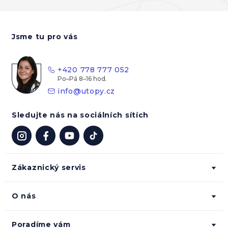
Z
á
Jsme tu pro vás
p
a
t
+420 778 777 052
í
info
@
utopy.cz
Sledujte nás na sociálních sítích
Zákaznický servis
O nás
Poradíme vám