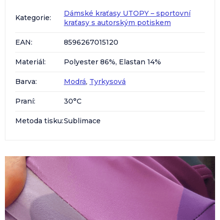
Dámské kraťasy UTOPY – sportovní
Kategorie
:
kraťasy s autorským potiskem
EAN
:
8596267015120
Materiál
:
Polyester 86%, Elastan 14%
Barva
:
Modrá
,
Tyrkysová
Praní
:
30°C
Metoda tisku
:
Sublimace