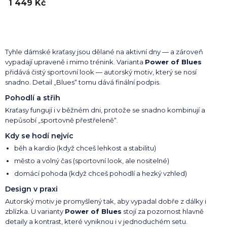
1 449 Kč
Tyhle dámské kraťasy jsou dělané na aktivní dny — a zároveň
vypadají upraveně i mimo trénink. Varianta
Power of Blues
přidává čistý sportovní look — autorský motiv, který se nosí
snadno. Detail „Blues“ tomu dává finální podpis.
Pohodlí a střih
Kraťasy fungují i v běžném dni, protože se snadno kombinují a
nepůsobí „sportovně přestřeleně“.
Kdy se hodí nejvíc
běh a kardio (když chceš lehkost a stabilitu)
město a volný čas (sportovní look, ale nositelné)
domácí pohoda (když chceš pohodlí a hezký vzhled)
Design v praxi
Autorský motiv je promyšlený tak, aby vypadal dobře z dálky i
zblízka. U varianty
Power of Blues
stojí za pozornost hlavně
detaily a kontrast, které vyniknou i v jednoduchém setu.