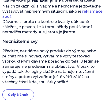
Kvalita zboží je
základní pilíř
, na kterém stavíme.
Našich zákazníků si vážíme a nechceme je zbytečně
vystavovat nepříjemným situacím, jako je
reklamace
zboží
.
Dáváme si proto na kontrole kvality důkladně
záležet, je pravda, že k tomu někdy používáme i
netradiční metody. Ale jistota je jistota.
Nezničitelné švy
Předtím, než dáme nový produkt do výroby, nebo
přicházíme s inovací, vytváříme vždy testovací
vzorky, kterým dáváme pořádně do těla. U legín se
zaměřujeme především na oblast švů. V praxi to
vypadá tak, že legíny zkrátka natahujeme, všemi
směry a potom vytvoříme ještě větší zátěž na
všechny části, kde jsou látky sešité.
Celý článek