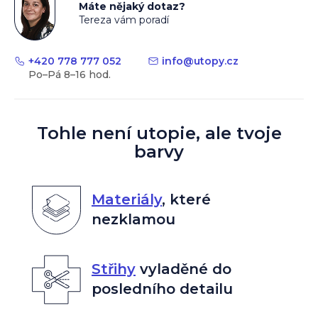
Máte nějaký dotaz?
Tereza vám poradí
+420 778 777 052
info
@
utopy.cz
Tohle není utopie, ale tvoje
barvy
Materiály
,
které
nezklamou
Střihy
vyladěné do
posledního detailu