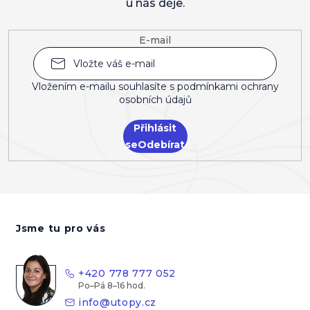
u nás děje.
E-mail
Vložením e-mailu souhlasíte s
podmínkami ochrany
osobních údajů
Přihlásit
se
Z
á
Jsme tu pro vás
p
a
t
+420 778 777 052
í
info
@
utopy.cz