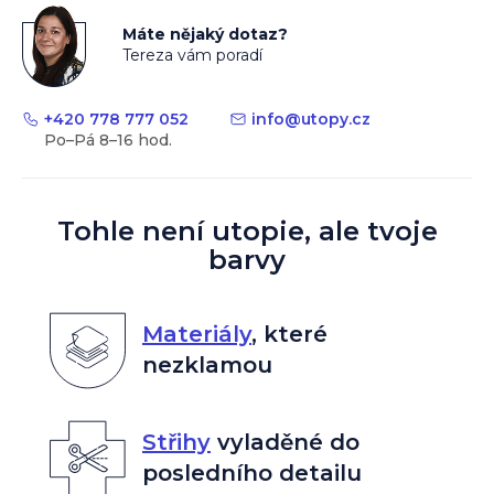
Máte nějaký dotaz?
Tereza vám poradí
+420 778 777 052
info
@
utopy.cz
Tohle není utopie, ale tvoje
barvy
Materiály
,
které
nezklamou
Střihy
vyladěné do
posledního detailu