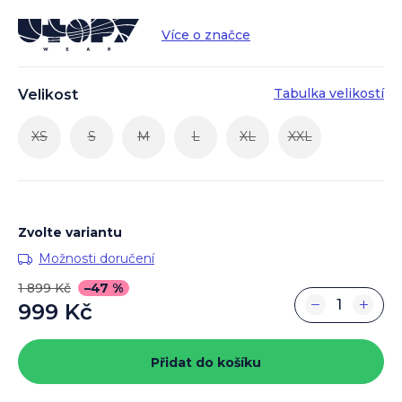
Více o značce
Tabulka velikostí
Velikost
XS
S
M
L
XL
XXL
Zvolte variantu
Možnosti doručení
1 899 Kč
–47 %
−
+
999 Kč
Měrná
cena:
Přidat do košíku