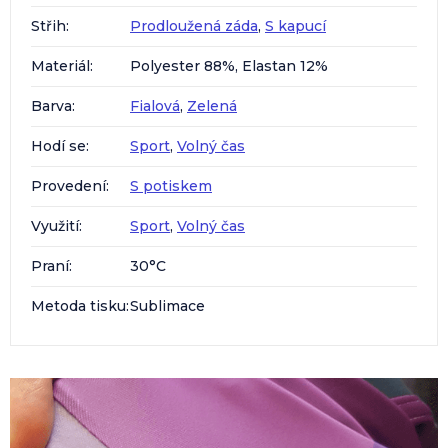
Střih
:
Prodloužená záda
,
S kapucí
Materiál
:
Polyester 88%, Elastan 12%
Barva
:
Fialová
,
Zelená
Hodí se
:
Sport
,
Volný čas
Provedení
:
S potiskem
Využití
:
Sport
,
Volný čas
Praní
:
30°C
Metoda tisku
:
Sublimace