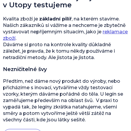
v Utopy testujeme
Kvalita zboží je
základní pilíř
, na kterém stavíme.
Našich zákazníků si vážíme a nechceme je zbytečně
vystavovat nepříjemným situacím, jako je
reklamace
zboží
.
Dáváme si proto na kontrole kvality důkladně
záležet, je pravda, že k tomu někdy používáme i
netradiční metody. Ale jistota je jistota.
Nezničitelné švy
Předtím, než dáme nový produkt do výroby, nebo
přicházíme s inovací, vytváříme vždy testovací
vzorky, kterým dáváme pořádně do těla. U legín se
zaměřujeme především na oblast švů. V praxi to
vypadá tak, že legíny zkrátka natahujeme, všemi
směry a potom vytvoříme ještě větší zátěž na
všechny části, kde jsou látky sešité.