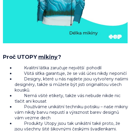
Proč UTOPY
mikiny
?
Kvalitní látka zaručuje největší pohodlí
Všitá síťka garantuje, že se váš účes nikdy neponičí
Designy, které u nás najdete jsou vytvořeny našimi
designéry, takže si můžete být jisti originalitou všech
kousků.
Nemá všité etikety, takže vás nebude nikde nic
tlačit ani kousat
Používáme unikátní techniku potisku – naše mikiny
vám nikdy barvu nepustí a výraznost barev designů
vám vezme dech
Produkty Utopy jsou tak unikátní také proto, že
jsou všechny šité šikovnými českými švadlenkami.