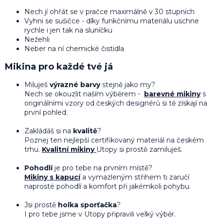
Nech jí ohřát se v pračce maximálně v 30 stupních
Vyhni se sušičce - díky funkčnímu materiálu uschne
rychle i jen tak na sluníčku
Nežehli
Neber na ní chemické čistidla
Mikina pro každé tvé já
Miluješ
výrazné barvy
stejně jako my?
Nech se okouzlit naším výběrem -
barevné mikiny
s
originálními vzory od českých designérů si tě získají na
první pohled.
Zakládáš si na
kvalitě
?
Poznej ten nejlepší certifikovaný materiál na českém
trhu.
Kvalitní mikiny
Utopy si prostě zamiluješ.
Pohodlí
je pro tebe na prvním místě?
Mikiny s kapucí
a vymazleným střihem
ti zaručí
naprosté pohodlí a komfort při jakémkoli pohybu.
Jsi prostě
holka sporťačka
?
I pro tebe jsme v Utopy připravili velký výběr.