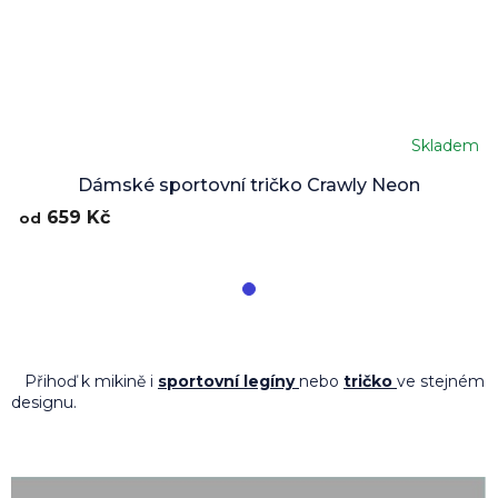
Skladem
Dámské sportovní tričko Crawly Neon
659 Kč
od
Přihoď k mikině i
sportovní legíny
nebo
tričko
ve stejném
designu.