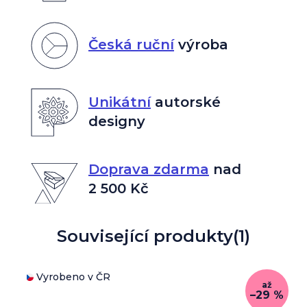
Česká ruční
výroba
Unikátní
autorské
designy
Doprava zdarma
nad
2 500 Kč
Související produkty
(1)
Vyrobeno v ČR
až
–29 %