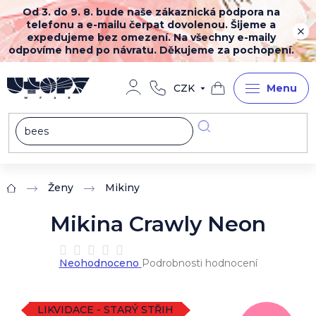
Přejít
Od 3. do 9. 8. bude naše zákaznická podpora na
na
telefonu a e-mailu čerpat dovolenou. Šijeme a
obsah
expedujeme bez omezení. Na všechny e-maily
odpovíme hned po návratu. Děkujeme za pochopení.
CZK
Nákupní
košík
Ženy
Mikiny
Domů
Mikina Crawly Neon
Průměrné
Neohodnoceno
Podrobnosti hodnocení
hodnocení
produktu
je
0,0
LIKVIDACE - STARÝ STŘIH