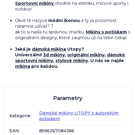
Sportovní mikiny
vhodné na atletiku, míčové sporty i
outdoor.
Okolí tě nazývá
módní ikonou
a ty jsi pozornost
náramně užíváš? T
ak to si našla tu správnou značku.
Mikiny s potiskem
s
originálními designy, které zaujmou už na tebe čekají.
Jaká je
dámská mikina
Utopy?
Univerzální!
3d mikiny
,
originální mikiny
,
dámské
sportovní mikiny
,
stylové mikiny
. U nás se najde
mikina
pro každou.
Parametry
Dámské mikiny UTOPY s autorským
Kategorie
:
potiskem
EAN
:
8596267084386