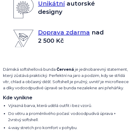
Unikátní
autorské
designy
Doprava zdarma
nad
2 500 Kč
Dámská softshellová bunda
Červená
je jednobarevný statement,
který zůstává praktický. Perfektní na jaro a podzim, kdy se střídá
vítr, chlad a občasný déšť. Softshell je pružný, uvnitř je microfleece
a díky vodoodpudivé úpravě se bunda nezalekne ani přeháňky.
Kde vynikne
Výrazná barva, která udělá outfit i bez vzorů.
Do větru a proměnlivého počasí: vodoodpudivá úprava +
2vrstvý softshell.
4‑way stretch pro komfort v pohybu.