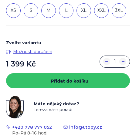
XS
S
M
L
XL
XXL
3XL
Zvolte variantu
Možnosti doručení
−
+
1 399 Kč
Měrná
cena:
Přidat do košíku
Máte nějaký dotaz?
Tereza vám poradí
+420 778 777 052
info
@
utopy.cz