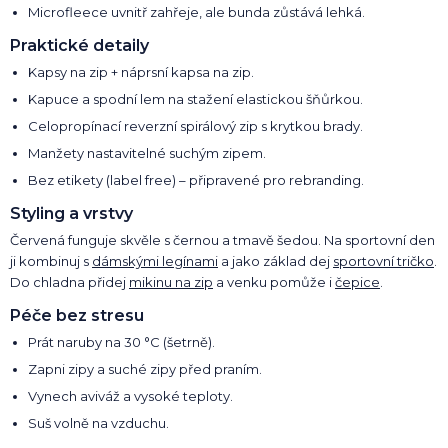
Microfleece uvnitř zahřeje, ale bunda zůstává lehká.
Praktické detaily
Kapsy na zip + náprsní kapsa na zip.
Kapuce a spodní lem na stažení elastickou šňůrkou.
Celopropínací reverzní spirálový zip s krytkou brady.
Manžety nastavitelné suchým zipem.
Bez etikety (label free) – připravené pro rebranding.
Styling a vrstvy
Červená funguje skvěle s černou a tmavě šedou. Na sportovní den
ji kombinuj s
dámskými legínami
a jako základ dej
sportovní tričko
.
Do chladna přidej
mikinu na zip
a venku pomůže i
čepice
.
Péče bez stresu
Prát naruby na 30 °C (šetrně).
Zapni zipy a suché zipy před praním.
Vynech aviváž a vysoké teploty.
Suš volně na vzduchu.