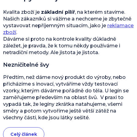
Kvalita zboží je
základní pilíř
, na kterém stavíme.
Našich zákazníků si vážíme a nechceme je zbytečně
vystavovat nepříjemným situacím, jako je
reklamace
zboží
.
Dáváme si proto na kontrole kvality důkladně
záležet, je pravda, že k tomu někdy používáme i
netradiční metody. Ale jistota je jistota.
Nezničitelné švy
Předtím, než dáme nový produkt do výroby, nebo
přicházíme s inovací, vytváříme vždy testovací
vzorky, kterým dáváme pořádně do těla. U legín se
zaměřujeme především na oblast švů. V praxi to
vypadá tak, že legíny zkrátka natahujeme, všemi
směry a potom vytvoříme ještě větší zátěž na
všechny části, kde jsou látky sešité.
Celý článek