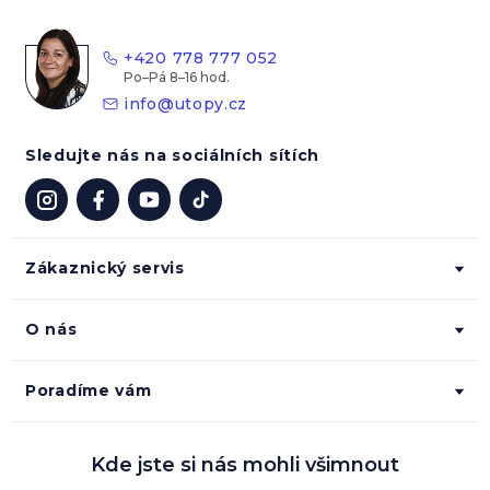
a
t
+420 778 777 052
í
info
@
utopy.cz
Sledujte nás na sociálních sítích
Zákaznický servis
O nás
Poradíme vám
Kde jste si nás mohli všimnout