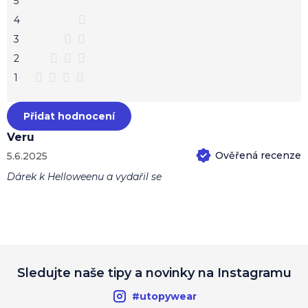
e
5
5
n
hvězdiček.
4
í
3
2
1
Přidat hodnocení
Veru
5.6.2025
Hodnocení produktu je 5 z 5 hvězdiček.
Dárek k Helloweenu a vydařil se
Sledujte naše tipy a novinky na Instagramu
#utopywear