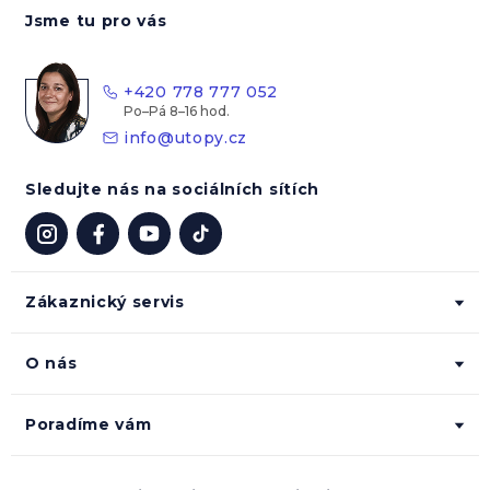
á
Jsme tu pro vás
p
a
t
+420 778 777 052
í
info
@
utopy.cz
Sledujte nás na sociálních sítích
Zákaznický servis
O nás
Poradíme vám