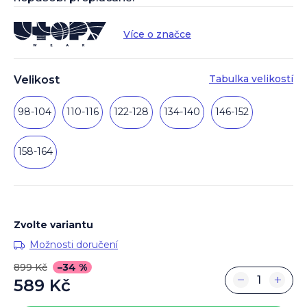
Více o značce
Tabulka velikostí
Velikost
98-104
110-116
122-128
134-140
146-152
158-164
Zvolte variantu
Možnosti doručení
899 Kč
–34 %
−
+
589 Kč
Měrná