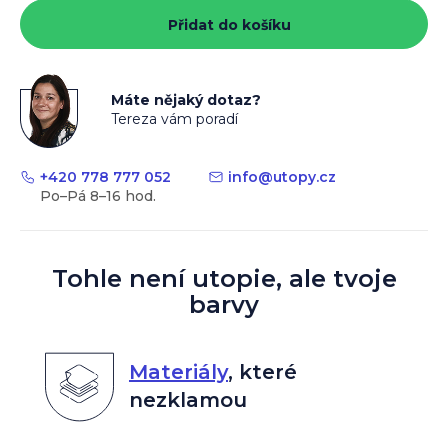
cena:
Přidat do košíku
Máte nějaký dotaz?
Tereza vám poradí
+420 778 777 052
info
@
utopy.cz
Tohle není utopie, ale tvoje
barvy
Materiály
,
které
nezklamou