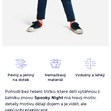
Pevný a jemný
Nemačkavý
Vzdušný a lehký
na dotek
materiál
Pohodlí bez řešení: tričko, které děti vytáhnou z
šatníku znovu.
Spooky Night
má hravý motiv;
detaily motivu dělají dojem a je vidět, ale
nepůsobí přeplácaně.