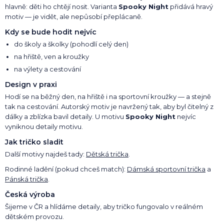
hlavně: děti ho chtějí nosit. Varianta
Spooky Night
přidává hravý
motiv — je vidět, ale nepůsobí přeplácaně.
Kdy se bude hodit nejvíc
do školy a školky (pohodlí celý den)
na hřiště, ven a kroužky
na výlety a cestování
Design v praxi
Hodí se na běžný den, na hřiště i na sportovní kroužky — a stejně
tak na cestování. Autorský motiv je navržený tak, aby byl čitelný z
dálky a zblízka bavil detaily. U motivu
Spooky Night
nejvíc
vyniknou detaily motivu.
Jak tričko sladit
Další motivy najdeš tady:
Dětská trička
.
Rodinné ladění (pokud chceš match):
Dámská sportovní trička
a
Pánská trička
.
Česká výroba
Šijeme v ČR a hlídáme detaily, aby tričko fungovalo v reálném
dětském provozu.