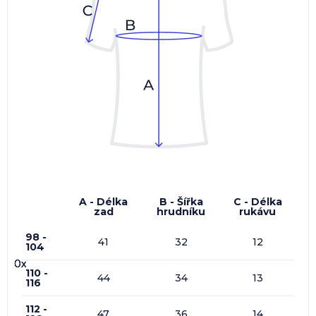
A - Délka
B - Šířka
C - Délka
zad
hrudníku
rukávu
98 -
41
32
12
104
0x
0x
0x
0x
110 -
44
34
13
116
112 -
47
36
14