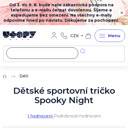
Přejít
Od 3. do 9. 8. bude naše zákaznická podpora na
na
telefonu a e-mailu čerpat dovolenou. Šijeme a
obsah
expedujeme bez omezení. Na všechny e-maily
odpovíme hned po návratu. Děkujeme za pochopení.
CZK
Nákupní
košík
Děti
Domů
Dětské sportovní tričko
Spooky Night
Průměrné
1 hodnocení
Podrobnosti hodnocení
hodnocení
produktu