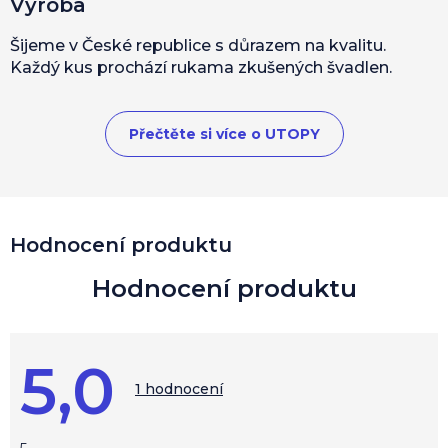
Výroba
Šijeme v České republice s důrazem na kvalitu.
Každý kus prochází rukama zkušených švadlen.
Přečtěte si více o UTOPY
V
Hodnocení produktu
ý
p
i
s
h
o
5,0
d
Průměrné
hodnocení
1 hodnocení
n
produktu
o
je
c
5,0
z