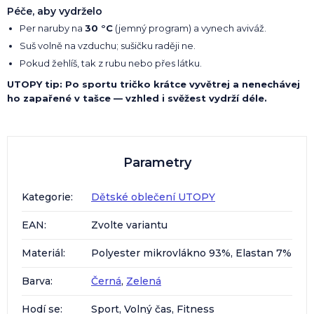
Péče, aby vydrželo
Per naruby na
30 °C
(jemný program) a vynech aviváž.
Suš volně na vzduchu; sušičku raději ne.
Pokud žehlíš, tak z rubu nebo přes látku.
UTOPY tip: Po sportu tričko krátce vyvětrej a nenechávej
ho zapařené v tašce — vzhled i svěžest vydrží déle.
Parametry
Kategorie
:
Dětské oblečení UTOPY
EAN
:
Zvolte variantu
Materiál
:
Polyester mikrovlákno 93%, Elastan 7%
Barva
:
Černá
,
Zelená
Hodí se
:
Sport, Volný čas, Fitness