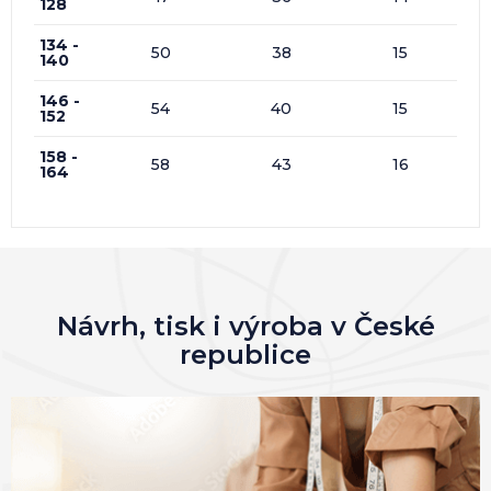
128
134 -
50
38
15
140
146 -
54
40
15
152
158 -
58
43
16
164
Návrh, tisk i výroba v České
republice