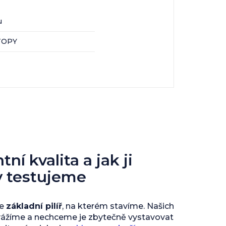
u
UTOPY
ní kvalita a jak ji
y testujeme
je
základní pilíř
, na kterém stavíme. Našich
vážíme a nechceme je zbytečně vystavovat