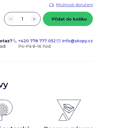
Možnosti doručení
−
+
Přidat do košíku
dotaz?
+420 778 777 052
info
@
utopy.cz
adí
vy