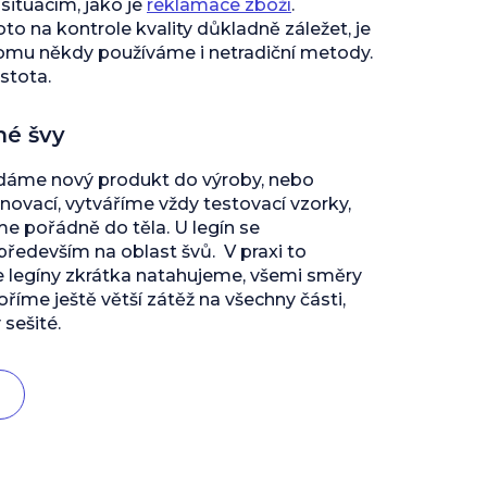
ituacím, jako je
reklamace zboží
.
to na kontrole kvality důkladně záležet, je
tomu někdy používáme i netradiční metody.
istota.
né švy
 dáme nový produkt do výroby, nebo
inovací, vytváříme vždy testovací vzorky,
 pořádně do těla. U legín se
edevším na oblast švů. V praxi to
e legíny zkrátka natahujeme, všemi směry
říme ještě větší zátěž na všechny části,
 sešité.