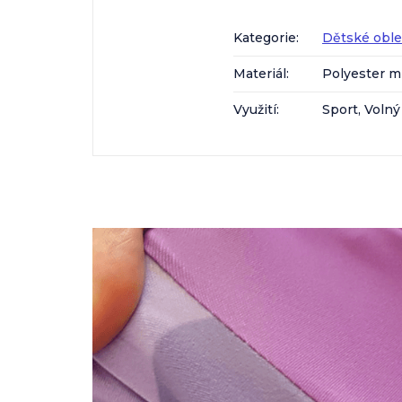
Kategorie
:
Dětské obl
Materiál
:
Polyester m
Využití
:
Sport, Volný