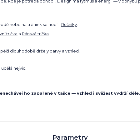
 všude, kde je potřeba pohodlí. Design má rytmus a energii — v pohybu 
 vodě nebo na trénink se hodí i:
Ručníky
.
ní trička
a
Pánská trička
.
 péči dlouhodobě držely barvy a vzhled.
 udělá nejvíc.
nenechávej ho zapařené v tašce — vzhled i svěžest vydrží déle.
Parametry