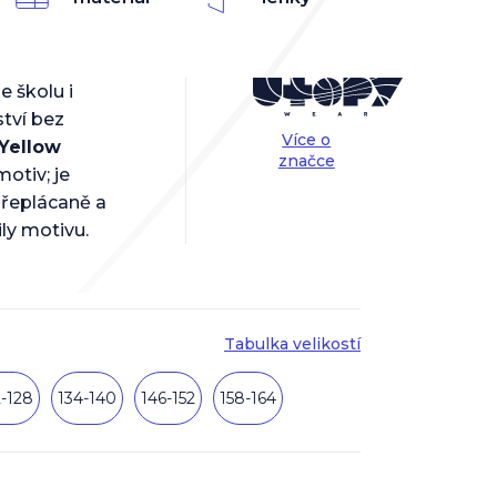
e školu i
tví bez
Více o
Yellow
značce
motiv; je
přeplácaně a
ily motivu.
Tabulka velikostí
2-128
134-140
146-152
158-164