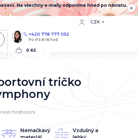
mezení. Na všechny e-maily odpovíme hned po návratu.
CZK
+420 778 777 052
Nákupní
košík
portovní tričko
Symphony
nosti hodnocení
Nemačkavý
Vzdušný a
materiál
lehký