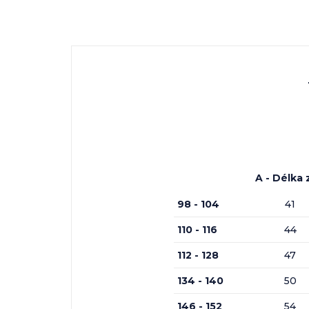
A - Délka 
98 - 104
41
110 - 116
44
112 - 128
47
134 - 140
50
146 - 152
54