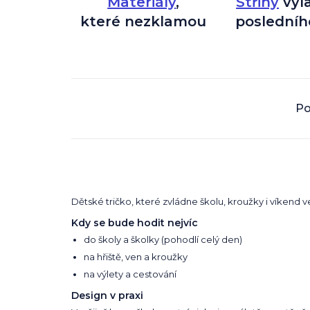
Materiály
,
Střihy
vyl
které nezklamou
posledníh
Po
Dětské tričko, které zvládne školu, kroužky i víkend ve
Kdy se bude hodit nejvíc
do školy a školky (pohodlí celý den)
na hřiště, ven a kroužky
na výlety a cestování
Design v praxi