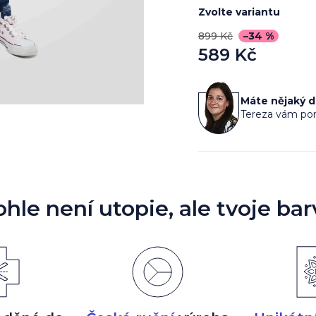
Zvolte variantu
899 Kč
–34 %
589 Kč
Měrná
cena:
Máte nějaký 
Tereza vám por
ohle není utopie, ale tvoje bar