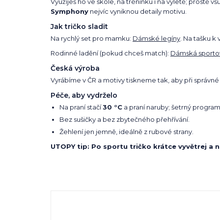
Využiješ ho ve škole, na tréninku i na výletě; prostě
Symphony
nejvíc vyniknou detaily motivu.
Jak tričko sladit
Na rychlý set pro mamku:
Dámské legíny
. Na tašku k
Rodinné ladění (pokud chceš match):
Dámská sportov
Česká výroba
Vyrábíme v ČR a motivy tiskneme tak, aby při správné
Péče, aby vydrželo
Na praní stačí
30 °C
a praní naruby; šetrný program
Bez sušičky a bez zbytečného přehřívání.
Žehlení jen jemně, ideálně z rubové strany.
UTOPY tip: Po sportu tričko krátce vyvětrej a 