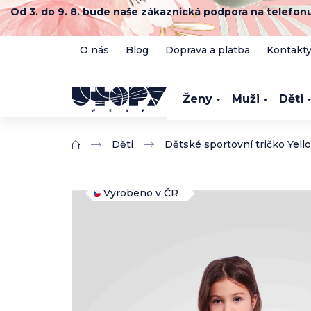
Přejít
Od 3. do 9. 8. bude naše zákaznická podpora na telefo
na
obsah
O nás
Blog
Doprava a platba
Kontakt
Ženy
Muži
Děti
Děti
Dětské sportovní tričko Ye
Domů
Vyrobeno v ČR