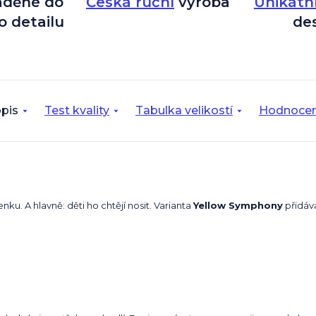
aděné do
Česká ruční
výroba
Unikátn
o detailu
de
pis
Test kvality
Tabulka velikostí
Hodnocen
nku. A hlavně: děti ho chtějí nosit. Varianta
Yellow Symphony
přidává