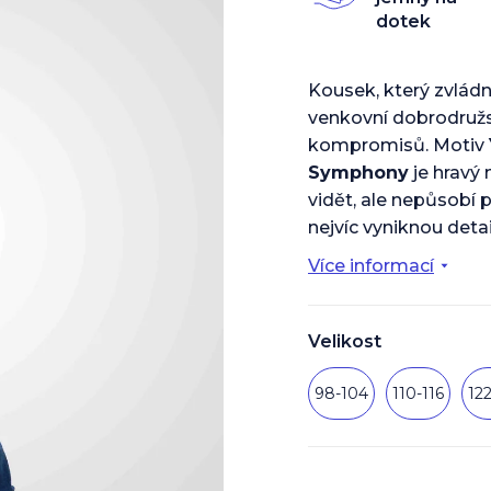
z
dotek
5
hvězdiček.
Kousek, který zvládn
venkovní dobrodružs
kompromisů. Motiv
Symphony
je hravý 
vidět, ale nepůsobí 
nejvíc vyniknou deta
Více informací
Velikost
98-104
110-116
12