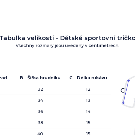
Tabulka velikostí - Dětské sportovní tričk
Všechny rozměry jsou uvedeny v centimetrech.
zad
B - Šířka hrudníku
C - Délka rukávu
32
12
34
13
36
14
38
15
40
15