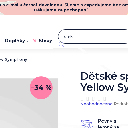
nu a e-mailu čerpat dovolenou. Šijeme a expedujeme bez o
Děkujeme za pochopení.
y
Doplňky
Slevy
Novinky
llow Symphony
Dětské s
Yellow 
–34 %
Průměrné
Neohodnoceno
Podrob
hodnocení
produktu
je
Pevný a
0,0
jemný na