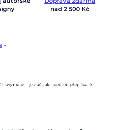
í
autorské
Doprava zdarma
signy
nad 2 500 Kč
í
 hravý motiv — je vidět, ale nepůsobí přeplácaně.