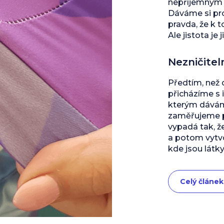
nepříjemným s
Dáváme si pro
pravda, že k 
Ale jistota je j
Nezničitel
Předtím, než
přicházíme s 
kterým dáváme
zaměřujeme př
vypadá tak, ž
a potom vytvo
kde jsou látky
Celý článek