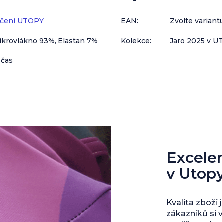
ečení UTOPY
EAN
:
Zvolte variant
ikrovlákno 93%, Elastan 7%
Kolekce
:
Jaro 2025 v 
 čas
Excelent
v Utop
Kvalita zboží 
zákazníků si 