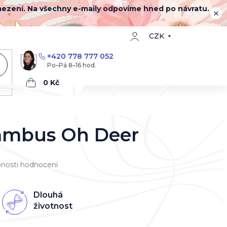
mezení. Na všechny e-maily odpovíme hned po návratu.
CZK
+420 778 777 052
Nákupní
košík
ambus Oh Deer
nosti hodnocení
Dlouhá
životnost