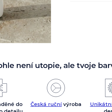
ohle není utopie, ale tvoje bar
aděné do
Česká ruční
výroba
Unikátn
o detailu
de