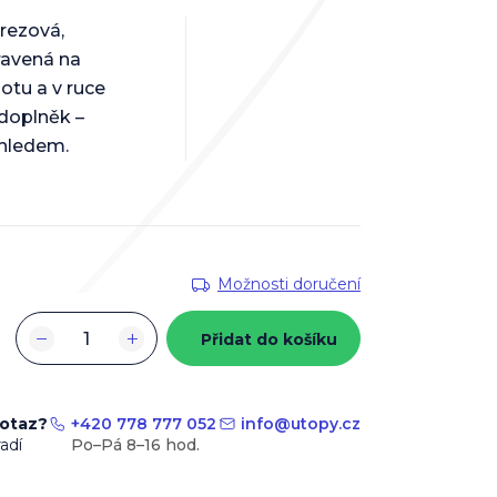
rezová,
ravená na
otu a v ruce
 doplněk –
dhledem.
Možnosti doručení
−
+
Přidat do košíku
dotaz?
+420 778 777 052
info
@
utopy.cz
adí