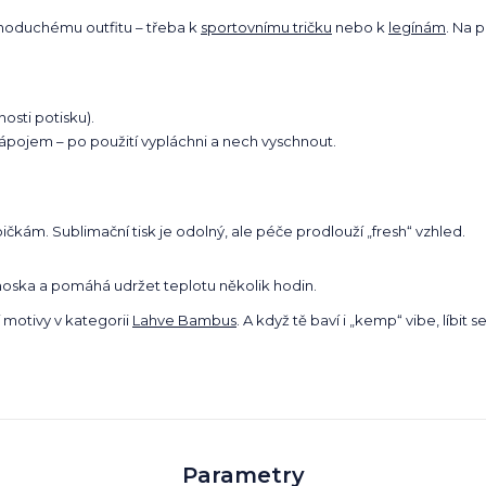
dnoduchému outfitu – třeba k
sportovnímu tričku
nebo k
legínám
. Na 
osti potisku).
ápojem – po použití vypláchni a nech vyschnout.
ám. Sublimační tisk je odolný, ale péče prodlouží „fresh“ vzhled.
moska a pomáhá udržet teplotu několik hodin.
 motivy v kategorii
Lahve Bambus
. A když tě baví i „kemp“ vibe, líbit s
Parametry