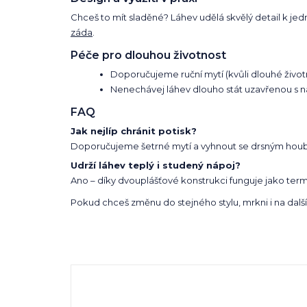
Chceš to mít sladěné? Láhev udělá skvělý detail k je
záda
.
Péče pro dlouhou životnost
Doporučujeme ruční mytí (kvůli dlouhé životn
Nenechávej láhev dlouho stát uzavřenou s n
FAQ
Jak nejlíp chránit potisk?
Doporučujeme šetrné mytí a vyhnout se drsným houbičk
Udrží láhev teplý i studený nápoj?
Ano – díky dvouplášťové konstrukci funguje jako ter
Pokud chceš změnu do stejného stylu, mrkni i na další