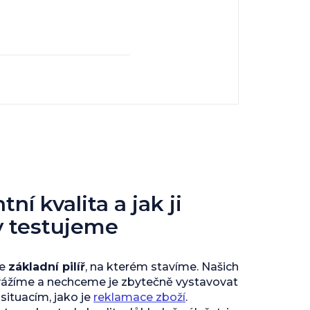
ní kvalita a jak ji
y testujeme
je
základní pilíř
, na kterém stavíme. Našich
vážíme a nechceme je zbytečně vystavovat
ituacím, jako je
reklamace zboží
.