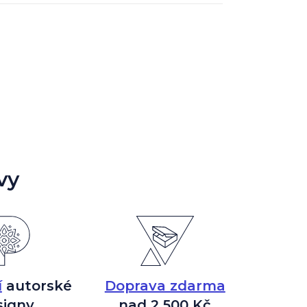
vy
í
autorské
Doprava zdarma
signy
nad 2 500 Kč