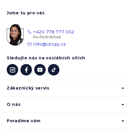
Z
á
Jsme tu pro vás
p
a
t
+420 778 777 052
í
info
@
utopy.cz
Sledujte nás na sociálních sítích
Zákaznický servis
O nás
Poradíme vám