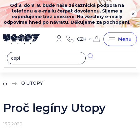
Přejít
Od 3. do 9. 8. bude naše zákaznická podpora na
na
telefonu a e-mailu čerpat dovolenou. Šijeme a
obsah
expedujeme bez omezení. Na všechny e-maily
odpovíme hned po návratu. Děkujeme za pochopení.
CZK
Nákupní
košík
O UTOPY
Domů
Proč legíny Utopy
13.7.2020