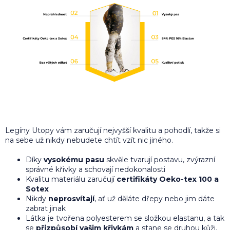
Legíny Utopy vám zaručují nejvyšší kvalitu a pohodlí, takže si
na sebe už nikdy nebudete chtít vzít nic jiného.
Díky
vysokému pasu
skvěle tvarují postavu, zvýrazní
správné křivky a schovají nedokonalosti
Kvalitu materiálu zaručují
certifikáty Oeko-tex 100 a
Sotex
Nikdy
neprosvítají
, ať už děláte dřepy nebo jim dáte
zabrat jinak
Látka je tvořena polyesterem se složkou elastanu, a tak
se
přizpůsobí vašim křivkám
a stane se druhou kůži.