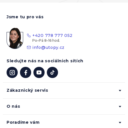
Z
á
Jsme tu pro vás
p
a
t
+420 778 777 052
í
info
@
utopy.cz
Sledujte nás na sociálních sítích
Zákaznický servis
O nás
Poradíme vám