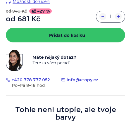
Možnosti doručení
od 940 Kč
až –27 %
−
+
od
681 Kč
Měrná
cena:
Přidat do košíku
Máte nějaký dotaz?
Tereza vám poradí
+420 778 777 052
info
@
utopy.cz
Tohle není utopie, ale tvoje
barvy