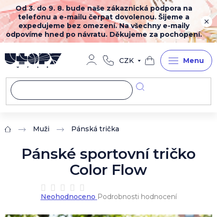
Přejít
Od 3. do 9. 8. bude naše zákaznická podpora na
na
telefonu a e-mailu čerpat dovolenou. Šijeme a
obsah
expedujeme bez omezení. Na všechny e-maily
odpovíme hned po návratu. Děkujeme za pochopení.
CZK
Nákupní
košík
Muži
Pánská trička
Domů
Pánské sportovní tričko
Color Flow
Průměrné
Neohodnoceno
Podrobnosti hodnocení
hodnocení
produktu