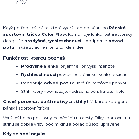
Když potřebuješ tričko, které vydrží tempo, sáhni po
Pánské
sportovní tričko Color Flow
. Kombinuje funkčnost a autorský
design. Je
prodyšné
,
rychleschnoucí
a podporuje
odvod
potu
. Takže zvládne intenzitu i delší den.
Funkčnost, kterou poznáš
Prodyšné
a lehké: příjemné i při vyšší intenzitě
Rychleschnoucí
povrch: po tréninku rychleji v suchu
Podporuje
odvod potu
a udržuje komfort v pohybu
Střih, který neomezuje: hodí se na běh, fitness i kolo
Chceš porovnat další motivy a střihy?
Mrkni do kategorie
pánská sportovní trička
.
Využiješ ho do posilovny, na běhání i na cesty. Díky sportovnímu
střihu se dobře vrství pod mikinu a pořád působí upraveně.
Kdy se hodí nejvíc: