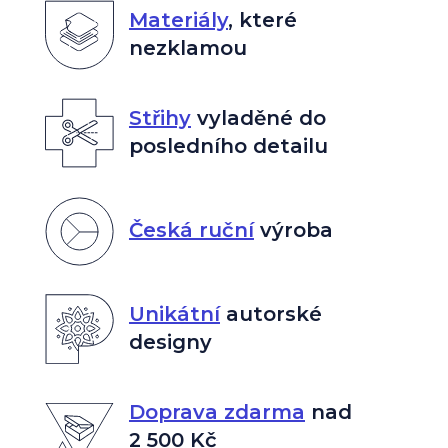
Materiály
,
které
nezklamou
Střihy
vyladěné do
posledního detailu
Česká ruční
výroba
Unikátní
autorské
designy
Doprava zdarma
nad
2 500 Kč