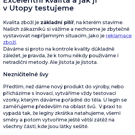
Excelentní kvalita a jak ji
v Utopy testujeme
Kvalita zboží je
základní pilíř
, na kterém stavíme.
Našich zákazníků si vážíme a nechceme je zbytečně
vystavovat nepříjemným situacím, jako je
reklamace
zboží
.
Dáváme si proto na kontrole kvality důkladně
záležet, je pravda, že k tomu někdy používáme i
netradiční metody. Ale jistota je jistota.
Nezničitelné švy
Předtím, než dáme nový produkt do výroby, nebo
přicházíme s inovací, vytváříme vždy testovací
vzorky, kterým dáváme pořádně do těla. U legín se
zaměřujeme především na oblast švů. V praxi to
vypadá tak, že legíny zkrátka natahujeme, všemi
směry a potom vytvoříme ještě větší zátěž na
všechny části, kde jsou látky sešité.