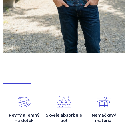
Pevný a jemný
Skvěle absorbuje
Nemačkavý
na dotek
pot
materiál