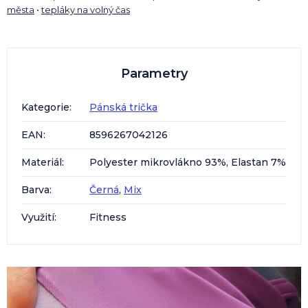
města
•
tepláky na volný čas
Parametry
Kategorie
:
Pánská trička
EAN
:
8596267042126
Materiál
:
Polyester mikrovlákno 93%, Elastan 7%
Barva
:
Černá
,
Mix
Využití
:
Fitness