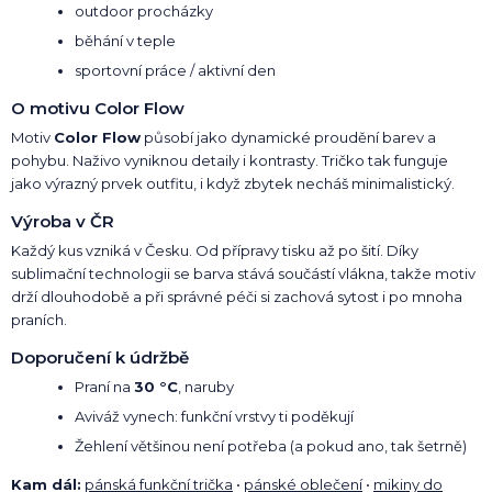
outdoor procházky
běhání v teple
sportovní práce / aktivní den
O motivu Color Flow
Motiv
Color Flow
působí jako dynamické proudění barev a
pohybu. Naživo vyniknou detaily i kontrasty. Tričko tak funguje
jako výrazný prvek outfitu, i když zbytek necháš minimalistický.
Výroba v ČR
Každý kus vzniká v Česku. Od přípravy tisku až po šití. Díky
sublimační technologii se barva stává součástí vlákna, takže motiv
drží dlouhodobě a při správné péči si zachová sytost i po mnoha
praních.
Doporučení k údržbě
Praní na
30 °C
, naruby
Aviváž vynech: funkční vrstvy ti poděkují
Žehlení většinou není potřeba (a pokud ano, tak šetrně)
Kam dál:
pánská funkční trička
•
pánské oblečení
•
mikiny do