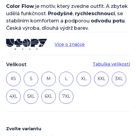
Color Flow
je motiv, který zvedne outfit. A zbytek
udělá funkčnost.
Prodyšné
,
rychleschnoucí
, se
stabilním komfortem a podporou
odvodu potu
.
Česká výroba, dlouhá výdrž barev.
Více o značce
Tabulka velikostí
Velikost
XS
S
M
L
XL
XXL
3XL
4XL
5XL
6XL
7XL
Zvolte variantu