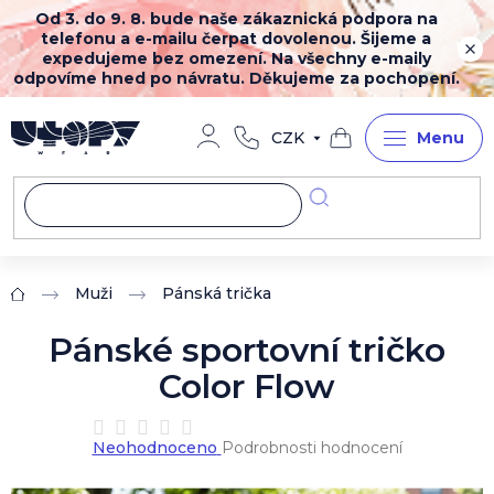
Přejít
Od 3. do 9. 8. bude naše zákaznická podpora na
na
telefonu a e-mailu čerpat dovolenou. Šijeme a
obsah
expedujeme bez omezení. Na všechny e-maily
odpovíme hned po návratu. Děkujeme za pochopení.
CZK
Nákupní
košík
Muži
Pánská trička
Domů
Pánské sportovní tričko
Color Flow
Průměrné
Neohodnoceno
Podrobnosti hodnocení
hodnocení
produktu