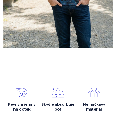
Pevný a jemný
Skvěle absorbuje
Nemačkavý
na dotek
pot
materiál