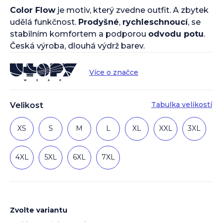
Color Flow
je motiv, který zvedne outfit. A zbytek
udělá funkčnost.
Prodyšné
,
rychleschnoucí
, se
stabilním komfortem a podporou
odvodu potu
.
Česká výroba, dlouhá výdrž barev.
Více o značce
Tabulka velikostí
Velikost
XS
S
M
L
XL
XXL
3XL
4XL
5XL
6XL
7XL
Zvolte variantu