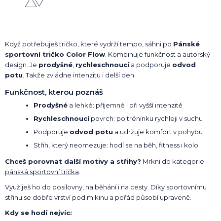
Když potřebuješ tričko, které vydrží tempo, sáhni po
Pánské
sportovní tričko Color Flow
. Kombinuje funkčnost a autorský
design. Je
prodyšné
,
rychleschnoucí
a podporuje
odvod
potu
. Takže zvládne intenzitu i delší den.
Funkčnost, kterou poznáš
Prodyšné
a lehké: příjemné i při vyšší intenzitě
Rychleschnoucí
povrch: po tréninku rychleji v suchu
Podporuje
odvod potu
a udržuje komfort v pohybu
Střih, který neomezuje: hodí se na běh, fitness i kolo
Chceš porovnat další motivy a střihy?
Mrkni do kategorie
pánská sportovní trička
.
Využiješ ho do posilovny, na běhání i na cesty. Díky sportovnímu
střihu se dobře vrství pod mikinu a pořád působí upraveně.
Kdy se hodí nejvíc: