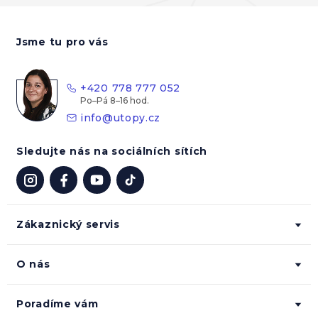
Z
á
Jsme tu pro vás
p
a
t
+420 778 777 052
í
info
@
utopy.cz
Sledujte nás na sociálních sítích
Zákaznický servis
O nás
Poradíme vám