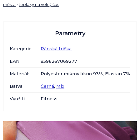
města
•
tepláky na volný čas
Parametry
Kategorie
:
Pánská trička
EAN
:
8596267069277
Materiál
:
Polyester mikrovlákno 93%, Elastan 7%
Barva
:
Černá
,
Mix
Využití
:
Fitness