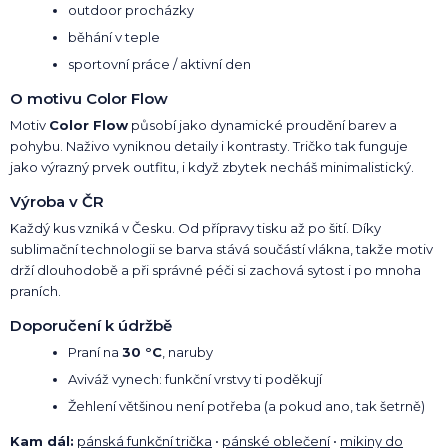
outdoor procházky
běhání v teple
sportovní práce / aktivní den
O motivu Color Flow
Motiv
Color Flow
působí jako dynamické proudění barev a
pohybu. Naživo vyniknou detaily i kontrasty. Tričko tak funguje
jako výrazný prvek outfitu, i když zbytek necháš minimalistický.
Výroba v ČR
Každý kus vzniká v Česku. Od přípravy tisku až po šití. Díky
sublimační technologii se barva stává součástí vlákna, takže motiv
drží dlouhodobě a při správné péči si zachová sytost i po mnoha
praních.
Doporučení k údržbě
Praní na
30 °C
, naruby
Aviváž vynech: funkční vrstvy ti poděkují
Žehlení většinou není potřeba (a pokud ano, tak šetrně)
Kam dál:
pánská funkční trička
•
pánské oblečení
•
mikiny do