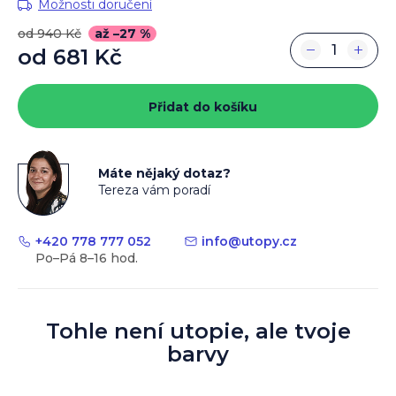
Možnosti doručení
od 940 Kč
až –27 %
−
+
od
681 Kč
Měrná
cena:
Přidat do košíku
Máte nějaký dotaz?
Tereza vám poradí
+420 778 777 052
info
@
utopy.cz
Tohle není utopie, ale tvoje
barvy