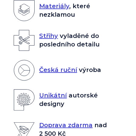
Materiály
,
které
nezklamou
Střihy
vyladěné do
posledního detailu
Česká ruční
výroba
Unikátní
autorské
designy
Doprava zdarma
nad
2 500 Kč