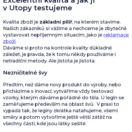
Excelentní kvalita a jak ji
v Utopy testujeme
Kvalita zboží je
základní pilíř
, na kterém stavíme.
Našich zákazníků si vážíme a nechceme je zbytečně
vystavovat nepříjemným situacím, jako je
reklamace
zboží
.
Dáváme si proto na kontrole kvality důkladně
záležet, je pravda, že k tomu někdy používáme i
netradiční metody. Ale jistota je jistota.
Nezničitelné švy
Předtím, než dáme nový produkt do výroby, nebo
přicházíme s inovací, vytváříme vždy testovací
vzorky, kterým dáváme pořádně do těla. U legín se
zaměřujeme především na oblast švů. V praxi to
vypadá tak, že legíny zkrátka natahujeme, všemi
směry a potom vytvoříme ještě větší zátěž na
všechny části, kde jsou látky sešité.