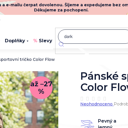
nu a e-mailu čerpat dovolenou. Šijeme a expedujeme bez o
Děkujeme za pochopení.
y
Doplňky
Slevy
Novinky
portovní tričko Color Flow
Pánské s
až –27
Color Fl
%
Průměrné
Neohodnoceno
Podrob
hodnocení
produktu
je
Pevný a
0,0
jemný