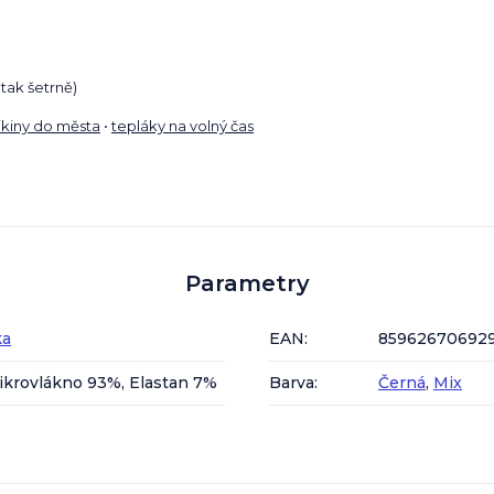
tak šetrně)
kiny do města
•
tepláky na volný čas
Parametry
ka
EAN
:
85962670692
ikrovlákno 93%, Elastan 7%
Barva
:
Černá
,
Mix