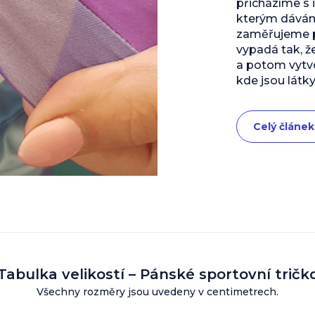
přicházíme s 
kterým dáváme
zaměřujeme př
vypadá tak, ž
a potom vytvo
kde jsou látky
Celý článek
Tabulka velikostí – Pánské sportovní tričk
Všechny rozměry jsou uvedeny v centimetrech.