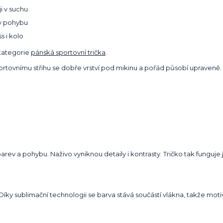
i v suchu
v pohybu
s i kolo
kategorie
pánská sportovní trička
.
sportovnímu střihu se dobře vrství pod mikinu a pořád působí upraveně.
ev a pohybu. Naživo vyniknou detaily i kontrasty. Tričko tak funguje j
. Díky sublimační technologii se barva stává součástí vlákna, takže mot