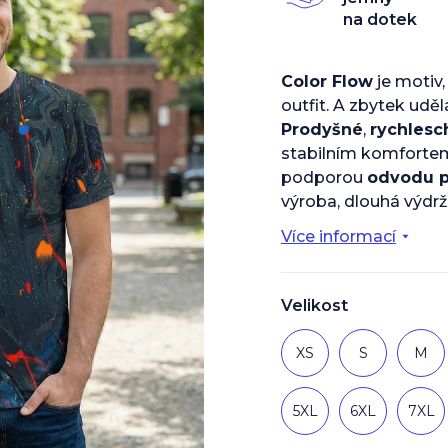
z
na dotek
5
hvězdiček.
Color Flow
je motiv,
outfit. A zbytek uděl
Prodyšné
,
rychlesc
stabilním komforte
podporou
odvodu 
výroba, dlouhá výdrž
Více informací
Velikost
XS
S
M
5XL
6XL
7XL