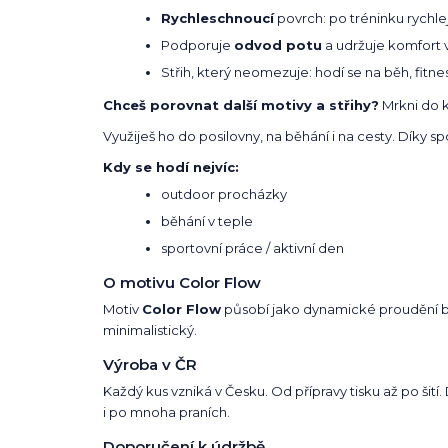
Rychleschnoucí
povrch: po tréninku rychlej
Podporuje
odvod potu
a udržuje komfort 
Střih, který neomezuje: hodí se na běh, fitnes
Chceš porovnat další motivy a střihy?
Mrkni do 
Využiješ ho do posilovny, na běhání i na cesty. Díky 
Kdy se hodí nejvíc:
outdoor procházky
běhání v teple
sportovní práce / aktivní den
O motivu Color Flow
Motiv
Color Flow
působí jako dynamické proudění bar
minimalistický.
Výroba v ČR
Každý kus vzniká v Česku. Od přípravy tisku až po šití
i po mnoha praních.
Doporučení k údržbě