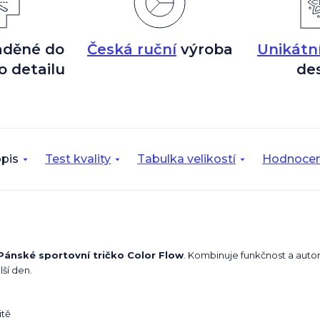
aděné do
Česká ruční
výroba
Unikátn
o detailu
de
pis
Test kvality
Tabulka velikostí
Hodnocen
Pánské sportovní tričko Color Flow
. Kombinuje funkčnost a auto
lší den.
itě