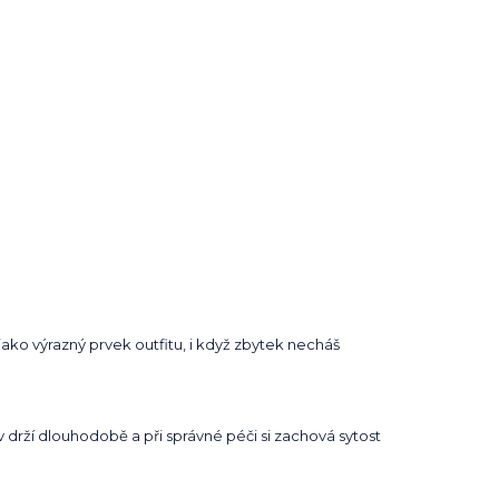
ako výrazný prvek outfitu, i když zbytek necháš
iv drží dlouhodobě a při správné péči si zachová sytost