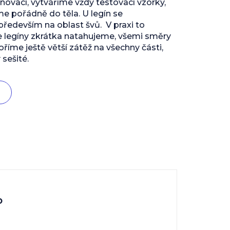
inovací, vytváříme vždy testovací vzorky,
 pořádně do těla. U legín se
edevším na oblast švů. V praxi to
e legíny zkrátka natahujeme, všemi směry
říme ještě větší zátěž na všechny části,
 sešité.
o