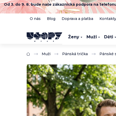
Přejít
Od 3. do 9. 8. bude naše zákaznická podpora na telefo
na
obsah
O nás
Blog
Doprava a platba
Kontakt
Ženy
Muži
Děti
Muži
Pánská trička
Pánské s
Domů