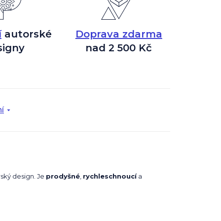
í
autorské
Doprava zdarma
signy
nad 2 500 Kč
í
rský design. Je
prodyšné
,
rychleschnoucí
a