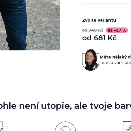
Zvolte variantu
od 940 Kč
až –27 %
od
681 Kč
Měrná
cena:
Máte nějaký 
Tereza vám por
ohle není utopie, ale tvoje bar