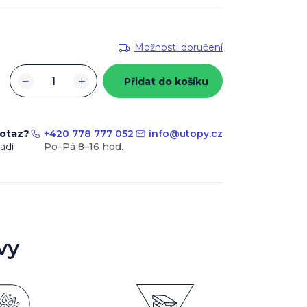
Možnosti doručení
−
+
Přidat do košíku
dotaz?
+420 778 777 052
info
@
utopy.cz
adí
vy