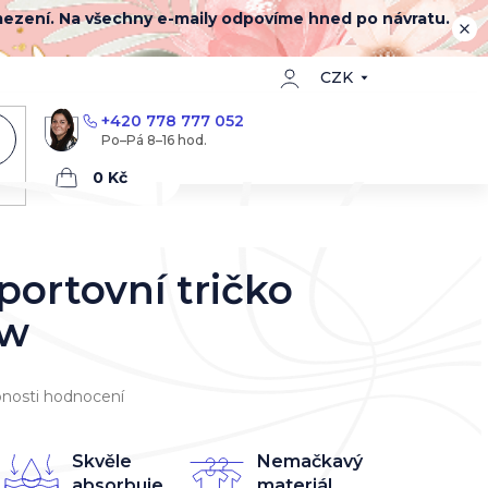
mezení. Na všechny e-maily odpovíme hned po návratu.
CZK
+420 778 777 052
Nákupní
košík
portovní tričko
ow
nosti hodnocení
Skvěle
Nemačkavý
absorbuje
materiál