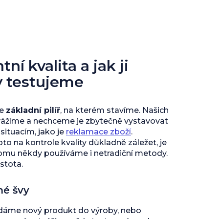
ní kvalita a jak ji
y testujeme
je
základní pilíř
, na kterém stavíme. Našich
vážíme a nechceme je zbytečně vystavovat
ituacím, jako je
reklamace zboží
.
to na kontrole kvality důkladně záležet, je
tomu někdy používáme i netradiční metody.
istota.
né švy
 dáme nový produkt do výroby, nebo