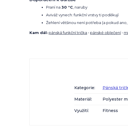
Praní na
30 °C
, naruby
Aviváž vynech: funkční vrstvy ti poděkují
Žehlení většinou není potřeba (a pokud ano, 
Kam dál:
pánská funkční trička
•
pánské oblečení
•
mi
Kategorie
:
Pánská trič
Materiál
:
Polyester m
Využití
:
Fitness