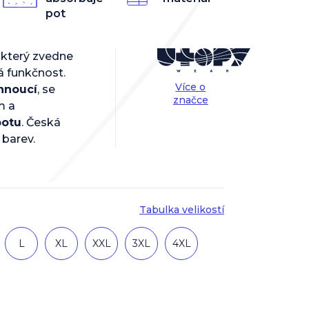
pot
 který zvedne
á funkčnost.
Více o
hnoucí
, se
značce
m a
potu
. Česká
 barev.
Tabulka velikostí
L
XL
XXL
3XL
4XL