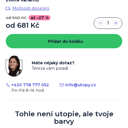
Možnosti doručení
od 940 Kč
až –27 %
−
+
od
681 Kč
Měrná
cena:
Přidat do košíku
Máte nějaký dotaz?
Tereza vám poradí
+420 778 777 052
info
@
utopy.cz
Tohle není utopie, ale tvoje
barvy