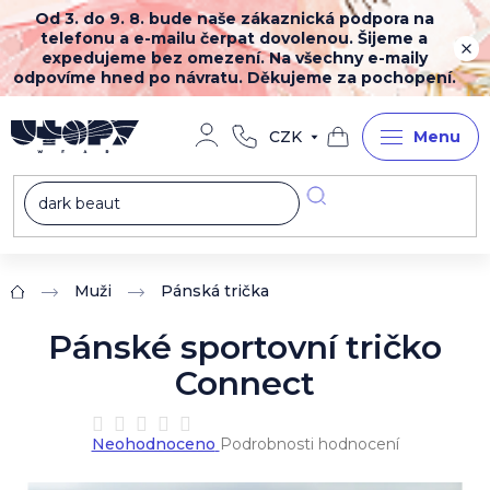
Přejít
Od 3. do 9. 8. bude naše zákaznická podpora na
na
telefonu a e-mailu čerpat dovolenou. Šijeme a
obsah
expedujeme bez omezení. Na všechny e-maily
odpovíme hned po návratu. Děkujeme za pochopení.
CZK
Nákupní
košík
Muži
Pánská trička
Domů
Pánské sportovní tričko
Connect
Průměrné
Neohodnoceno
Podrobnosti hodnocení
hodnocení
produktu