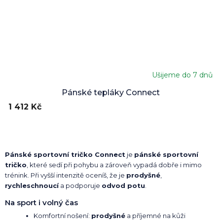
Ušijeme do 7 dnů
Průměrné
hodnocení
Pánské tepláky Connect
produktu
1 412 Kč
je
5,0
z
5
hvězdiček.
Pánské sportovní tričko Connect
je
pánské sportovní
tričko
, které sedí při pohybu a zároveň vypadá dobře i mimo
trénink. Při vyšší intenzitě oceníš, že je
prodyšné
,
rychleschnoucí
a podporuje
odvod potu
.
Na sport i volný čas
Komfortní nošení:
prodyšné
a příjemné na kůži