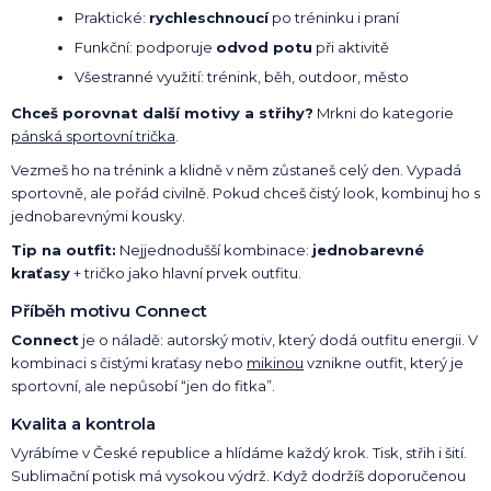
Praktické:
rychleschnoucí
po tréninku i praní
Funkční: podporuje
odvod potu
při aktivitě
Všestranné využití: trénink, běh, outdoor, město
Chceš porovnat další motivy a střihy?
Mrkni do kategorie
pánská sportovní trička
.
Vezmeš ho na trénink a klidně v něm zůstaneš celý den. Vypadá
sportovně, ale pořád civilně. Pokud chceš čistý look, kombinuj ho s
jednobarevnými kousky.
Tip na outfit:
Nejjednodušší kombinace:
jednobarevné
kraťasy
+ tričko jako hlavní prvek outfitu.
Příběh motivu Connect
Connect
je o náladě: autorský motiv, který dodá outfitu energii. V
kombinaci s čistými kraťasy nebo
mikinou
vznikne outfit, který je
sportovní, ale nepůsobí “jen do fitka”.
Kvalita a kontrola
Vyrábíme v České republice a hlídáme každý krok. Tisk, střih i šití.
Sublimační potisk má vysokou výdrž. Když dodržíš doporučenou