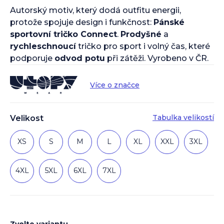
Autorský motiv, který dodá outfitu energii,
protože spojuje design i funkčnost:
Pánské
sportovní tričko Connect
.
Prodyšné
a
rychleschnoucí
tričko pro sport i volný čas, které
podporuje
odvod potu
při zátěži. Vyrobeno v ČR.
Více o značce
Tabulka velikostí
Velikost
XS
S
M
L
XL
XXL
3XL
4XL
5XL
6XL
7XL
Zvolte variantu