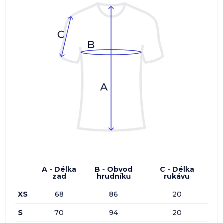
A - Délka
B - Obvod
C - Délka
zad
hrudníku
rukávu
XS
68
86
20
S
70
94
20