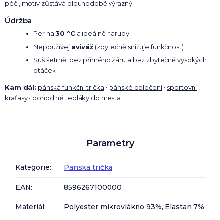
péči, motiv zůstává dlouhodobě výrazný.
Údržba
Per na
30 °C
a ideálně naruby
Nepoužívej
aviváž
(zbytečně snižuje funkčnost)
Suš šetrně: bez přímého žáru a bez zbytečně vysokých
otáček
Kam dál:
pánská funkční trička
•
pánské oblečení
•
sportovní
kraťasy
•
pohodlné tepláky do města
Parametry
Kategorie
:
Pánská trička
EAN
:
8596267100000
Materiál
:
Polyester mikrovlákno 93%, Elastan 7%