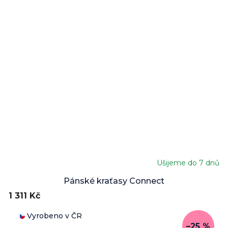
Ušijeme do 7 dnů
Průměrné
hodnocení
Pánské kraťasy Connect
produktu
1 311 Kč
je
5,0
Vyrobeno v ČR
z
–25 %
5