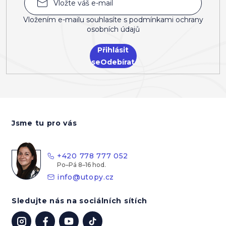
Vložením e-mailu souhlasíte s
podmínkami ochrany
osobních údajů
Přihlásit
se
Z
á
Jsme tu pro vás
p
a
t
+420 778 777 052
í
info
@
utopy.cz
Sledujte nás na sociálních sítích