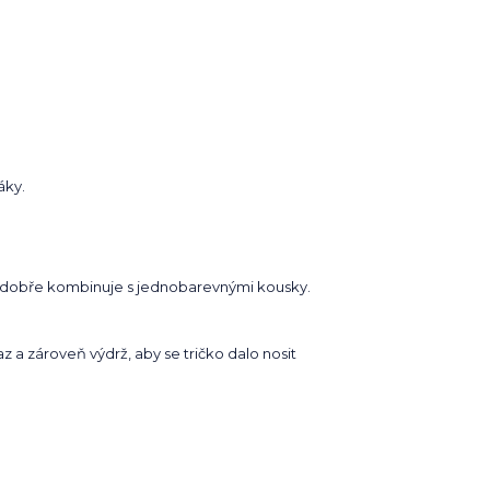
áky.
 se dobře kombinuje s jednobarevnými kousky.
az a zároveň výdrž, aby se tričko dalo nosit