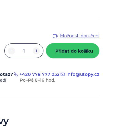
Možnosti doručení
−
+
Přidat do košíku
dotaz?
+420 778 777 052
info
@
utopy.cz
adí
vy