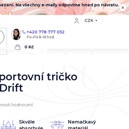
mezení. Na všechny e-maily odpovíme hned po návratu.
CZK
+420 778 777 052
Nákupní
košík
portovní tričko
Drift
nosti hodnocení
Skvěle
Nemačkavý
absorbuje
materiál