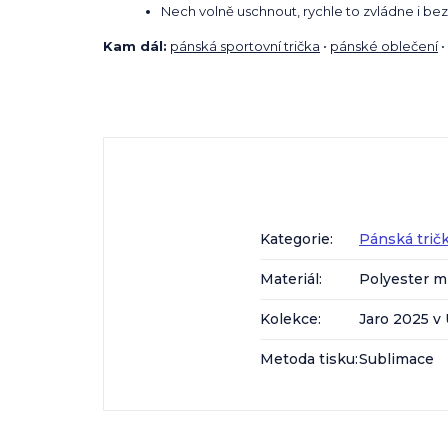
Nech volně uschnout, rychle to zvládne i bez
Kam dál:
pánská sportovní trička
•
pánské oblečení
•
Kategorie
:
Pánská trič
Materiál
:
Polyester m
Kolekce
:
Jaro 2025 
Metoda tisku
:
Sublimace