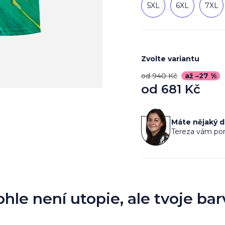
5XL
6XL
7XL
Zvolte variantu
od 940 Kč
až –27 %
od
681 Kč
Měrná
cena:
Máte nějaký 
Tereza vám por
ohle není utopie, ale tvoje bar