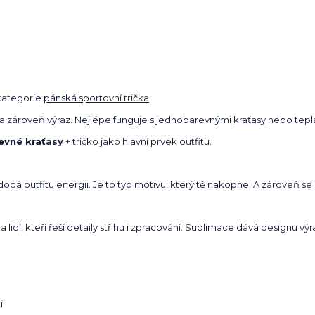
kategorie
pánská sportovní trička
.
st a zároveň výraz. Nejlépe funguje s jednobarevnými
kraťasy
nebo tepl
evné kraťasy
+ tričko jako hlavní prvek outfitu.
 dodá outfitu energii. Je to typ motivu, který tě nakopne. A zároveň
idí, kteří řeší detaily střihu i zpracování. Sublimace dává designu výr
i