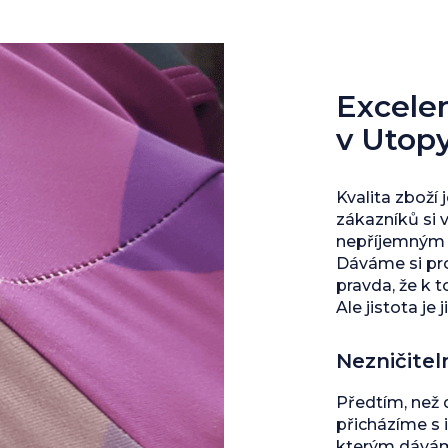
Excelent
v Utop
Kvalita zboží 
zákazníků si 
nepříjemným s
Dáváme si pro
pravda, že k 
Ale jistota je j
Nezničitel
Předtím, než
přicházíme s 
kterým dáváme