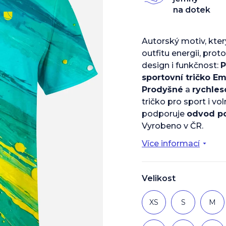
z
na dotek
5
hvězdiček.
Autorský motiv, kte
outfitu energii, prot
design i funkčnost:
P
sportovní tričko Em
Prodyšné
a
rychles
tričko pro sport i vol
podporuje
odvod p
Vyrobeno v ČR.
Více informací
Velikost
XS
S
M