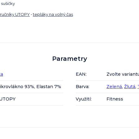
 sušičky
ručníky UTOPY
•
tepláky na volný čas
Parametry
ka
EAN
:
Zvolte variant
ikrovlákno 93%, Elastan 7%
Barva
:
Zelená
,
Žlutá
,
v UTOPY
Využití
:
Fitness