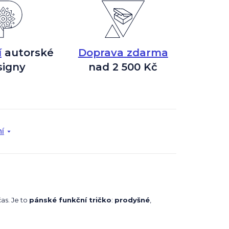
í
autorské
Doprava zdarma
signy
nad 2 500 Kč
í
čas. Je to
pánské funkční tričko
:
prodyšné
,