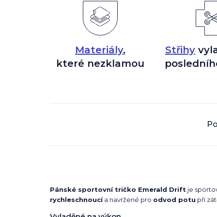
Materiály
,
Střihy
vyl
které nezklamou
posledníh
Po
Pánské sportovní tričko Emerald Drift
je sportov
rychleschnoucí
a navržené pro
odvod potu
při zát
Vyladěné na výkon