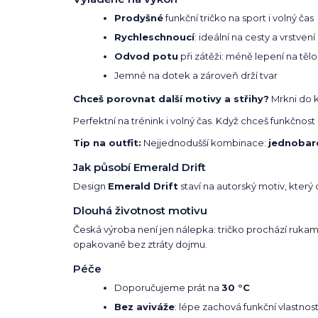
Prodyšné
funkční tričko na sport i volný čas
Rychleschnoucí
: ideální na cesty a vrstvení
Odvod potu
při zátěži: méně lepení na tělo
Jemné na dotek a zároveň drží tvar
Chceš porovnat další motivy a střihy?
Mrkni do 
Perfektní na trénink i volný čas. Když chceš funkčno
Tip na outfit:
Nejjednodušší kombinace:
jednobar
Jak působí Emerald Drift
Design
Emerald Drift
staví na autorský motiv, který
Dlouhá životnost motivu
Česká výroba není jen nálepka: tričko prochází rukama l
opakovaně bez ztráty dojmu.
Péče
Doporučujeme prát na
30 °C
Bez aviváže
: lépe zachová funkční vlastnost