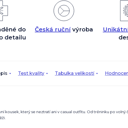
aděné do
Česká ruční
výroba
Unikátn
o detailu
de
pis
Test kvality
Tabulka velikostí
Hodnocen
ní kousek, který se neztratí ani v casual outfitu. Od tréninku po volný 
ěži.