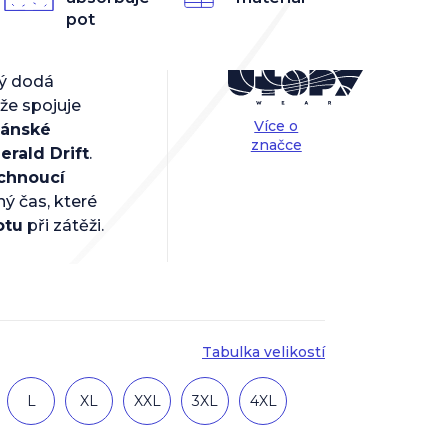
pot
rý dodá
ože spojuje
Více o
ánské
značce
erald Drift
.
chnoucí
ný čas, které
otu
při zátěži.
Tabulka velikostí
L
XL
XXL
3XL
4XL