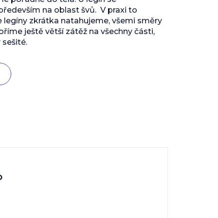
edevším na oblast švů. V praxi to
e legíny zkrátka natahujeme, všemi směry
říme ještě větší zátěž na všechny části,
 sešité.
o