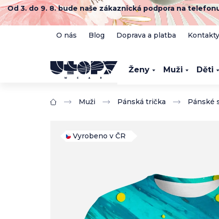
Přejít
Od 3. do 9. 8. bude naše zákaznická podpora na telefo
na
obsah
O nás
Blog
Doprava a platba
Kontakt
Ženy
Muži
Děti
Muži
Pánská trička
Pánské s
Domů
Vyrobeno v ČR