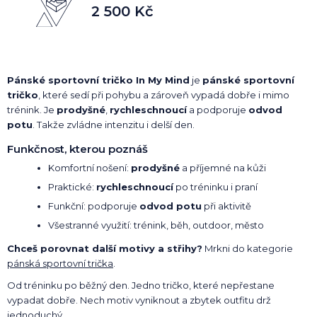
2 500 Kč
Pánské sportovní tričko In My Mind
je
pánské sportovní
tričko
, které sedí při pohybu a zároveň vypadá dobře i mimo
trénink. Je
prodyšné
,
rychleschnoucí
a podporuje
odvod
potu
. Takže zvládne intenzitu i delší den.
Funkčnost, kterou poznáš
Komfortní nošení:
prodyšné
a příjemné na kůži
Praktické:
rychleschnoucí
po tréninku i praní
Funkční: podporuje
odvod potu
při aktivitě
Všestranné využití: trénink, běh, outdoor, město
Chceš porovnat další motivy a střihy?
Mrkni do kategorie
pánská sportovní trička
.
Od tréninku po běžný den. Jedno tričko, které nepřestane
vypadat dobře. Nech motiv vyniknout a zbytek outfitu drž
jednoduchý.