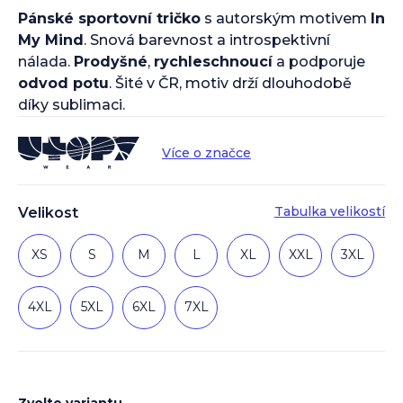
Pánské sportovní tričko
s autorským motivem
In
My Mind
. Snová barevnost a introspektivní
nálada.
Prodyšné
,
rychleschnoucí
a podporuje
odvod potu
. Šité v ČR, motiv drží dlouhodobě
díky sublimaci.
Více o značce
Tabulka velikostí
Velikost
XS
S
M
L
XL
XXL
3XL
4XL
5XL
6XL
7XL
Zvolte variantu