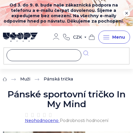
Přejít
Od 3. do 9. 8. bude naše zákaznická podpora na
na
telefonu a e-mailu čerpat dovolenou. Šijeme a
obsah
expedujeme bez omezení. Na všechny e-maily
odpovíme hned po návratu. Děkujeme za pochopení.
CZK
Nákupní
košík
Muži
Pánská trička
Domů
Pánské sportovní tričko In
My Mind
Průměrné
Neohodnoceno
Podrobnosti hodnocení
hodnocení
produktu