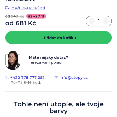
Možnosti doručení
od 940 Kč
až –27 %
−
+
od
681 Kč
Měrná
cena:
Přidat do košíku
Máte nějaký dotaz?
Tereza vám poradí
+420 778 777 052
info
@
utopy.cz
Tohle není utopie, ale tvoje
barvy