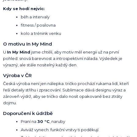
Kdy se hodí nejvíc:
běh a intervaly
fitness / posilovna
kolo a trénink venku
O motivu In My Mind
U
In My Mind
jsme chtěli, aby motiv měl energii už na první
pohled: snová barevnost a introspektivní nálada. Výsledek je
výrazný, ale stále nositelný každý den.
Výroba v ČR
Česká výroba není jen nálepka: tričko prochází rukama lidí, kteří
řeší detaily střihu i zpracování. Sublimace dává designu výraz a
zároveň výdrž, aby se tričko dalo nosit opakovaně bez ztráty
dojmu.
Doporučení k údržbě
Praní na
30 °C
, naruby
Aviváž vynech: funkční vrstvy ti poděkují