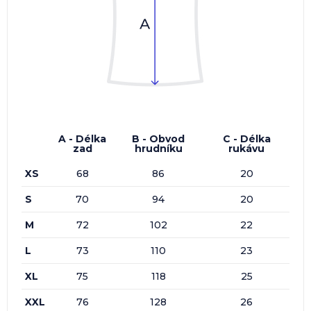
A - Délka
B - Obvod
C - Délka
zad
hrudníku
rukávu
XS
68
86
20
S
70
94
20
M
72
102
22
L
73
110
23
XL
75
118
25
XXL
76
128
26