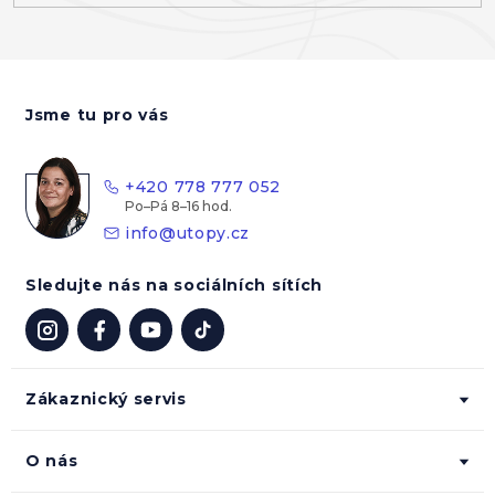
Z
á
Jsme tu pro vás
p
a
t
+420 778 777 052
í
info
@
utopy.cz
Sledujte nás na sociálních sítích
Zákaznický servis
O nás