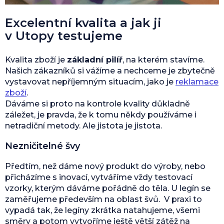
Excelentní kvalita a jak ji
v Utopy testujeme
Kvalita zboží je
základní pilíř
, na kterém stavíme.
Našich zákazníků si vážíme a nechceme je zbytečně
vystavovat nepříjemným situacím, jako je
reklamace
zboží
.
Dáváme si proto na kontrole kvality důkladně
záležet, je pravda, že k tomu někdy používáme i
netradiční metody. Ale jistota je jistota.
Nezničitelné švy
Předtím, než dáme nový produkt do výroby, nebo
přicházíme s inovací, vytváříme vždy testovací
vzorky, kterým dáváme pořádně do těla. U legín se
zaměřujeme především na oblast švů. V praxi to
vypadá tak, že legíny zkrátka natahujeme, všemi
směry a potom vytvoříme ještě větší zátěž na