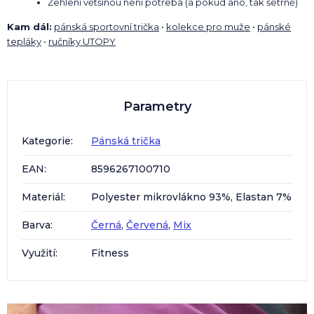
Žehlení většinou není potřeba (a pokud ano, tak šetrně)
Kam dál:
pánská sportovní trička
•
kolekce pro muže
•
pánské
tepláky
•
ručníky UTOPY
Parametry
Kategorie
:
Pánská trička
EAN
:
8596267100710
Materiál
:
Polyester mikrovlákno 93%, Elastan 7%
Barva
:
Černá
,
Červená
,
Mix
Využití
:
Fitness