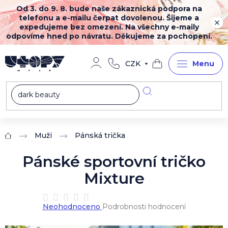
Přejít
Od 3. do 9. 8. bude naše zákaznická podpora na
na
telefonu a e-mailu čerpat dovolenou. Šijeme a
obsah
expedujeme bez omezení. Na všechny e-maily
odpovíme hned po návratu. Děkujeme za pochopení.
CZK
Nákupní
košík
Muži
Pánská trička
Domů
Pánské sportovní tričko
Mixture
Průměrné
Neohodnoceno
Podrobnosti hodnocení
hodnocení
produktu