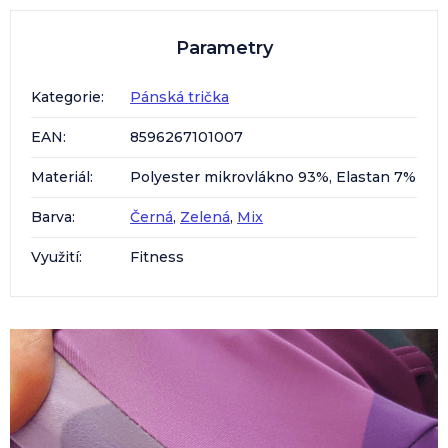
Parametry
Kategorie
:
Pánská trička
EAN
:
8596267101007
Materiál
:
Polyester mikrovlákno 93%, Elastan 7%
Barva
:
Černá
,
Zelená
,
Mix
Využití
:
Fitness