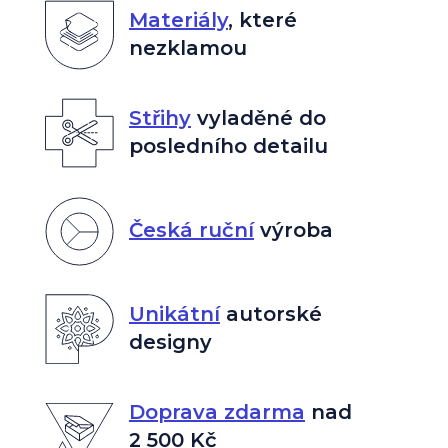
Materiály
,
které
nezklamou
Střihy
vyladěné do
posledního detailu
Česká ruční
výroba
Unikátní
autorské
designy
Doprava zdarma
nad
2 500 Kč