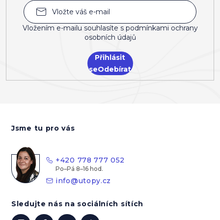
Vložením e-mailu souhlasíte s
podmínkami ochrany
osobních údajů
Přihlásit
se
Z
á
Jsme tu pro vás
p
a
t
+420 778 777 052
í
info
@
utopy.cz
Sledujte nás na sociálních sítích