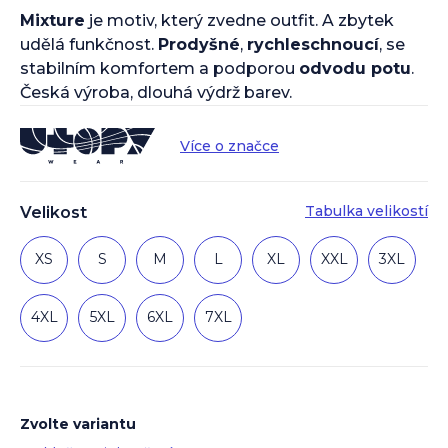
Mixture
je motiv, který zvedne outfit. A zbytek
udělá funkčnost.
Prodyšné
,
rychleschnoucí
, se
stabilním komfortem a podporou
odvodu potu
.
Česká výroba, dlouhá výdrž barev.
Více o značce
Tabulka velikostí
Velikost
XS
S
M
L
XL
XXL
3XL
4XL
5XL
6XL
7XL
Zvolte variantu