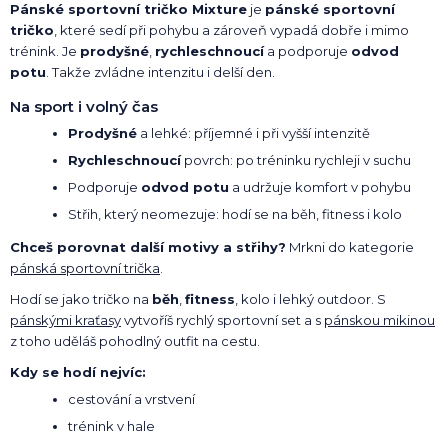
Pánské sportovní tričko Mixture
je
pánské sportovní
tričko
, které sedí při pohybu a zároveň vypadá dobře i mimo
trénink. Je
prodyšné
,
rychleschnoucí
a podporuje
odvod
potu
. Takže zvládne intenzitu i delší den.
Na sport i volný čas
Prodyšné
a lehké: příjemné i při vyšší intenzitě
Rychleschnoucí
povrch: po tréninku rychleji v suchu
Podporuje
odvod potu
a udržuje komfort v pohybu
Střih, který neomezuje: hodí se na běh, fitness i kolo
Chceš porovnat další motivy a střihy?
Mrkni do kategorie
pánská sportovní trička
.
Hodí se jako tričko na
běh
,
fitness
, kolo i lehký outdoor. S
pánskými kraťasy
vytvoříš rychlý sportovní set a s
pánskou mikinou
z toho uděláš pohodlný outfit na cestu.
Kdy se hodí nejvíc:
cestování a vrstvení
trénink v hale