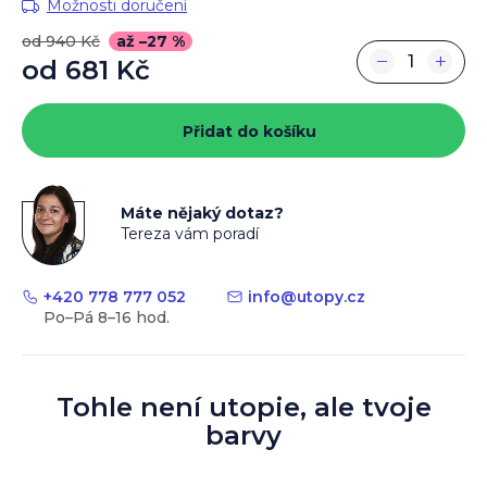
Možnosti doručení
od 940 Kč
až –27 %
−
+
od
681 Kč
Měrná
cena:
Přidat do košíku
Máte nějaký dotaz?
Tereza vám poradí
+420 778 777 052
info
@
utopy.cz
Tohle není utopie, ale tvoje
barvy