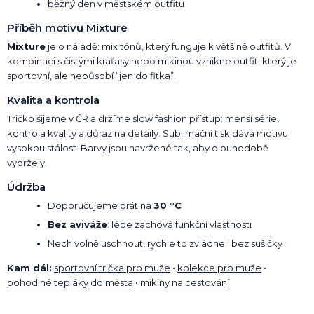
běžný den v městském outfitu
Příběh motivu Mixture
Mixture
je o náladě: mix tónů, který funguje k většině outfitů. V
kombinaci s čistými kraťasy nebo mikinou vznikne outfit, který je
sportovní, ale nepůsobí “jen do fitka”.
Kvalita a kontrola
Tričko šijeme v ČR a držíme slow fashion přístup: menší série,
kontrola kvality a důraz na detaily. Sublimační tisk dává motivu
vysokou stálost. Barvy jsou navržené tak, aby dlouhodobě
vydržely.
Údržba
Doporučujeme prát na
30 °C
Bez aviváže
: lépe zachová funkční vlastnosti
Nech volně uschnout, rychle to zvládne i bez sušičky
Kam dál:
sportovní trička pro muže
•
kolekce pro muže
•
pohodlné tepláky do města
•
mikiny na cestování