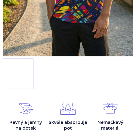
Pevný a jemný
Skvěle absorbuje
Nemačkavý
na dotek
pot
materiál