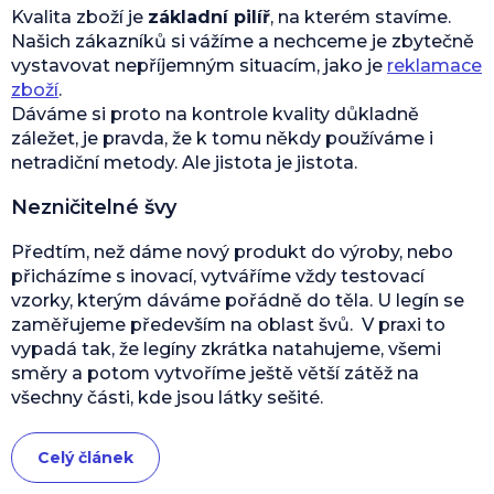
Kvalita zboží je
základní pilíř
, na kterém stavíme.
Našich zákazníků si vážíme a nechceme je zbytečně
vystavovat nepříjemným situacím, jako je
reklamace
zboží
.
Dáváme si proto na kontrole kvality důkladně
záležet, je pravda, že k tomu někdy používáme i
netradiční metody. Ale jistota je jistota.
Nezničitelné švy
Předtím, než dáme nový produkt do výroby, nebo
přicházíme s inovací, vytváříme vždy testovací
vzorky, kterým dáváme pořádně do těla. U legín se
zaměřujeme především na oblast švů. V praxi to
vypadá tak, že legíny zkrátka natahujeme, všemi
směry a potom vytvoříme ještě větší zátěž na
všechny části, kde jsou látky sešité.
Celý článek