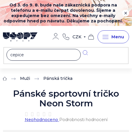
Přejít
Od 3. do 9. 8. bude naše zákaznická podpora na
na
telefonu a e-mailu čerpat dovolenou. Šijeme a
obsah
expedujeme bez omezení. Na všechny e-maily
odpovíme hned po návratu. Děkujeme za pochopení.
CZK
Nákupní
košík
Muži
Pánská trička
Domů
Pánské sportovní tričko
Neon Storm
Průměrné
Neohodnoceno
Podrobnosti hodnocení
hodnocení
produktu