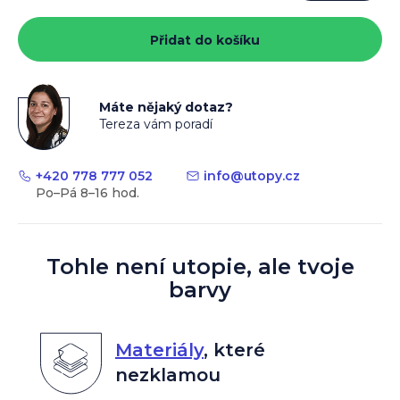
Měrná
cena:
Přidat do košíku
Máte nějaký dotaz?
Tereza vám poradí
+420 778 777 052
info
@
utopy.cz
Tohle není utopie, ale tvoje
barvy
Materiály
,
které
nezklamou