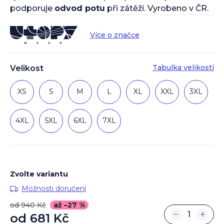
podporuje
odvod potu
při zátěži. Vyrobeno v ČR.
Více o značce
Tabulka velikostí
Velikost
XS
S
M
L
XL
XXL
3XL
4XL
5XL
6XL
7XL
Zvolte variantu
Možnosti doručení
od 940 Kč
až –27 %
−
+
od
681 Kč