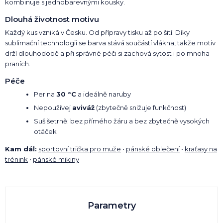
kombinuje s jednobarevnými kousky.
Dlouhá životnost motivu
Každý kus vzniká v Česku. Od přípravy tisku až po šití. Díky
sublimační technologii se barva stává součástí vlákna, takže motiv
drží dlouhodobě a při správné péči si zachová sytost i po mnoha
praních.
Péče
Per na
30 °C
a ideálně naruby
Nepoužívej
aviváž
(zbytečně snižuje funkčnost)
Suš šetrně: bez přímého žáru a bez zbytečně vysokých
otáček
Kam dál:
sportovní trička pro muže
•
pánské oblečení
•
kraťasy na
trénink
•
pánské mikiny
Parametry