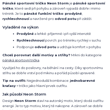
Pánské sportovní tričko Neon Storm
je
pánské sportovní
tričko
, které sedí při pohybu a zároveň vypadá dobře i mimo
trénink. Je to
pánské funkční tričko
:
prodyšné
,
rychleschnoucí
a navržené pro
odvod potu
při zátěži.
Vyladěné na výkon
Prodyšné
a lehké: příjemné i při vyšší intenzitě
Rychleschnoucí
povrch: po tréninku rychleji v suchu
Podporuje
odvod potu
a udržuje komfort v pohybu
Chceš porovnat další motivy a střihy?
Mrkni do kategorie
pánská sportovní trička
.
Využiješ ho do posilovny, na běhání i na cesty. Díky sportovnímu
střihu se dobře vrství pod mikinu a pořád působí upraveně.
Tip na outfit:
Nejjednodušší kombinace:
jednobarevné
kraťasy
+ tričko jako hlavní prvek outfitu.
Jak působí Neon Storm
Design
Neon Storm
staví na autorský motiv, který dodá outfitu
energii. Je to typ motivu, který tě nakopne. A zároveň se dobře