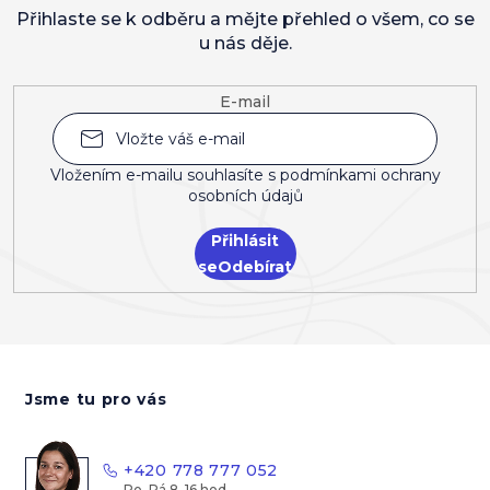
Přihlaste se k odběru a mějte přehled o všem, co se
u nás děje.
E-mail
Vložením e-mailu souhlasíte s
podmínkami ochrany
osobních údajů
Přihlásit
se
Z
á
Jsme tu pro vás
p
a
t
+420 778 777 052
í