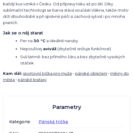
Každý kus vzniká v Česku. Od přípravy tisku až po šití. Díky
sublimační technologii se barva stává součástí vlákna, takže motiv
drží dlouhodobě a při správné péči si zachová sytost i po mnoha
praních.
Jak se o něj starat
Per na
30 °C
a ideálně naruby
Nepoužívej
aviváž
(zbytečně snižuje funkčnost)
Suš šetrně: bez přímého žáru a bez zbytečně vysokých
otáček
Kam dál:
sportovní trička pro muže
•
pánské oblečení
•
mikiny do
města
•
pánské kraťasy
Parametry
Kategorie
:
Pánská trička