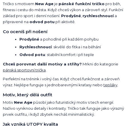
Tričko s motivem
New Age
je
pánské funkční tričko
pro běh,
fitness i cestu do města. Když chceš výkon a zároveň styl. Funkční
základ pro sport i denní nošení.
Prodyšné
,
rychleschnoucí
a
připravené na
odvod potu
při aktivitě.
Co oceníš při nošení
Prodyšné
a pohodlné při každém pohybu
Rychleschnoucí
: skvělé do fitka i na běhání
Odvod potu
: stabilní komfort i při teple
Chceš porovnat další motivy a střihy?
Mrkni do kategorie
pánská sportovní trička
.
Perfektní na trénink i volný čas. Když chceš funkčnost a zároveň
výraz. Nejlépe funguje s jednobarevnými kraťasy nebo
tepláky
.
Motiv, který dělá outfit
Motiv
New Age
působí jako futuristický motiv s tech energií.
Naživo vyniknou detaily i kontrasty. Tričko tak funguje jako výrazný
prvek outfitu, i když zbytek necháš minimalistický.
Jak vzniká UTOPY kvalita