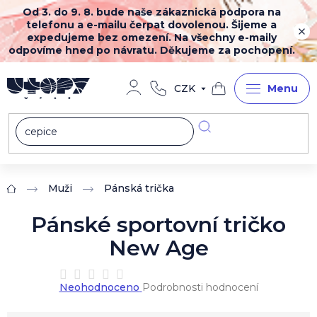
Přejít
Od 3. do 9. 8. bude naše zákaznická podpora na
na
telefonu a e-mailu čerpat dovolenou. Šijeme a
obsah
expedujeme bez omezení. Na všechny e-maily
odpovíme hned po návratu. Děkujeme za pochopení.
CZK
Nákupní
košík
Muži
Pánská trička
Domů
Pánské sportovní tričko
New Age
Průměrné
Neohodnoceno
Podrobnosti hodnocení
hodnocení
produktu