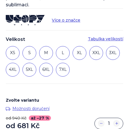
sublimaci.
Více o značce
Tabulka velikostí
Velikost
XS
S
M
L
XL
XXL
3XL
4XL
5XL
6XL
7XL
Zvolte variantu
Možnosti doručení
od 940 Kč
až –27 %
−
+
od
681 Kč