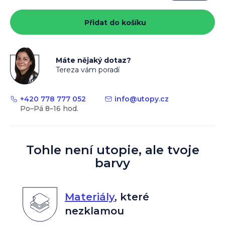
Měrná
cena:
Přidat do košíku
Máte nějaký dotaz?
Tereza vám poradí
+420 778 777 052
info
@
utopy.cz
Tohle není utopie, ale tvoje
barvy
Materiály
,
které
nezklamou