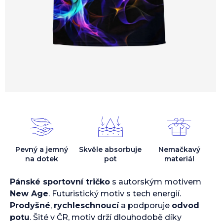
Pevný a jemný
Skvěle absorbuje
Nemačkavý
na dotek
pot
materiál
Pánské sportovní tričko
s autorským motivem
New Age
. Futuristický motiv s tech energií.
Prodyšné
,
rychleschnoucí
a podporuje
odvod
potu
. Šité v ČR, motiv drží dlouhodobě díky