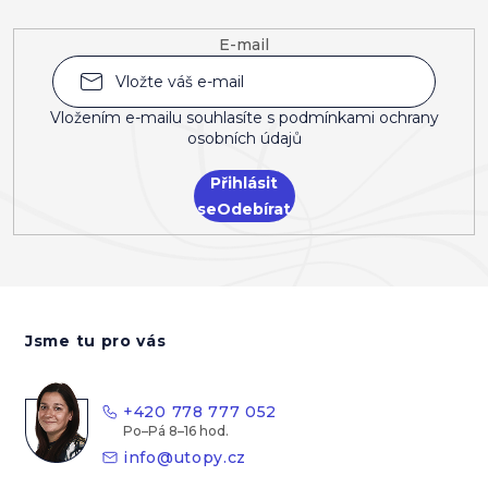
E-mail
Vložením e-mailu souhlasíte s
podmínkami ochrany
osobních údajů
Přihlásit
se
Z
á
Jsme tu pro vás
p
a
t
+420 778 777 052
í
info
@
utopy.cz