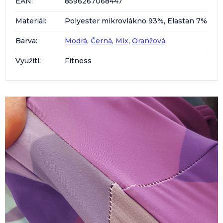
EAN
:
8596267068447
Materiál
:
Polyester mikrovlákno 93%, Elastan 7%
Barva
:
Modrá
,
Černá
,
Mix
,
Oranžová
Využití
:
Fitness