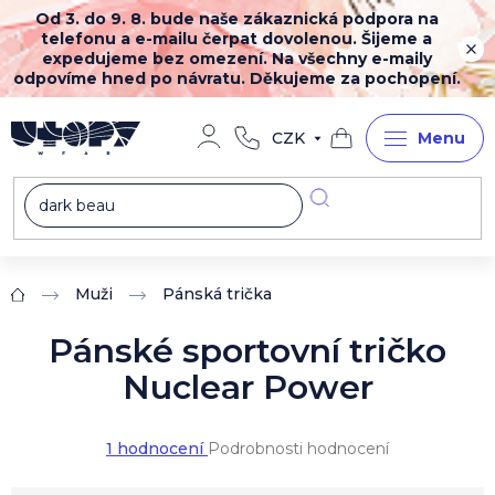
Přejít
Od 3. do 9. 8. bude naše zákaznická podpora na
na
telefonu a e-mailu čerpat dovolenou. Šijeme a
obsah
expedujeme bez omezení. Na všechny e-maily
odpovíme hned po návratu. Děkujeme za pochopení.
CZK
Nákupní
košík
Muži
Pánská trička
Domů
Pánské sportovní tričko
Nuclear Power
Průměrné
1 hodnocení
Podrobnosti hodnocení
hodnocení
produktu