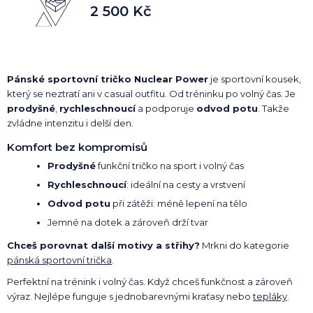
2 500 Kč
Pánské sportovní tričko Nuclear Power
je sportovní kousek,
který se neztratí ani v casual outfitu. Od tréninku po volný čas. Je
prodyšné
,
rychleschnoucí
a podporuje
odvod potu
. Takže
zvládne intenzitu i delší den.
Komfort bez kompromisů
Prodyšné
funkční tričko na sport i volný čas
Rychleschnoucí
: ideální na cesty a vrstvení
Odvod potu
při zátěži: méně lepení na tělo
Jemné na dotek a zároveň drží tvar
Chceš porovnat další motivy a střihy?
Mrkni do kategorie
pánská sportovní trička
.
Perfektní na trénink i volný čas. Když chceš funkčnost a zároveň
výraz. Nejlépe funguje s jednobarevnými kraťasy nebo
tepláky
.