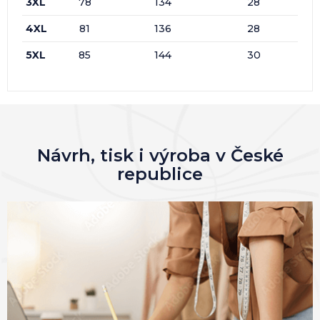
3XL
78
134
28
4XL
81
136
28
5XL
85
144
30
Návrh, tisk i výroba v České
republice