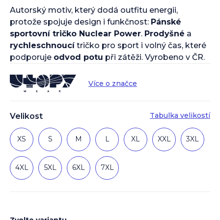
Autorský motiv, který dodá outfitu energii,
protože spojuje design i funkčnost:
Pánské
sportovní tričko Nuclear Power
.
Prodyšné
a
rychleschnoucí
tričko pro sport i volný čas, které
podporuje
odvod potu
při zátěži. Vyrobeno v ČR.
Více o značce
Tabulka velikostí
Velikost
XS
S
M
L
XL
XXL
3XL
4XL
5XL
6XL
7XL
Zvolte variantu