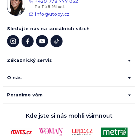
+420 778 777 052
í
info
@
utopy.cz
Sledujte nás na sociálních sítích
Zákaznický servis
O nás
Poradíme vám
Kde jste si nás mohli všimnout