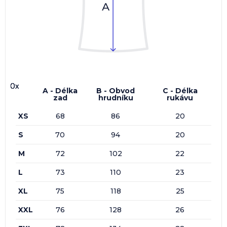
0x
0x
0x
0x
A - Délka
B - Obvod
C - Délka
zad
hrudníku
rukávu
XS
68
86
20
S
70
94
20
M
72
102
22
L
73
110
23
XL
75
118
25
XXL
76
128
26