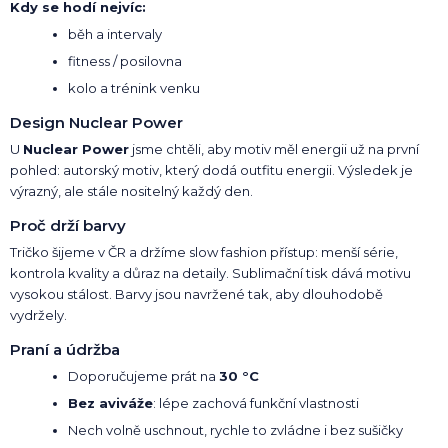
Kdy se hodí nejvíc:
běh a intervaly
fitness / posilovna
kolo a trénink venku
Design Nuclear Power
U
Nuclear Power
jsme chtěli, aby motiv měl energii už na první
pohled: autorský motiv, který dodá outfitu energii. Výsledek je
výrazný, ale stále nositelný každý den.
Proč drží barvy
Tričko šijeme v ČR a držíme slow fashion přístup: menší série,
kontrola kvality a důraz na detaily. Sublimační tisk dává motivu
vysokou stálost. Barvy jsou navržené tak, aby dlouhodobě
vydržely.
Praní a údržba
Doporučujeme prát na
30 °C
Bez aviváže
: lépe zachová funkční vlastnosti
Nech volně uschnout, rychle to zvládne i bez sušičky