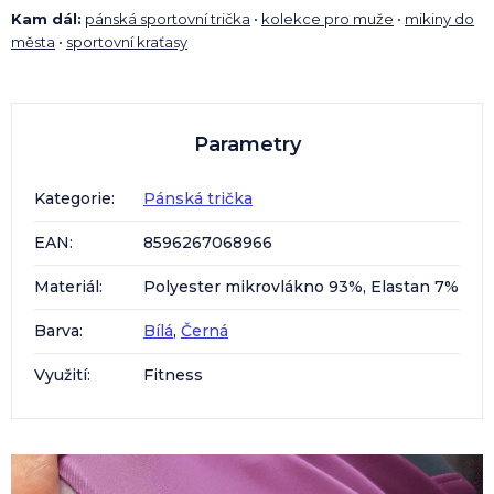
Kam dál:
pánská sportovní trička
•
kolekce pro muže
•
mikiny do
města
•
sportovní kraťasy
Parametry
Kategorie
:
Pánská trička
EAN
:
8596267068966
Materiál
:
Polyester mikrovlákno 93%, Elastan 7%
Barva
:
Bílá
,
Černá
Využití
:
Fitness