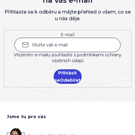
na váš e-mail
Přihlaste se k odběru a mějte přehled o všem, co se
u nás děje.
E-mail
Vložením e-mailu souhlasíte s
podmínkami ochrany
osobních údajů
Přihlásit
se
Z
á
Jsme tu pro vás
p
a
t