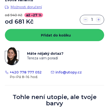
Možnosti doručení
od 940 Kč
až –27 %
−
+
od
681 Kč
Měrná
cena:
Přidat do košíku
Máte nějaký dotaz?
Tereza vám poradí
+420 778 777 052
info
@
utopy.cz
Tohle není utopie, ale tvoje
barvy