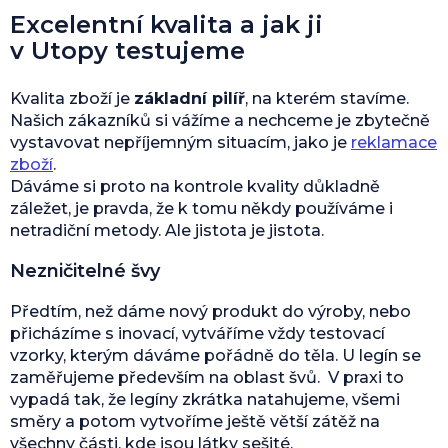
Excelentní kvalita a jak ji
v Utopy testujeme
Kvalita zboží je
základní pilíř
, na kterém stavíme.
Našich zákazníků si vážíme a nechceme je zbytečně
vystavovat nepříjemným situacím, jako je
reklamace
zboží
.
Dáváme si proto na kontrole kvality důkladně
záležet, je pravda, že k tomu někdy používáme i
netradiční metody. Ale jistota je jistota.
Nezničitelné švy
Předtím, než dáme nový produkt do výroby, nebo
přicházíme s inovací, vytváříme vždy testovací
vzorky, kterým dáváme pořádně do těla. U legín se
zaměřujeme především na oblast švů. V praxi to
vypadá tak, že legíny zkrátka natahujeme, všemi
směry a potom vytvoříme ještě větší zátěž na
všechny části, kde jsou látky sešité.