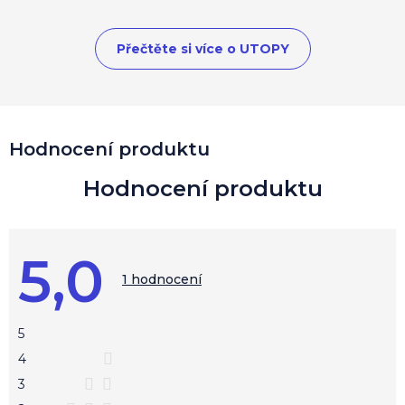
Přečtěte si více o UTOPY
V
Hodnocení produktu
ý
p
i
s
h
o
5,0
d
Průměrné
hodnocení
1 hodnocení
n
produktu
o
je
c
5,0
z
e
5
5
n
hvězdiček.
4
í
3