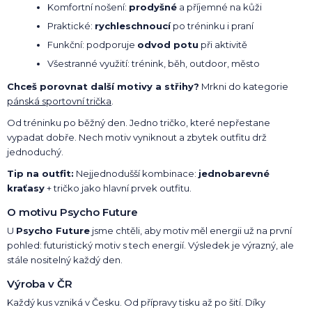
Komfortní nošení:
prodyšné
a příjemné na kůži
Praktické:
rychleschnoucí
po tréninku i praní
Funkční: podporuje
odvod potu
při aktivitě
Všestranné využití: trénink, běh, outdoor, město
Chceš porovnat další motivy a střihy?
Mrkni do kategorie
pánská sportovní trička
.
Od tréninku po běžný den. Jedno tričko, které nepřestane
vypadat dobře. Nech motiv vyniknout a zbytek outfitu drž
jednoduchý.
Tip na outfit:
Nejjednodušší kombinace:
jednobarevné
kraťasy
+ tričko jako hlavní prvek outfitu.
O motivu Psycho Future
U
Psycho Future
jsme chtěli, aby motiv měl energii už na první
pohled: futuristický motiv s tech energií. Výsledek je výrazný, ale
stále nositelný každý den.
Výroba v ČR
Každý kus vzniká v Česku. Od přípravy tisku až po šití. Díky