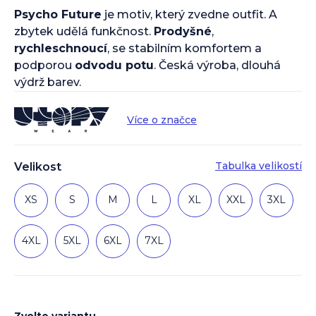
Psycho Future
je motiv, který zvedne outfit. A
zbytek udělá funkčnost.
Prodyšné
,
rychleschnoucí
, se stabilním komfortem a
podporou
odvodu potu
. Česká výroba, dlouhá
výdrž barev.
Více o značce
Tabulka velikostí
Velikost
XS
S
M
L
XL
XXL
3XL
4XL
5XL
6XL
7XL
Zvolte variantu