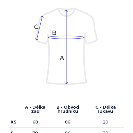
A - Délka
B - Obvod
C - Délka
zad
hrudníku
rukávu
XS
68
86
20
S
70
94
20