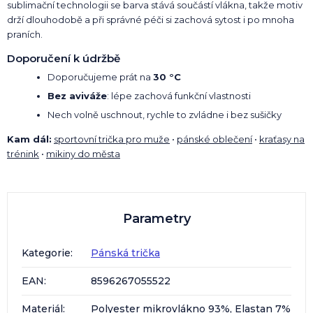
sublimační technologii se barva stává součástí vlákna, takže motiv
drží dlouhodobě a při správné péči si zachová sytost i po mnoha
praních.
Doporučení k údržbě
Doporučujeme prát na
30 °C
Bez aviváže
: lépe zachová funkční vlastnosti
Nech volně uschnout, rychle to zvládne i bez sušičky
Kam dál:
sportovní trička pro muže
•
pánské oblečení
•
kraťasy na
trénink
•
mikiny do města
Parametry
Kategorie
:
Pánská trička
EAN
:
8596267055522
Materiál
:
Polyester mikrovlákno 93%, Elastan 7%