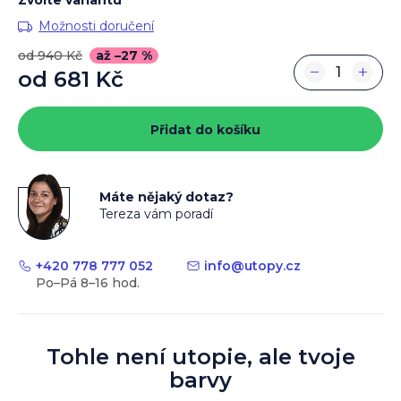
Možnosti doručení
od 940 Kč
až –27 %
−
+
od
681 Kč
Měrná
cena:
Přidat do košíku
Máte nějaký dotaz?
Tereza vám poradí
+420 778 777 052
info
@
utopy.cz
Tohle není utopie, ale tvoje
barvy