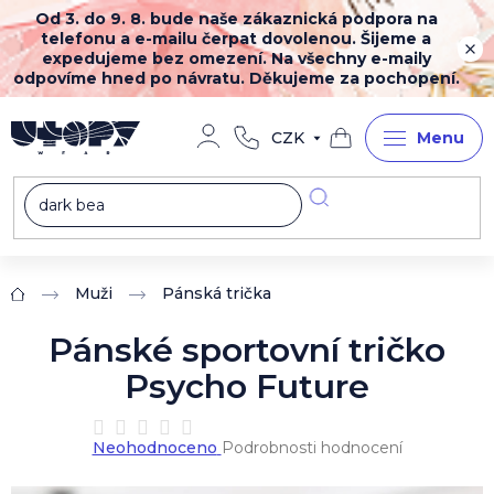
Přejít
Od 3. do 9. 8. bude naše zákaznická podpora na
na
telefonu a e-mailu čerpat dovolenou. Šijeme a
obsah
expedujeme bez omezení. Na všechny e-maily
odpovíme hned po návratu. Děkujeme za pochopení.
CZK
Nákupní
košík
Muži
Pánská trička
Domů
Pánské sportovní tričko
Psycho Future
Průměrné
Neohodnoceno
Podrobnosti hodnocení
hodnocení
produktu