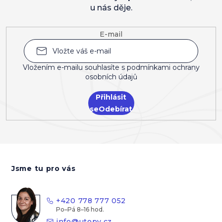
u nás děje.
E-mail
Vložením e-mailu souhlasíte s
podmínkami ochrany
osobních údajů
Přihlásit
se
Z
á
Jsme tu pro vás
p
a
t
+420 778 777 052
í
info
@
utopy.cz