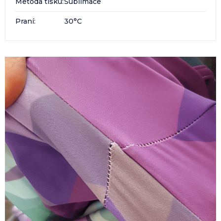
Metoda tisku
:
Sublimace
Praní
:
30°C