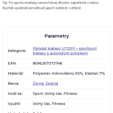
Tip: Po sportu kraťasy nenechávej dlouho zapařené v tašce.
Rychlé vyvětrání prodlouží jejich svěžest i vzhled.
Parametry
Pánské kraťasy UTOPY – sportovní
Kategorie
:
kraťasy s autorským potiskem
EAN
:
8596267073748
Materiál
:
Polyester mikrovlákno 93%, Elastan 7%
Barva
:
Černá
,
Zelená
Hodí se
:
Sport, Volný čas, Fitness
Využití
:
Volný čas, Fitness