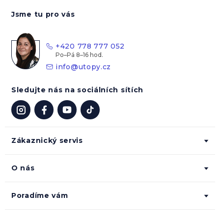
á
Jsme tu pro vás
p
a
t
+420 778 777 052
í
info
@
utopy.cz
Sledujte nás na sociálních sítích
Zákaznický servis
O nás
Poradíme vám