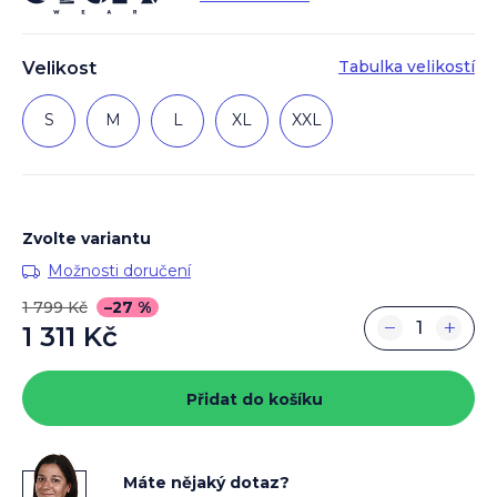
Tabulka velikostí
Velikost
S
M
L
XL
XXL
Zvolte variantu
Možnosti doručení
1 799 Kč
–27 %
−
+
1 311 Kč
Měrná
cena:
Přidat do košíku
Máte nějaký dotaz?