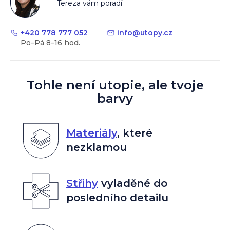
Tereza vám poradí
+420 778 777 052
info
@
utopy.cz
Tohle není utopie, ale tvoje
barvy
Materiály
,
které
nezklamou
Střihy
vyladěné do
posledního detailu