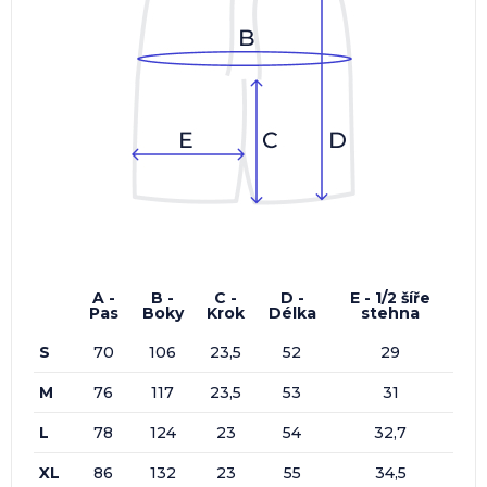
A -
B -
C -
D -
E - 1/2 šíře
Pas
Boky
Krok
Délka
stehna
S
70
106
23,5
52
29
M
76
117
23,5
53
31
L
78
124
23
54
32,7
XL
86
132
23
55
34,5