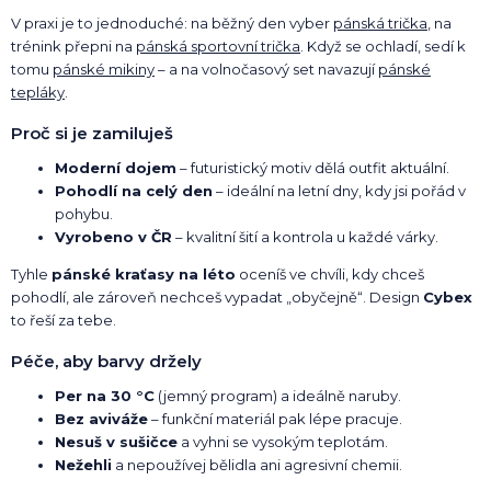
V praxi je to jednoduché: na běžný den vyber
pánská trička
, na
trénink přepni na
pánská sportovní trička
. Když se ochladí, sedí k
tomu
pánské mikiny
– a na volnočasový set navazují
pánské
tepláky
.
Proč si je zamiluješ
Moderní dojem
– futuristický motiv dělá outfit aktuální.
Pohodlí na celý den
– ideální na letní dny, kdy jsi pořád v
pohybu.
Vyrobeno v ČR
– kvalitní šití a kontrola u každé várky.
Tyhle
pánské kraťasy na léto
oceníš ve chvíli, kdy chceš
pohodlí, ale zároveň nechceš vypadat „obyčejně“. Design
Cybex
to řeší za tebe.
Péče, aby barvy držely
Per na 30 °C
(jemný program) a ideálně naruby.
Bez aviváže
– funkční materiál pak lépe pracuje.
Nesuš v sušičce
a vyhni se vysokým teplotám.
Nežehli
a nepoužívej bělidla ani agresivní chemii.