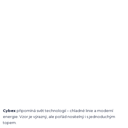
Cybex
připomíná svět technologií – chladné linie a moderní
energie. Vzor je výrazný, ale pořád nositelný i s jednoduchým
topem.