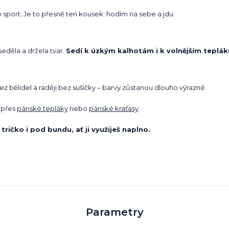
port. Je to přesně ten kousek: hodím na sebe a jdu.
seděla a držela tvar.
Sedí k úzkým kalhotám i k volnějším teplák
bez bělidel a raději bez sušičky – barvy zůstanou dlouho výrazné.
 přes
pánské tepláky
nebo
pánské kraťasy
.
tričko i pod bundu, ať ji využiješ naplno.
Parametry