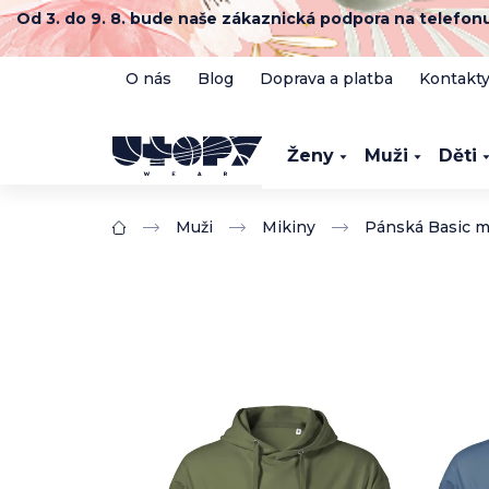
Přejít
Od 3. do 9. 8. bude naše zákaznická podpora na telefo
na
obsah
O nás
Blog
Doprava a platba
Kontakt
Ženy
Muži
Děti
Muži
Mikiny
Pánská Basic mi
Domů