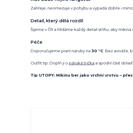
Zahřeje, neomezuje v pohybu a vypadá dobře i mimo s
Detail, který dělá rozdíl
Šijeme v ČR a hlídáme každý detail střihu, aby mikina 
Péče
Doporučujeme praní naruby na
30 °C
. Bez aviváže, 
Outfit tip: Doplň ji o
pánská trička
a spodní část dolaď
Tip UTOPY: Mikinu ber jako vrchní vrstvu – přes 