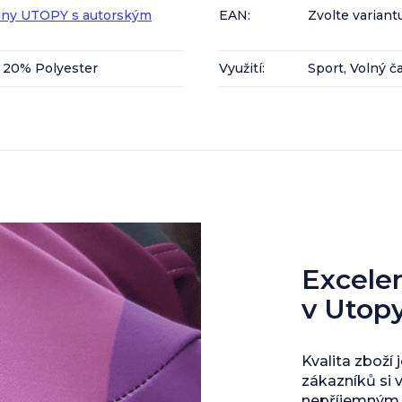
iny UTOPY s autorským
EAN
:
Zvolte variant
 20% Polyester
Využití
:
Sport, Volný č
Excelent
v Utop
Kvalita zboží 
zákazníků si 
nepříjemným s