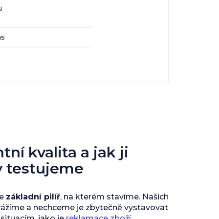
u
as
ní kvalita a jak ji
y testujeme
je
základní pilíř
, na kterém stavíme. Našich
vážíme a nechceme je zbytečně vystavovat
ituacím, jako je
reklamace zboží
.