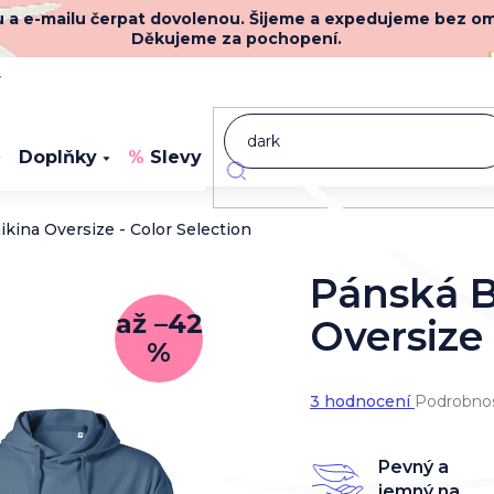
nu a e-mailu čerpat dovolenou. Šijeme a expedujeme bez o
Děkujeme za pochopení.
y
Doplňky
Slevy
Novinky
kina Oversize - Color Selection
Pánská B
až –42
Oversize 
%
Průměrné
3 hodnocení
Podrobnos
hodnocení
produktu
je
Pevný a
5,0
jemný na