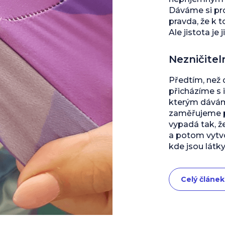
Dáváme si pro
pravda, že k 
Ale jistota je j
Nezničitel
Předtím, než
přicházíme s 
kterým dáváme
zaměřujeme př
vypadá tak, ž
a potom vytvo
kde jsou látky
Celý článek