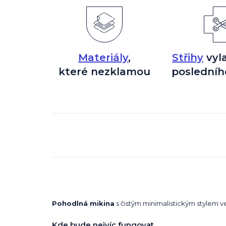
Materiály
,
Střihy
vyl
které nezklamou
posledníh
Pohodlná mikina
s čistým minimalistickým stylem ve
Kde bude nejvíc fungovat