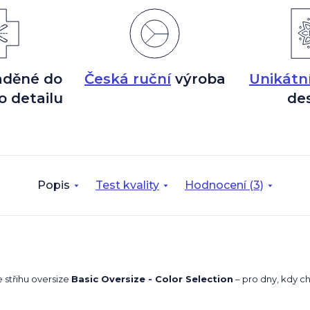
aděné do
Česká ruční
výroba
Unikátn
o detailu
de
Popis
Test kvality
Hodnocení (3)
 střihu oversize
Basic Oversize - Color Selection
– pro dny, kdy ch