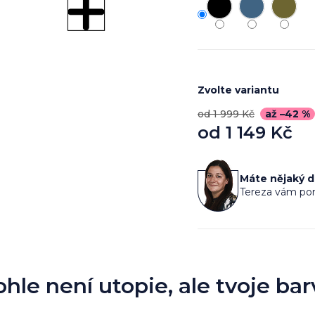
Zvolte variantu
od 1 999 Kč
až –42 %
od
1 149 Kč
Měrná
cena:
Máte nějaký 
Tereza vám por
ohle není utopie, ale tvoje bar