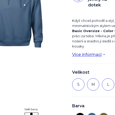
z
dotek
5
hvězdiček.
Když chceš pohodlí a styl,
minimalistickým stylem ve
Basic Oversize - Color
práci za tebe. Mikina je p
nošení a snadno ji sladíš s
kousky.
Více informací
Velikost
S
M
L
Barva