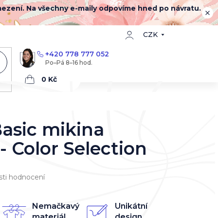
mezení. Na všechny e-maily odpovíme hned po návratu.
CZK
+420 778 777 052
Nákupní
košík
asic mikina
- Color Selection
ti hodnocení
Nemačkavý
Unikátní
materiál
design