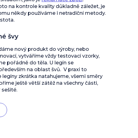
to na kontrole kvality důkladně záležet, je
tomu někdy používáme i netradiční metody.
istota.
né švy
 dáme nový produkt do výroby, nebo
inovací, vytváříme vždy testovací vzorky,
 pořádně do těla. U legín se
edevším na oblast švů. V praxi to
e legíny zkrátka natahujeme, všemi směry
říme ještě větší zátěž na všechny části,
 sešité.