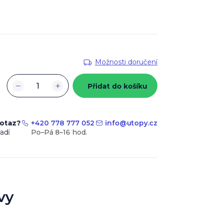
Možnosti doručení
−
+
Přidat do košíku
dotaz?
+420 778 777 052
info
@
utopy.cz
adí
vy