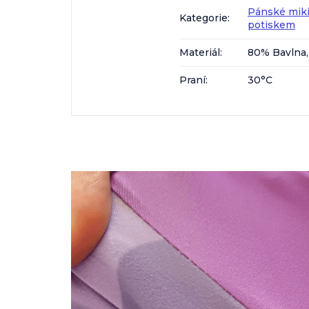
Pánské mik
Kategorie
:
potiskem
Materiál
:
80% Bavlna,
Praní
:
30°C