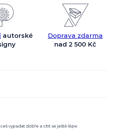
í
autorské
Doprava zdarma
signy
nad 2 500 Kč
ceš vypadat dobře a cítit se ještě lépe.