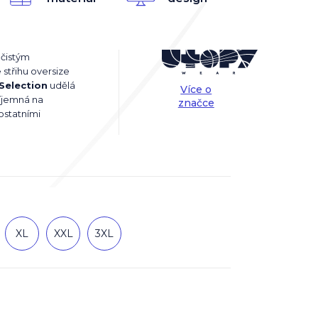
 čistým
 střihu oversize
 Selection
udělá
Více o
říjemná na
značce
 ostatními
XL
XXL
3XL