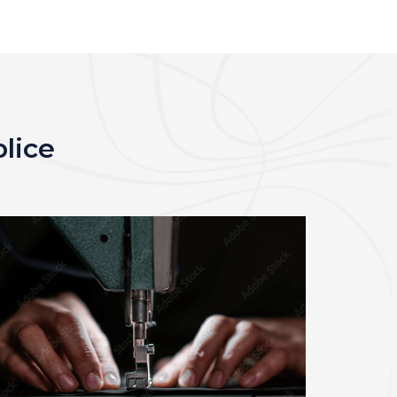
blice
3x