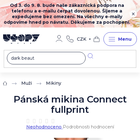
Přejít
Od 3. do 9. 8. bude naše zákaznická podpora na
na
telefonu a e-mailu čerpat dovolenou. Šijeme a
obsah
expedujeme bez omezení. Na všechny e-maily
odpovíme hned po návratu. Děkujeme za pochopení.
CZK
Nákupní
košík
Muži
Mikiny
Domů
Pánská mikina Connect
fullprint
Průměrné
Neohodnoceno
Podrobnosti hodnocení
hodnocení
produktu