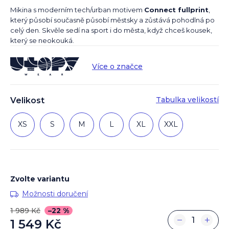
Mikina s moderním tech/urban motivem
Connect fullprint
,
který působí současně působí městsky a zůstává pohodlná po
celý den. Skvěle sedí na sport i do města, když chceš kousek,
který se neokouká.
Více o značce
Tabulka velikostí
Velikost
XS
S
M
L
XL
XXL
Zvolte variantu
Možnosti doručení
1 989 Kč
–22 %
−
+
1 549 Kč