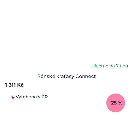
Ušijeme do 7 dnů
Průměrné
hodnocení
Pánské kraťasy Connect
produktu
1 311 Kč
je
5,0
Vyrobeno v ČR
z
–25 %
5
hvězdiček.