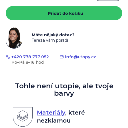
Měrná
cena:
Přidat do košíku
Máte nějaký dotaz?
Tereza vám poradí
+420 778 777 052
info
@
utopy.cz
Tohle není utopie, ale tvoje
barvy
Materiály
,
které
nezklamou