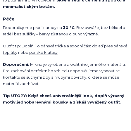
minimalistickým botám.
Péče
Doporučujeme praní naruby na
30 °C
. Bez aviváže, bez bělidel a
raději bez sušičky – barvy zůstanou dlouho výrazné.
Outfit tip: Doplň ji o
pánská trička
a spodní část dolaď přes
pánské
tepláky
nebo
pánské kraťasy
.
Doporučení:
Mikina je vyrobena z kvalitního jemného materiálu.
Pro zachování perfektního vzhledu doporučujeme vyhnout se
kontaktu se suchými zipy a hrubými povrchy, o které se může
materiál zadrhávat.
Tip UTOPY: Když chceš univerzálnější look, doplň výrazný
motiv jednobarevnými kousky a získáš vyvážený outfit.