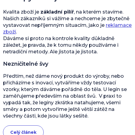
Kvalita zboží je
základní pilíř
, na kterém stavíme.
Našich zákazníků si vážíme a nechceme je zbytečně
vystavovat nepříjemným situacím, jako je
reklamace
zboží
.
Dáváme si proto na kontrole kvality důkladně
záležet, je pravda, že k tomu někdy používáme i
netradiční metody. Ale jistota je jistota.
Nezničitelné švy
Předtím, než dáme nový produkt do výroby, nebo
přicházíme s inovací, vytváříme vždy testovací
vzorky, kterým dáváme pořádně do těla. U legín se
zaměřujeme především na oblast švů. V praxi to
vypadá tak, že legíny zkrátka natahujeme, všemi
směry a potom vytvoříme ještě větší zátěž na
všechny části, kde jsou látky sešité.
Celý článek