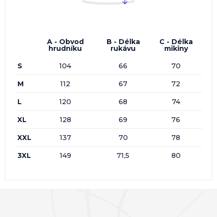
A - Obvod
B - Délka
C - Délka
hrudníku
rukávu
mikiny
S
104
66
70
M
112
67
72
L
120
68
74
XL
128
69
76
XXL
137
70
78
3XL
149
71,5
80