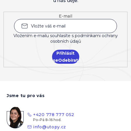
u nás děje.
E-mail
Vložením e-mailu souhlasíte s
podmínkami ochrany
osobních údajů
Přihlásit
se
Z
á
Jsme tu pro vás
p
a
t
+420 778 777 052
í
info
@
utopy.cz