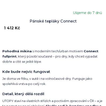
Ušijeme do 7 dnů
Průměrné
hodnocení
Pánské tepláky Connect
produktu
1 412 Kč
je
5,0
z
5
hvězdiček.
Pohodlná mikina
s moderním tech/urban motivem
Connect
fullprint
, který působí současně – pro dny, kdy chceš vypadat
dobře a cítit se ještě lépe.
Kde bude nejvíc fungovat
Je doma ve fitku, v autě i na volnočasové dny. Funguje jako
spolehlivá vrstva po celý rok.
Detail, který dělá rozdíl
UTOPY staví na vlastních střizích a poctivém zpracování v ČR – a je
to poznat na první oblečení.
Skvěle sedí k černému spodku a