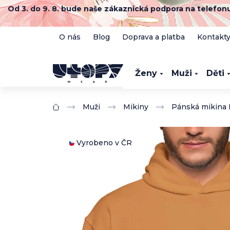
Přejít
Od 3. do 9. 8. bude naše zákaznická podpora na telefo
na
obsah
O nás
Blog
Doprava a platba
Kontakt
Ženy
Muži
Děti
Muži
Mikiny
Pánská mikina
Domů
Vyrobeno v ČR