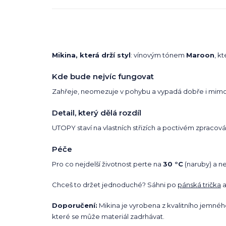
Mikina, která drží styl
: vínovým tónem
Maroon
, k
Kde bude nejvíc fungovat
Zahřeje, neomezuje v pohybu a vypadá dobře i mimo s
Detail, který dělá rozdíl
UTOPY staví na vlastních střizích a poctivém zpracován
Péče
Pro co nejdelší životnost perte na
30 °C
(naruby) a ne
Chceš to držet jednoduché? Sáhni po
pánská trička
a
Doporučení:
Mikina je vyrobena z kvalitního jemné
které se může materiál zadrhávat.