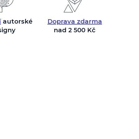
í
autorské
Doprava zdarma
signy
nad 2 500 Kč