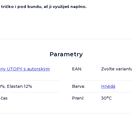
tričko i pod bundu, ať ji využiješ naplno.
Parametry
iny UTOPY s autorským
EAN
:
Zvolte variant
8%, Elastan 12%
Barva
:
Hnědá
 čas
Praní
:
30°C