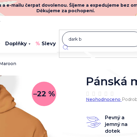
nu a e-mailu čerpat dovolenou. Šijeme a expedujeme bez o
Děkujeme za pochopení.
y
Doplňky
Slevy
Novinky
 Maroon
Pánská 
–22 %
Průměrné
Neohodnoceno
Podrob
hodnocení
produktu
je
Pevný a
0,0
jemný na
z
dotek
5
hvězdiček.