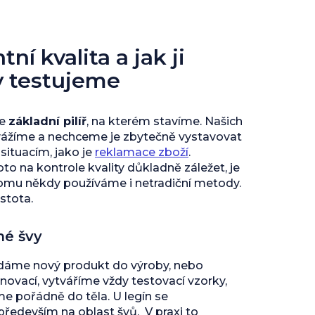
ní kvalita a jak ji
y testujeme
je
základní pilíř
, na kterém stavíme. Našich
vážíme a nechceme je zbytečně vystavovat
ituacím, jako je
reklamace zboží
.
to na kontrole kvality důkladně záležet, je
tomu někdy používáme i netradiční metody.
istota.
né švy
 dáme nový produkt do výroby, nebo
inovací, vytváříme vždy testovací vzorky,
 pořádně do těla. U legín se
edevším na oblast švů. V praxi to