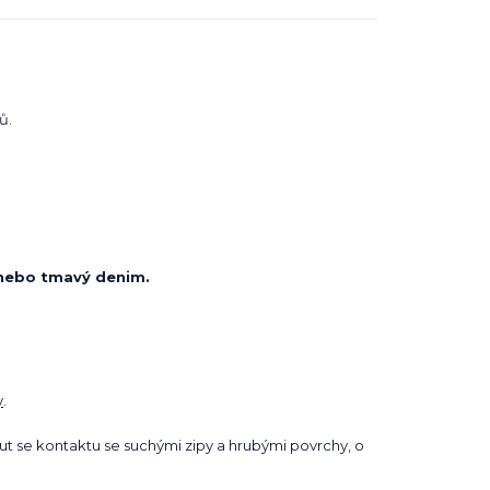
ů.
 nebo tmavý denim.
y
.
t se kontaktu se suchými zipy a hrubými povrchy, o