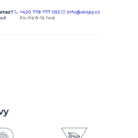
dotaz?
+420 778 777 052
info
@
utopy.cz
adí
vy