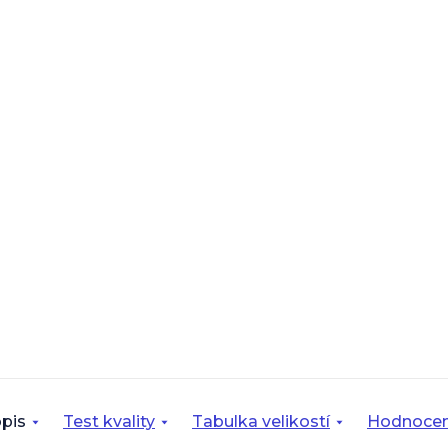
pis
Test kvality
Tabulka velikostí
Hodnocen