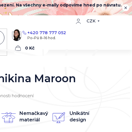
mezení. Na všechny e-maily odpovíme hned po návratu.
CZK
+420 778 777 052
Nákupní
košík
mikina Maroon
nosti hodnocení
Nemačkavý
Unikátní
materiál
design