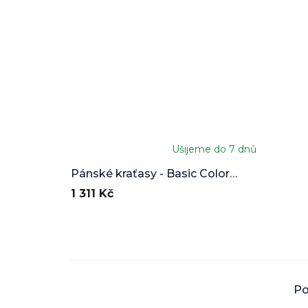
Ušijeme do 7 dnů
Pánské kraťasy - Basic Color
selection
1 311 Kč
Po