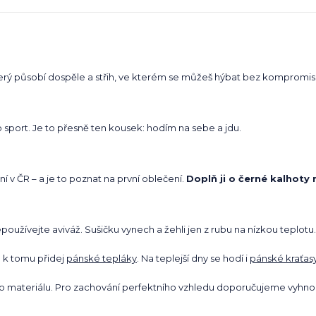
terý působí dospěle a střih, ve kterém se můžeš hýbat bez kompromis
port. Je to přesně ten kousek: hodím na sebe a jdu.
í v ČR – a je to poznat na první oblečení.
Doplň ji o černé kalhoty
používejte aviváž. Sušičku vynech a žehli jen z rubu na nízkou teplotu.
 k tomu přidej
pánské tepláky
. Na teplejší dny se hodí i
pánské kraťas
ho materiálu. Pro zachování perfektního vzhledu doporučujeme vyhnou