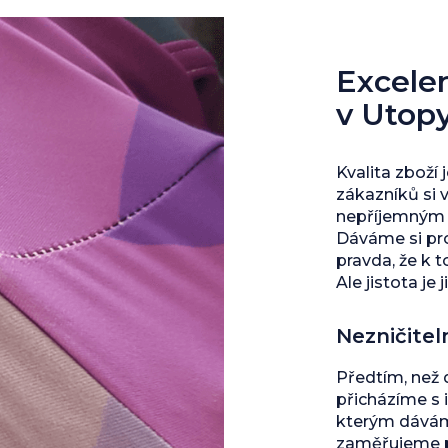
Excelent
v Utop
Kvalita zboží 
zákazníků si 
nepříjemným s
Dáváme si pro
pravda, že k 
Ale jistota je j
Nezničitel
Předtím, než
přicházíme s 
kterým dáváme
zaměřujeme př