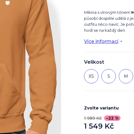
Mikina s vínovým tónem
působí dospěle udělá z 
outfitu něco navíc. Je poho
hodí se na každý den.
Více informací
Velikost
XS
S
M
Zvolte variantu
1 989 Kč
–22 %
1 549 Kč
Měrná