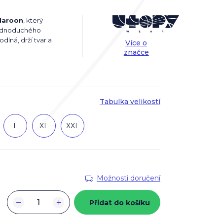
Maroon
, který
jednoduchého
dlná, drží tvar a
Více o
značce
Tabulka velikostí
L
XL
XXL
Možnosti doručení
−
+
Přidat do košíku