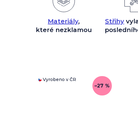
Materiály
,
Střihy
vyl
které nezklamou
posledníh
Vyrobeno v ČR
–27 %