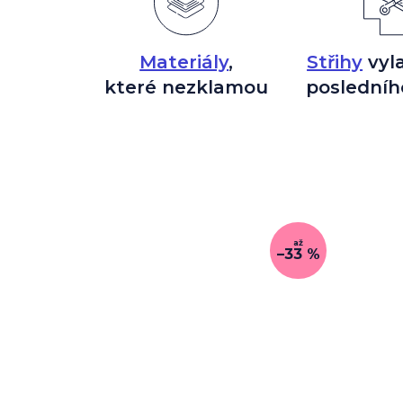
Materiály
,
Střihy
vyl
které nezklamou
posledníh
až
–33 %