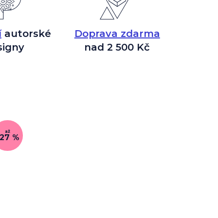
í
autorské
Doprava zdarma
signy
nad 2 500 Kč
až
–27 %