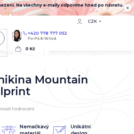
mezení. Na všechny e-maily odpovíme hned po návratu.
CZK
+420 778 777 052
Nákupní
košík
mikina Mountain
llprint
nosti hodnocení
Nemačkavý
Unikátní
materiál
design