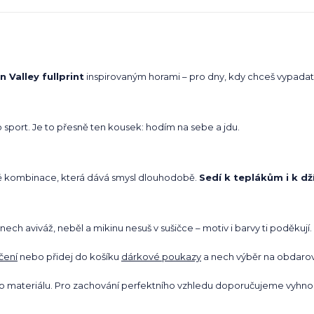
 Valley fullprint
inspirovaným horami – pro dny, kdy chceš vypadat d
port. Je to přesně ten kousek: hodím na sebe a jdu.
sně kombinace, která dává smysl dlouhodobě.
Sedí k teplákům i k dž
ch aviváž, neběl a mikinu nesuš v sušičce – motiv i barvy ti poděkují.
čení
nebo přidej do košíku
dárkové poukazy
a nech výběr na obdar
ho materiálu. Pro zachování perfektního vzhledu doporučujeme vyhnou