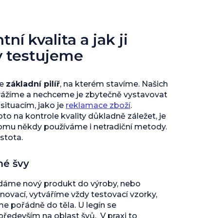
ní kvalita a jak ji
y testujeme
je
základní pilíř
, na kterém stavíme. Našich
vážíme a nechceme je zbytečně vystavovat
ituacím, jako je
reklamace zboží
.
to na kontrole kvality důkladně záležet, je
tomu někdy používáme i netradiční metody.
istota.
né švy
 dáme nový produkt do výroby, nebo
inovací, vytváříme vždy testovací vzorky,
 pořádně do těla. U legín se
edevším na oblast švů. V praxi to