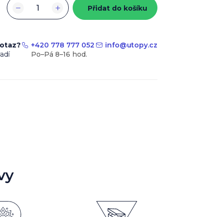
−
+
Přidat do košíku
dotaz?
+420 778 777 052
info
@
utopy.cz
adí
vy