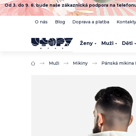
Přejít
Od 3. do 9. 8. bude naše zákaznická podpora na telefo
na
obsah
O nás
Blog
Doprava a platba
Kontakt
Ženy
Muži
Děti
Muži
Mikiny
Pánská mikina M
Domů