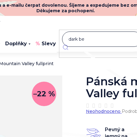
nu a e-mailu čerpat dovolenou. Šijeme a expedujeme bez o
Děkujeme za pochopení.
y
Doplňky
Slevy
Novinky
ountain Valley fullprint
Pánská 
Valley fu
–22 %
Průměrné
Neohodnoceno
Podrob
hodnocení
produktu
je
Pevný a
0,0
jemný na