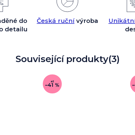
aděné do
Česká ruční
výroba
Unikátn
o detailu
de
Související produkty
(3)
až
–41 %