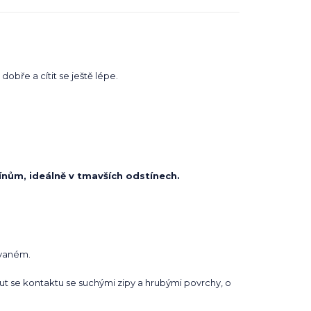
obře a cítit se ještě lépe.
ínům, ideálně v tmavších odstínech.
ovaném.
t se kontaktu se suchými zipy a hrubými povrchy, o