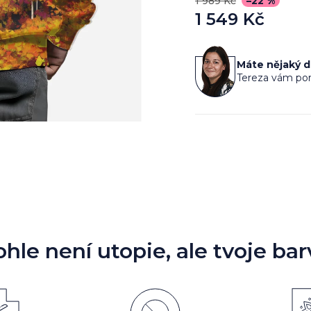
1 989 Kč
–22 %
1 549 Kč
Měrná
cena:
Máte nějaký 
Tereza vám por
ohle není utopie, ale tvoje bar