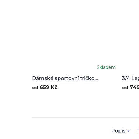
Skladem
Dámské sportovní tričko
3/4 Le
Mountain Valley
659 Kč
749
od
od
Popis