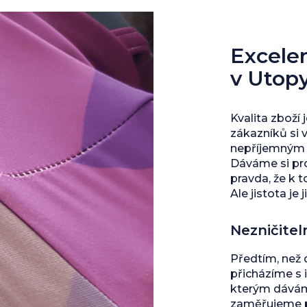
Excelent
v Utop
Kvalita zboží 
zákazníků si 
nepříjemným s
Dáváme si pro
pravda, že k 
Ale jistota je j
Nezničitel
Předtím, než
přicházíme s 
kterým dáváme
zaměřujeme př