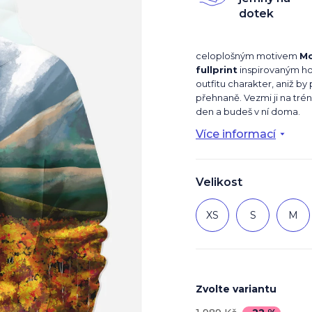
z
dotek
5
hvězdiček.
celoplošným motivem
Mo
fullprint
inspirovaným h
outfitu charakter, aniž by
přehnaně. Vezmi ji na tréni
den a budeš v ní doma.
Více informací
Velikost
XS
S
M
Zvolte variantu