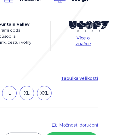
untain Valley
orami dodá
 působila
Více o
nk, cestu i volný
značce
Tabulka velikostí
L
XL
XXL
Možnosti doručení