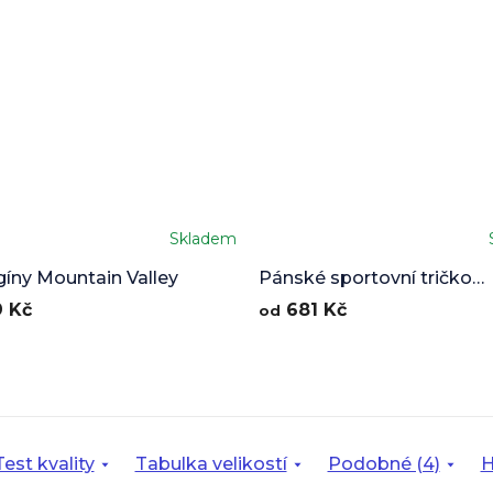
Skladem
gíny Mountain Valley
Pánské sportovní tričko
Mountain Valley
 Kč
681 Kč
od
Test kvality
Tabulka velikostí
Podobné (4)
H