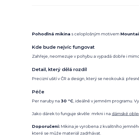
Pohodlná mikina
s celoplošným motivem
Mountain
Kde bude nejvíc fungovat
Zahřeje, neomezuje v pohybu a vypadá dobře i mimo s
Detail, který dělá rozdíl
Precizní ušití v ČR a design, který se neokouká: pře
Péče
Per naruby na
30 °C
, ideálně v jemném programu. Vyne
Jako dárek to funguje skvěle: mrkni i na
dámské oble
Doporučení:
Mikina je vyrobena z kvalitního jemné
které se může materiál zadrhávat.