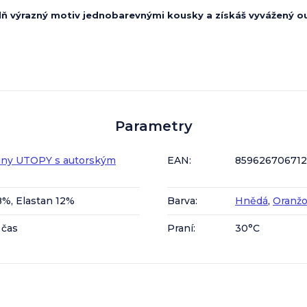
lň výrazný motiv jednobarevnými kousky a získáš vyvážený ou
Parametry
iny UTOPY s autorským
EAN
:
85962670671
8%, Elastan 12%
Barva
:
Hnědá
,
Oranž
 čas
Praní
:
30°C