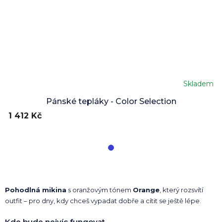
Skladem
Pánské tepláky - Color Selection
1 412 Kč
Pohodlná mikina
s oranžovým tónem
Orange
, který rozsvítí
outfit – pro dny, kdy chceš vypadat dobře a cítit se ještě lépe.
Kde bude nejvíc fungovat