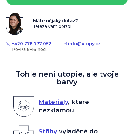
Máte nějaký dotaz?
Tereza vám poradí
+420 778 777 052
info
@
utopy.cz
Tohle není utopie, ale tvoje
barvy
Materiály
,
které
nezklamou
Střihy
vyladěné do