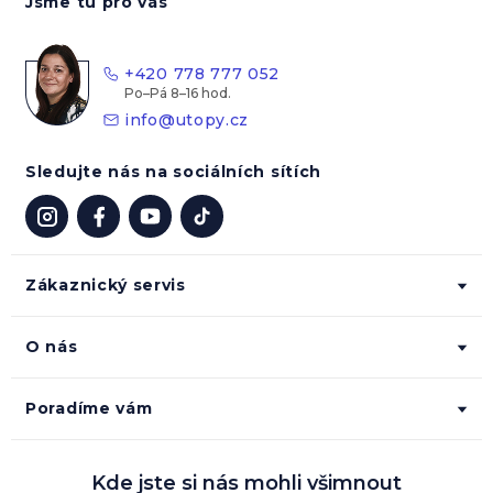
Jsme tu pro vás
p
a
t
+420 778 777 052
í
info
@
utopy.cz
Sledujte nás na sociálních sítích
Zákaznický servis
O nás
Poradíme vám
Kde jste si nás mohli všimnout