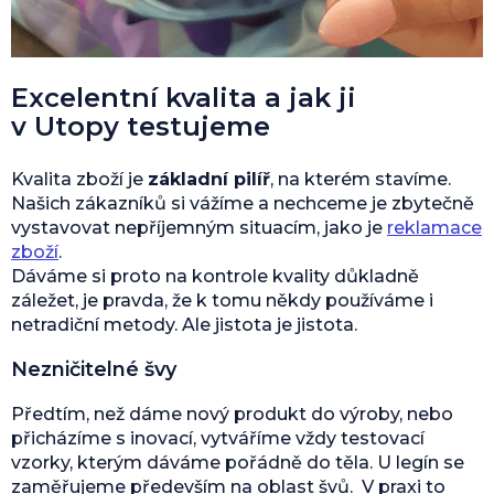
Excelentní kvalita a jak ji
v Utopy testujeme
Kvalita zboží je
základní pilíř
, na kterém stavíme.
Našich zákazníků si vážíme a nechceme je zbytečně
vystavovat nepříjemným situacím, jako je
reklamace
zboží
.
Dáváme si proto na kontrole kvality důkladně
záležet, je pravda, že k tomu někdy používáme i
netradiční metody. Ale jistota je jistota.
Nezničitelné švy
Předtím, než dáme nový produkt do výroby, nebo
přicházíme s inovací, vytváříme vždy testovací
vzorky, kterým dáváme pořádně do těla. U legín se
zaměřujeme především na oblast švů. V praxi to