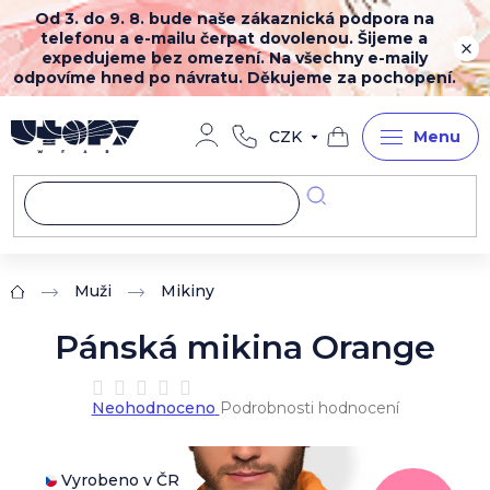
Přejít
Od 3. do 9. 8. bude naše zákaznická podpora na
na
telefonu a e-mailu čerpat dovolenou. Šijeme a
obsah
expedujeme bez omezení. Na všechny e-maily
odpovíme hned po návratu. Děkujeme za pochopení.
CZK
Nákupní
košík
Muži
Mikiny
Domů
Pánská mikina Orange
Průměrné
Neohodnoceno
Podrobnosti hodnocení
hodnocení
produktu
je
0,0
Vyrobeno v ČR