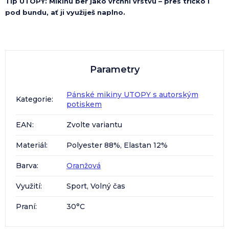
Tip UTOPY: Mikinu ber jako vrchní vrstvu – přes tričko i
pod bundu, ať ji využiješ naplno.
Parametry
Pánské mikiny UTOPY s autorským
Kategorie
:
potiskem
EAN
:
Zvolte variantu
Materiál
:
Polyester 88%, Elastan 12%
Barva
:
Oranžová
Využití
:
Sport, Volný čas
Praní
:
30°C