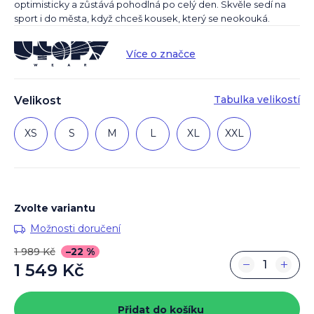
optimisticky a zůstává pohodlná po celý den. Skvěle sedí na
sport i do města, když chceš kousek, který se neokouká.
Více o značce
Tabulka velikostí
Velikost
XS
S
M
L
XL
XXL
Zvolte variantu
Možnosti doručení
1 989 Kč
–22 %
−
+
1 549 Kč
Měrná
cena:
Přidat do košíku