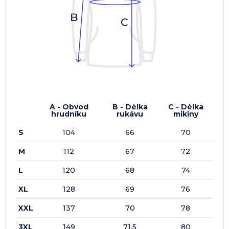
A - Obvod
B - Délka
C - Délka
hrudníku
rukávu
mikiny
S
104
66
70
M
112
67
72
L
120
68
74
XL
128
69
76
XXL
137
70
78
3XL
149
71,5
80