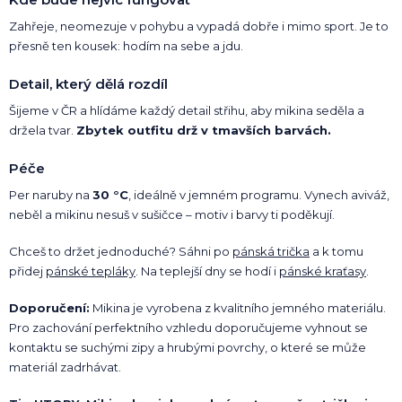
Zahřeje, neomezuje v pohybu a vypadá dobře i mimo sport. Je to
přesně ten kousek: hodím na sebe a jdu.
Detail, který dělá rozdíl
Šijeme v ČR a hlídáme každý detail střihu, aby mikina seděla a
držela tvar.
Zbytek outfitu drž v tmavších barvách.
Péče
Per naruby na
30 °C
, ideálně v jemném programu. Vynech aviváž,
neběl a mikinu nesuš v sušičce – motiv i barvy ti poděkují.
Chceš to držet jednoduché? Sáhni po
pánská trička
a k tomu
přidej
pánské tepláky
. Na teplejší dny se hodí i
pánské kraťasy
.
Doporučení:
Mikina je vyrobena z kvalitního jemného materiálu.
Pro zachování perfektního vzhledu doporučujeme vyhnout se
kontaktu se suchými zipy a hrubými povrchy, o které se může
materiál zadrhávat.