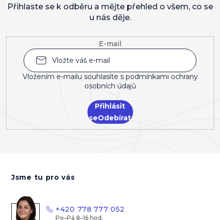
Přihlaste se k odběru a mějte přehled o všem, co se
u nás děje.
E-mail
Vložením e-mailu souhlasíte s
podmínkami ochrany
osobních údajů
Přihlásit
se
Z
á
Jsme tu pro vás
p
a
t
+420 778 777 052
í