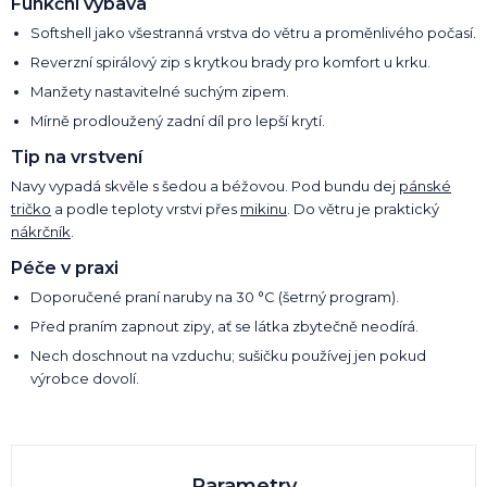
Funkční výbava
Softshell jako všestranná vrstva do větru a proměnlivého počasí.
Reverzní spirálový zip s krytkou brady pro komfort u krku.
Manžety nastavitelné suchým zipem.
Mírně prodloužený zadní díl pro lepší krytí.
Tip na vrstvení
Navy vypadá skvěle s šedou a béžovou. Pod bundu dej
pánské
tričko
a podle teploty vrstvi přes
mikinu
. Do větru je praktický
nákrčník
.
Péče v praxi
Doporučené praní naruby na 30 °C (šetrný program).
Před praním zapnout zipy, ať se látka zbytečně neodírá.
Nech doschnout na vzduchu; sušičku používej jen pokud
výrobce dovolí.
Parametry