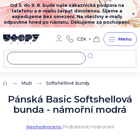
Přejít
Od 3. do 9. 8. bude naše zákaznická podpora na
na
telefonu a e-mailu čerpat dovolenou. Šijeme a
obsah
expedujeme bez omezení. Na všechny e-maily
odpovíme hned po návratu. Děkujeme za pochopení.
CZK
Nákupní
košík
Muži
Softshellové bundy
Domů
Pánská Basic Softshellová
bunda - námořní modrá
Průměrné
Neohodnoceno
Podrobnosti hodnocení
hodnocení
produktu