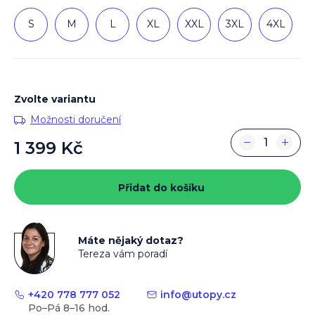
S
M
L
XL
XXL
3XL
4XL
Zvolte variantu
Možnosti doručení
−
+
1 399 Kč
Měrná
cena:
Přidat do košíku
Máte nějaký dotaz?
Tereza vám poradí
+420 778 777 052
info
@
utopy.cz