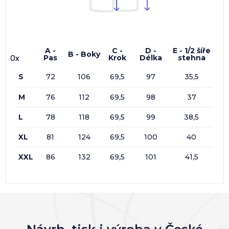
A -
C -
D -
E - 1/2 šíře
B - Boky
Pas
Krok
Délka
stehna
0x
0x
0x
0x
S
72
106
69,5
97
35,5
M
76
112
69,5
98
37
L
78
118
69,5
99
38,5
XL
81
124
69,5
100
40
XXL
86
132
69,5
101
41,5