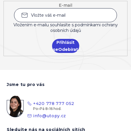
E-mail
Vložením e-mailu souhlasíte s
podmínkami ochrany
osobních údajů
Přihlásit
se
Z
á
Jsme tu pro vás
p
a
t
+420 778 777 052
í
info
@
utopy.cz
Sledujte nás na sociálních sítích