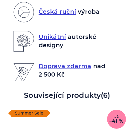
Česká ruční
výroba
Unikátní
autorské
designy
Doprava zdarma
nad
2 500 Kč
Související produkty
(6)
Summer Sale
až
–41 %