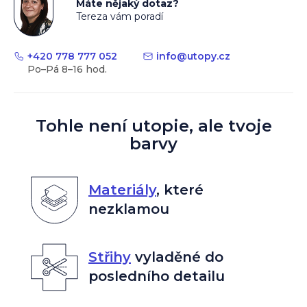
Máte nějaký dotaz?
Tereza vám poradí
+420 778 777 052
info
@
utopy.cz
Tohle není utopie, ale tvoje
barvy
Materiály
,
které
nezklamou
Střihy
vyladěné do
posledního detailu