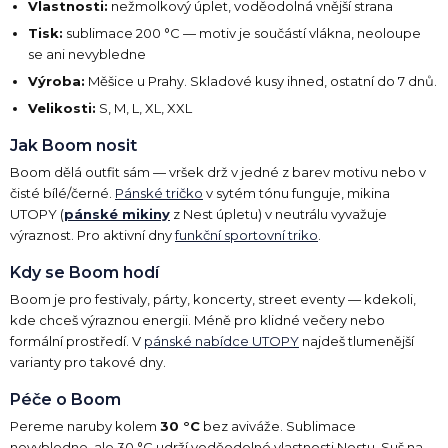
Vlastnosti:
nežmolkový úplet, voděodolná vnější strana
Tisk:
sublimace 200 °C — motiv je součástí vlákna, neoloupe
se ani nevybledne
Výroba:
Měšice u Prahy. Skladové kusy ihned, ostatní do 7 dnů.
Velikosti:
S, M, L, XL, XXL
Jak Boom nosit
Boom dělá outfit sám — vršek drž v jedné z barev motivu nebo v
čisté bílé/černé.
Pánské tričko
v sytém tónu funguje, mikina
UTOPY (
pánské mikiny
z Nest úpletu) v neutrálu vyvažuje
výraznost. Pro aktivní dny
funkční sportovní triko
.
Kdy se Boom hodí
Boom je pro festivaly, párty, koncerty, street eventy — kdekoli,
kde chceš výraznou energii. Méně pro klidné večery nebo
formální prostředí. V
pánské nabídce UTOPY
najdeš tlumenější
varianty pro takové dny.
Péče o Boom
Pereme naruby kolem
30 °C
bez aviváže. Sublimace
nevybledne, ale 30 °C udrží voděodolné vlastnosti Nestu. Suš na