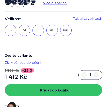
Více o značce
Tabulka velikostí
Velikost
S
M
L
XL
XXL
Zvolte variantu
Možnosti doručení
1 899 Kč
–25 %
−
+
1 412 Kč
Měrná
cena:
Přidat do košíku