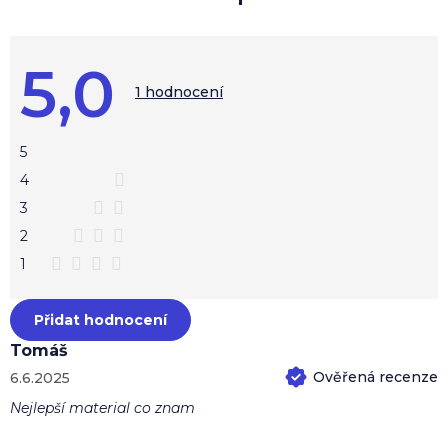
i
s
h
o
5,0
d
Průměrné
hodnocení
1 hodnocení
n
produktu
o
je
c
5,0
z
e
5
5
n
hvězdiček.
4
í
3
2
1
Přidat hodnocení
Tomáš
6.6.2025
Hodnocení produktu je 5 z 5 hvězdiček.
Nejlepší material co znam