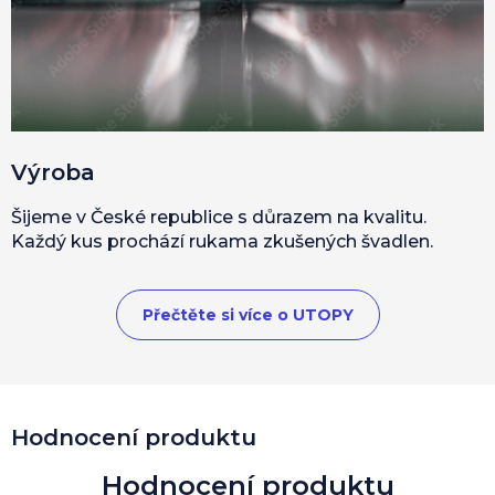
Výroba
Šijeme v České republice s důrazem na kvalitu.
Každý kus prochází rukama zkušených švadlen.
Přečtěte si více o UTOPY
V
Hodnocení produktu
ý
p