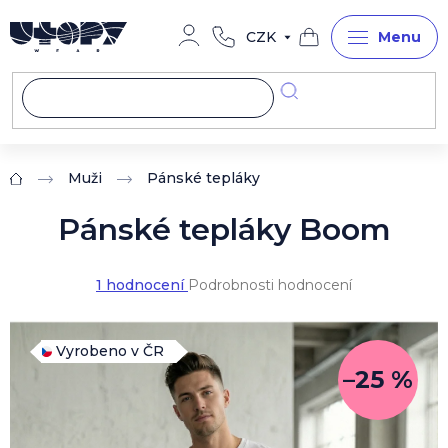
Přejít
na
CZK
obsah
Nákupní
košík
Muži
Pánské tepláky
Domů
Pánské tepláky Boom
Průměrné
1 hodnocení
Podrobnosti hodnocení
hodnocení
produktu
je
5,0
Vyrobeno v ČR
z
–25 %
5
hvězdiček.