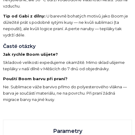
vzduchu.
Tip od Gabi z dílny:
U barevně bohatých motivů jako Boom je
důležité prát s podobně sytými kusy — ne kvůli sublimaci (ta
nepouští), ale kvůli logice praní. A perte naruby — tepláky tak
vydrží déle.
Časté otázky
Jak rychle Boom ušijete?
Skladové velikosti expedujeme okamžitě. Mimo sklad ušijeme
tepláky v naší dílně v Měšicích do 7 dnů od objednávky.
Pouští Boom barvu při praní?
Ne. Sublimace váže barvivo přímo do polyesterového vlákna —
barva je součástí materiálu, ne na povrchu. Při praní žádná
migrace barvy na jiné kusy.
Parametry