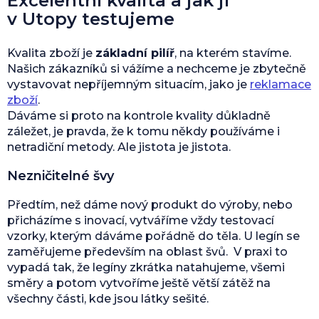
Excelentní kvalita a jak ji
v Utopy testujeme
Kvalita zboží je
základní pilíř
, na kterém stavíme.
Našich zákazníků si vážíme a nechceme je zbytečně
vystavovat nepříjemným situacím, jako je
reklamace
zboží
.
Dáváme si proto na kontrole kvality důkladně
záležet, je pravda, že k tomu někdy používáme i
netradiční metody. Ale jistota je jistota.
Nezničitelné švy
Předtím, než dáme nový produkt do výroby, nebo
přicházíme s inovací, vytváříme vždy testovací
vzorky, kterým dáváme pořádně do těla. U legín se
zaměřujeme především na oblast švů. V praxi to
vypadá tak, že legíny zkrátka natahujeme, všemi
směry a potom vytvoříme ještě větší zátěž na
všechny části, kde jsou látky sešité.