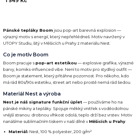
1 549 Kč
Pánské tepláky Boom
jsou pop-art barevná explosion —
výrazný motiv s energií, který nepřehlédneš. Motiv navržený v
UTOPY Studiu, šitý v Měšicích u Prahy z materiálu Nest.
Co je motiv Boom
Boom pracuje s
pop-art estetikou
— explosive grafika, výrazné
barvy, komiks-influenced vibe. Není to motiv pro stydlivý outfit —
Boom je statement, který přitáhne pozornost. Pro někoho, kdo
má rád 80s/90s estetiku, street art nebo prostě nemá rád šedou.
Materiál Nest a výroba
Nest je náš signature funkční úplet
— používáme ho na
pánské mikiny a tepláky. Spojuje měkký vnitřek s voděodolnou
vnější stranou: drobnou vlhkost odolá, teplo drží bez vrstev. Motiv
nanášíme sublimačním tiskem v naší dílně v
Měšicích u Prahy
.
Materiál:
Nest, 100 % polyester, 200 g/m²