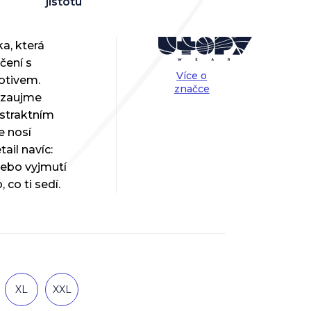
jistotu
a, která
ičení s
Více o
otivem.
značce
zaujme
straktním
e nosí
ail navíc:
nebo vyjmutí
co ti sedí.
XL
XXL