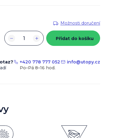
Možnosti doručení
−
+
Přidat do košíku
dotaz?
+420 778 777 052
info
@
utopy.cz
adí
vy