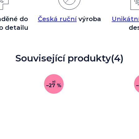
aděné do
Česká ruční
výroba
Unikátn
o detailu
de
Související produkty
(4)
až
–27 %