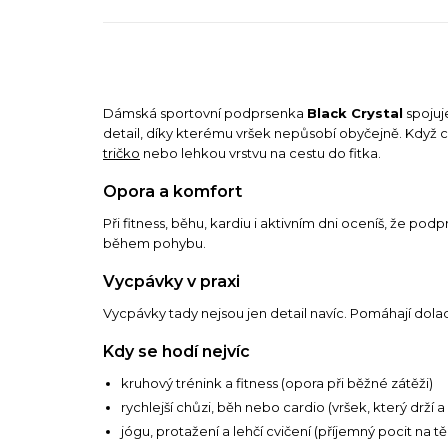
Dámská sportovní podprsenka
Black Crystal
spojuj
detail, díky kterému vršek nepůsobí obyčejně. Když c
tričko
nebo lehkou vrstvu na cestu do fitka.
Opora a komfort
Při fitness, běhu, kardiu i aktivním dni oceníš, že p
během pohybu.
Vycpávky v praxi
Vycpávky tady nejsou jen detail navíc. Pomáhají doladi
Kdy se hodí nejvíc
kruhový trénink a fitness (opora při běžné zátěži)
rychlejší chůzi, běh nebo cardio (vršek, který drží
jógu, protažení a lehčí cvičení (příjemný pocit na tě