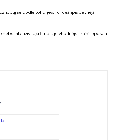
zhoduj se podle toho, jestli chceš spíš pevnější
 nebo intenzivnější fitness je vhodnější jistější opora a
61
dá