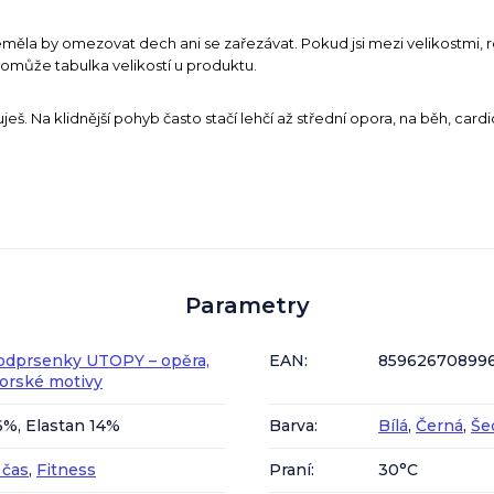
měla by omezovat dech ani se zařezávat. Pokud jsi mezi velikostmi, ro
pomůže tabulka velikostí u produktu.
uješ. Na klidnější pohyb často stačí lehčí až střední opora, na běh, cardio
Parametry
odprsenky UTOPY – opěra,
EAN
:
85962670899
torské motivy
6%, Elastan 14%
Barva
:
Bílá
,
Černá
,
Še
 čas
,
Fitness
Praní
:
30°C