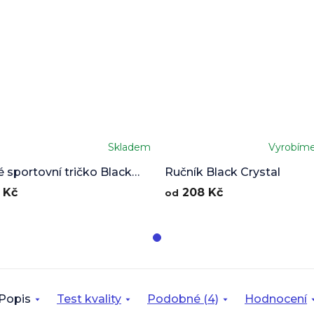
Skladem
Vyrobím
 sportovní tričko Black
Ručník Black Crystal
l
 Kč
208 Kč
od
Popis
Test kvality
Podobné (4)
Hodnocení