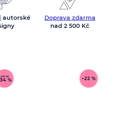
í
autorské
Doprava zdarma
signy
nad 2 500 Kč
od
až
–22 %
–34 %