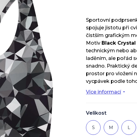
Sportovní podprsenk
spojuje jistotu při cv
čistším grafickým m
Motiv
Black Crystal
technickým nebo ab
laděním, ale pořád s
snadno. Praktický det
prostor pro vložení 
vycpávek podle toho, 
Více informací
Velikost
S
M
L