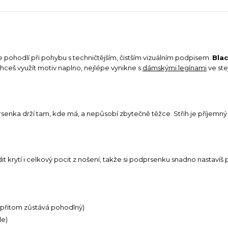
e pohodlí při pohybu s techničtějším, čistším vizuálním podpisem.
Blac
hceš využít motiv naplno, nejlépe vynikne s
dámskými legínami
ve ste
odprsenka drží tam, kde má, a nepůsobí zbytečně těžce. Střih je příjem
t krytí i celkový pocit z nošení, takže si podprsenku snadno nastavíš p
 a přitom zůstává pohodlný)
le)