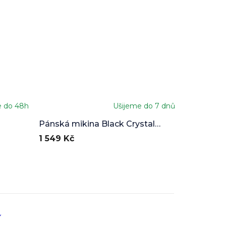
e do 48h
Ušijeme do 7 dnů
Pánská mikina Black Crystal
fullprint
1 549 Kč