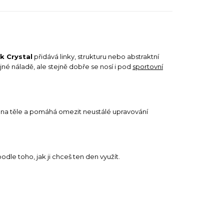
k Crystal
přidává linky, strukturu nebo abstraktní
jné náladě, ale stejně dobře se nosí i pod
sportovní
ný na těle a pomáhá omezit neustálé upravování
odle toho, jak ji chceš ten den využít.