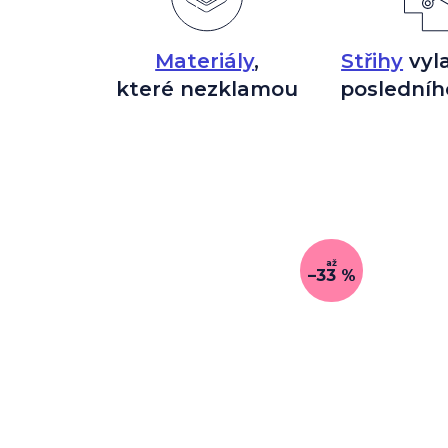
Materiály
,
Střihy
vyl
které nezklamou
posledníh
až
–33 %