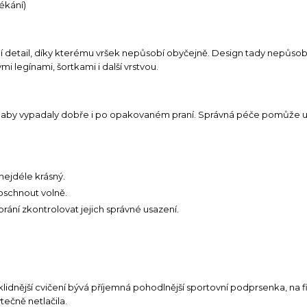
lékání)
tní detail, díky kterému vršek nepůsobí obyčejně. Design tady nepůso
 legínami, šortkami i další vrstvou.
, aby vypadaly dobře i po opakovaném praní. Správná péče pomůže 
nejdéle krásný.
oschnout volně.
ní zkontrolovat jejich správné usazení.
idnější cvičení bývá příjemná pohodlnější sportovní podprsenka, na fitn
tečně netlačila.