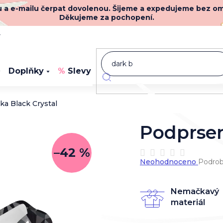
nu a e-mailu čerpat dovolenou. Šijeme a expedujeme bez o
Děkujeme za pochopení.
y
Doplňky
Slevy
Novinky
a Black Crystal
Podprsen
–42 %
Průměrné
Neohodnoceno
Podrob
hodnocení
produktu
je
Nemačkavý
0,0
materiál
z
5
hvězdiček.