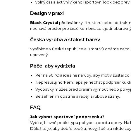
volný čas a aktivní víkend (sportovní look bez přev
Design v praxi
Black Crystal
přidává linky, strukturu nebo abstrak
nechává prostor pro čisté kombinace s jednobarevnými
Česká výroba a stálost barev
Vyrábíme v České republice a u motivů dbáme na to
upravený.
Péče, aby vydržela
Per na 30 °C a ideálně naruby, aby motiv zůstal co 
Nepřesušuj horkem; lepší je nechat podprsenku d
Vycpávky můžeš před praním vyjmout nebo po vyprá
Se žehlením opatrně a raději z rubové strany.
FAQ
Jak vybrat sportovní podprsenku?
Vybírej hlavně podle typu pohybu a pocitu opory. Na kl
Důležité je, aby dobře seděla, nevyjížděla a nikde zby