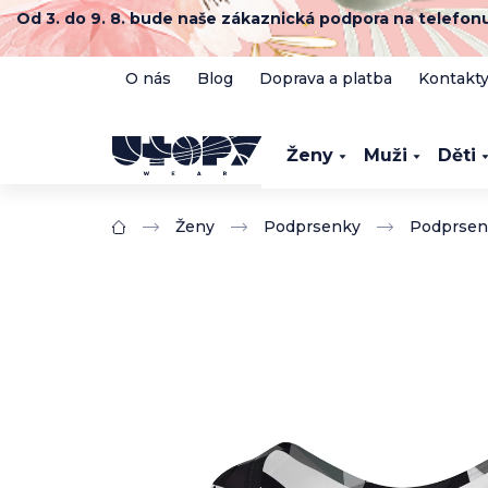
Přejít
Od 3. do 9. 8. bude naše zákaznická podpora na telefo
na
obsah
O nás
Blog
Doprava a platba
Kontakt
Ženy
Muži
Děti
Ženy
Podprsenky
Podprsenk
Domů