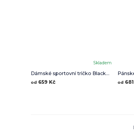
Skladem
Dámské sportovní tričko Black
Pánské
Crystal
Crysta
659 Kč
681
od
od