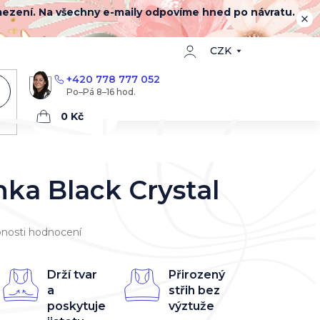
mezení. Na všechny e-maily odpovíme hned po návratu.
CZK
+420 778 777 052
Nákupní
košík
ka Black Crystal
nosti hodnocení
Drží tvar
Přirozený
a
střih bez
poskytuje
výztuže