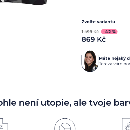
Zvolte variantu
1 499 Kč
–42 %
869 Kč
Měrná
cena:
Máte nějaký 
Tereza vám por
ohle není utopie, ale tvoje bar