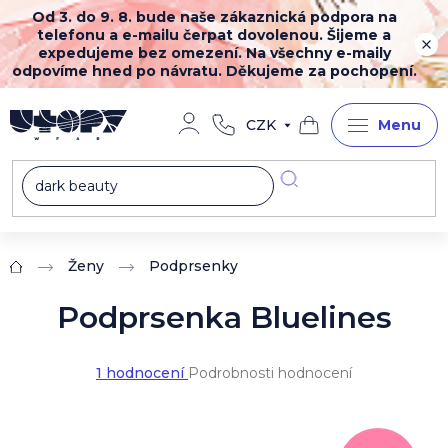
Přejít
Od 3. do 9. 8. bude naše zákaznická podpora na
na
telefonu a e-mailu čerpat dovolenou. Šijeme a
obsah
expedujeme bez omezení. Na všechny e-maily
odpovíme hned po návratu. Děkujeme za pochopení.
CZK
Nákupní
košík
Ženy
Podprsenky
Domů
Podprsenka Bluelines
Průměrné
1 hodnocení
Podrobnosti hodnocení
hodnocení
produktu
je
5,0