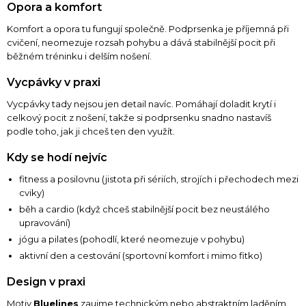
Opora a komfort
Komfort a opora tu fungují společně. Podprsenka je příjemná při
cvičení, neomezuje rozsah pohybu a dává stabilnější pocit při
běžném tréninku i delším nošení.
Vycpávky v praxi
Vycpávky tady nejsou jen detail navíc. Pomáhají doladit krytí i
celkový pocit z nošení, takže si podprsenku snadno nastavíš
podle toho, jak ji chceš ten den využít.
Kdy se hodí nejvíc
fitness a posilovnu (jistota při sériích, strojích i přechodech mezi
cviky)
běh a cardio (když chceš stabilnější pocit bez neustálého
upravování)
jógu a pilates (pohodlí, které neomezuje v pohybu)
aktivní den a cestování (sportovní komfort i mimo fitko)
Design v praxi
Motiv
Bluelines
zaujme technickým nebo abstraktním laděním,