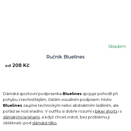
Skladem
Ručník Bluelines
208 Kč
od
Dámská sportovní podprsenka
Bluelines
spojuje pohodlí při
pohybu s techničtějším, čistším vizuálním podpisem. Motiv
Bluelines
zaujme technickým nebo abstraktním laděním, ale
pořád se nosí snadno. V outfitu si dobře rozumí s
biker shorts
i s
dámskými legínami
, a když chceš vrstvit, bez problému ji
oblékneš i pod
dámské tílko
.