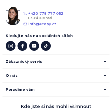
a
t
+420 778 777 052
í
info
@
utopy.cz
Sledujte nás na sociálních sítích
Zákaznický servis
O nás
Poradíme vám
Kde jste si nás mohli všimnout