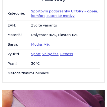
Sportovní podprsenky UTOPY – opěra,
Kategorie
:
komfort, autorské motivy
EAN
:
Zvolte variantu
Materiál
:
Polyester 86%, Elastan 14%
Barva
:
Modrá
,
Mix
Využití
:
Sport
,
Volný čas
,
Fitness
Praní
:
30°C
Metoda tisku
:
Sublimace