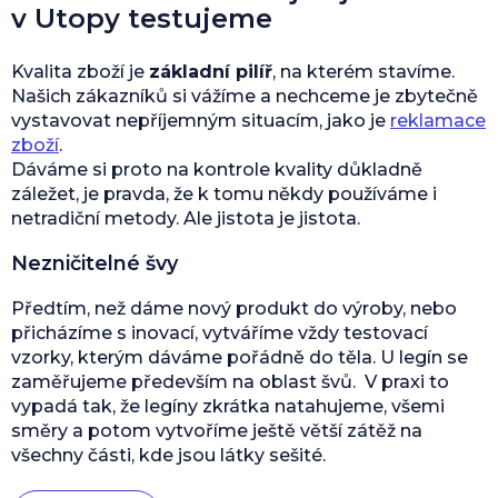
v Utopy testujeme
Kvalita zboží je
základní pilíř
, na kterém stavíme.
Našich zákazníků si vážíme a nechceme je zbytečně
vystavovat nepříjemným situacím, jako je
reklamace
zboží
.
Dáváme si proto na kontrole kvality důkladně
záležet, je pravda, že k tomu někdy používáme i
netradiční metody. Ale jistota je jistota.
Nezničitelné švy
Předtím, než dáme nový produkt do výroby, nebo
přicházíme s inovací, vytváříme vždy testovací
vzorky, kterým dáváme pořádně do těla. U legín se
zaměřujeme především na oblast švů. V praxi to
vypadá tak, že legíny zkrátka natahujeme, všemi
směry a potom vytvoříme ještě větší zátěž na
všechny části, kde jsou látky sešité.