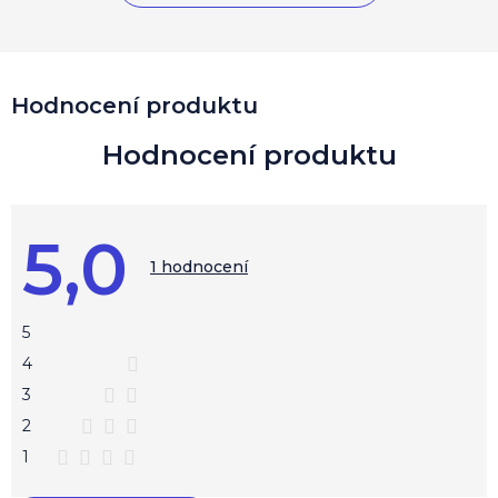
V
Hodnocení produktu
ý
p
i
s
h
o
5,0
d
Průměrné
hodnocení
1 hodnocení
n
produktu
o
je
c
5,0
z
e
5
5
n
hvězdiček.
4
í
3
2
1