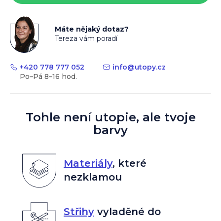
Máte nějaký dotaz?
Tereza vám poradí
+420 778 777 052
info
@
utopy.cz
Tohle není utopie, ale tvoje
barvy
Materiály
,
které
nezklamou
Střihy
vyladěné do