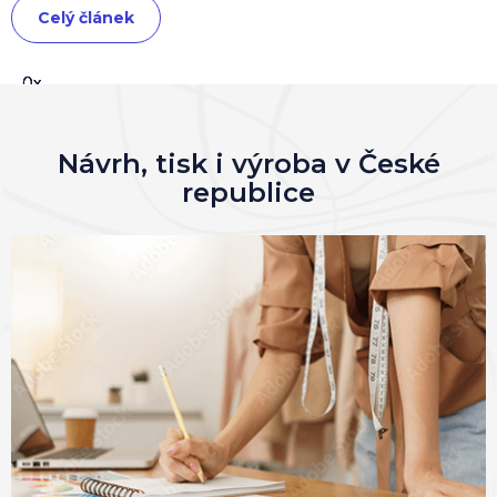
Celý článek
0x
0x
0x
0x
Návrh, tisk i výroba v České
republice