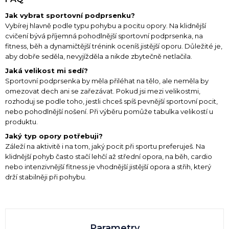
Jak vybrat sportovní podprsenku?
Vybírej hlavně podle typu pohybu a pocitu opory. Na klidnější
cvičení bývá příjemná pohodlnější sportovní podprsenka, na
fitness, běh a dynamičtější trénink oceníš jistější oporu. Důležité je,
aby dobře seděla, nevyjížděla a nikde zbytečně netlačila.
Jaká velikost mi sedí?
Sportovní podprsenka by měla přiléhat na tělo, ale neměla by
omezovat dech ani se zařezávat. Pokud jsi mezi velikostmi,
rozhoduj se podle toho, jestli chceš spíš pevnější sportovní pocit,
nebo pohodlnější nošení. Při výběru pomůže tabulka velikostí u
produktu.
Jaký typ opory potřebuji?
Záleží na aktivitě i na tom, jaký pocit při sportu preferuješ. Na
klidnější pohyb často stačí lehčí až střední opora, na běh, cardio
nebo intenzivnější fitness je vhodnější jistější opora a střih, který
drží stabilněji při pohybu.
Parametry