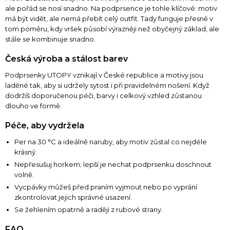
ale pořád se nosí snadno. Na podprsence je tohle klíčové: motiv
má být vidět, ale nemá přebít celý outfit. Tady funguje přesně v
tom poměru, kdy vršek působí výrazněji než obyčejný základ, ale
stále se kombinuje snadno.
Česká výroba a stálost barev
Podprsenky UTOPY vznikají v České republice a motivy jsou
laděné tak, aby si udržely sytost i při pravidelném nošení. Když
dodržíš doporučenou péči, barvy i celkový vzhled zůstanou
dlouho ve formě.
Péče, aby vydržela
Per na 30 °C a ideálně naruby, aby motiv zůstal co nejdéle
krásný.
Nepřesušuj horkem; lepší je nechat podprsenku doschnout
volně.
Vycpávky můžeš před praním vyjmout nebo po vyprání
zkontrolovat jejich správné usazení.
Se žehlením opatrně a raději z rubové strany.
FAQ