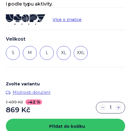
i podle typu aktivity.
Více o značce
Velikost
S
M
L
XL
XXL
Zvolte variantu
Možnosti doručení
1 499 Kč
–42 %
−
+
869 Kč
Měrná
cena:
Přidat do košíku