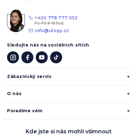
a
t
+420 778 777 052
í
info
@
utopy.cz
Sledujte nás na sociálních sítích
Zákaznický servis
O nás
Poradíme vám
Kde jste si nás mohli všimnout