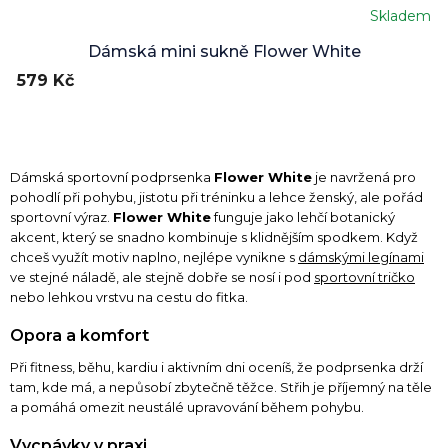
Skladem
Průměrné
hodnocení
Dámská mini sukně Flower White
produktu
579 Kč
je
5,0
z
5
hvězdiček.
Dámská sportovní podprsenka
Flower White
je navržená pro
pohodlí při pohybu, jistotu při tréninku a lehce ženský, ale pořád
sportovní výraz.
Flower White
funguje jako lehčí botanický
akcent, který se snadno kombinuje s klidnějším spodkem. Když
chceš využít motiv naplno, nejlépe vynikne s
dámskými legínami
ve stejné náladě, ale stejně dobře se nosí i pod
sportovní tričko
nebo lehkou vrstvu na cestu do fitka.
Opora a komfort
Při fitness, běhu, kardiu i aktivním dni oceníš, že podprsenka drží
tam, kde má, a nepůsobí zbytečně těžce. Střih je příjemný na těle
a pomáhá omezit neustálé upravování během pohybu.
Vycpávky v praxi