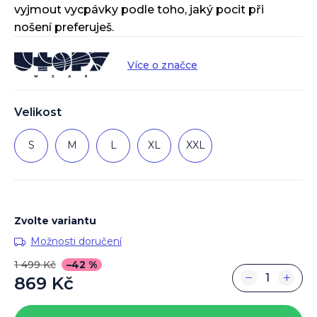
vyjmout vycpávky podle toho, jaký pocit při
nošení preferuješ.
Více o značce
Velikost
S
M
L
XL
XXL
Zvolte variantu
Možnosti doručení
1 499 Kč
–42 %
−
+
869 Kč
Měrná
cena: