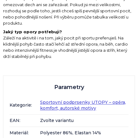
omezovat dech ani se zařezávat. Pokud jsi mezi velikostmi,
rozhoduj se podle toho, jestli chceš spíš pevnější sportovní pocit,
nebo pohodlnější nošení. Při výběru pomůže tabulka velikostí u
produktu.
Jaký typ opory potřebuji?
Záleží na aktivitě i na tom, jaký pocit při sportu preferuješ. Na
klidnější pohyb často stačí lehčí až střední opora, na běh, cardio
nebo intenzivnější fitness je vhodnější jistější opora a střih, který
drží stabilněji při pohybu.
Parametry
Sportovní podprsenky UTOPY – opěra,
Kategorie
:
komfort, autorské motivy
EAN
:
Zvolte variantu
Materiál
:
Polyester 86%, Elastan 14%