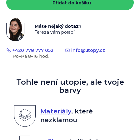
Přidat do košíku
Máte nějaký dotaz?
Tereza vám poradí
+420 778 777 052
info
@
utopy.cz
Tohle není utopie, ale tvoje
barvy
Materiály
,
které
nezklamou