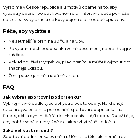
Vyrábíme v České republice a u motivů dbáme na to, aby
vypadaly dobře i po opakovaném praní. Správná péče pomůže
udržet barvy výrazné a celkový dojem dlouhodobě upravený.
Péče, aby vydržela
Nejšetrnější je praní na 30 °C a naruby.
Po vyprání nech podprsenku volně doschnout, nepřehřívej ji v
sušičce.
Pokud používáš vycpávky, před praním je můžeš vyjmout pro
snadnější údržbu.
Žehli pouze jemně a ideálně z rubu.
FAQ
Jak vybrat sportovní podprsenku?
Vybírej hlavně podle typu pohybu a pocitu opory. Na klidnější
cvičení bývá příjemná pohodlnější sportovní podprsenka, na
fitness, běh a dynamičtější trénink oceníš jistější oporu. Důležité je,
aby dobře seděla, nevyjížděla a nikde zbytečně netlačila.
Jaká velikost mi sedí?
Sportovní podprsenka by měla přiléhat na tělo, ale neměla by