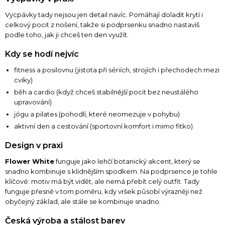
Vycpávky tady nejsou jen detail navíc. Pomáhají doladit krytí i
celkový pocit z nošení, takže si podprsenku snadno nastavíš
podle toho, jak ji chceš ten den využít.
Kdy se hodí nejvíc
fitness a posilovnu (jistota při sériích, strojích i přechodech mezi
cviky)
běh a cardio (když chceš stabilnější pocit bez neustálého
upravování)
jógu a pilates (pohodlí, které neomezuje v pohybu)
aktivní den a cestování (sportovní komfort i mimo fitko)
Design v praxi
Flower White
funguje jako lehčí botanický akcent, který se
snadno kombinuje s klidnějším spodkem. Na podprsence je tohle
klíčové: motiv má být vidět, ale nemá přebít celý outfit. Tady
funguje přesně v tom poměru, kdy vršek působí výrazněji než
obyčejný základ, ale stále se kombinuje snadno.
Česká výroba a stálost barev