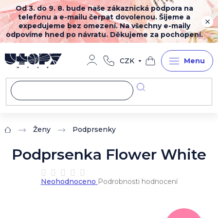
Přejít
Od 3. do 9. 8. bude naše zákaznická podpora na
na
telefonu a e-mailu čerpat dovolenou. Šijeme a
obsah
expedujeme bez omezení. Na všechny e-maily
odpovíme hned po návratu. Děkujeme za pochopení.
CZK
Nákupní
košík
Ženy
Podprsenky
Domů
Podprsenka Flower White
Průměrné
Neohodnoceno
Podrobnosti hodnocení
hodnocení
produktu
je
0,0