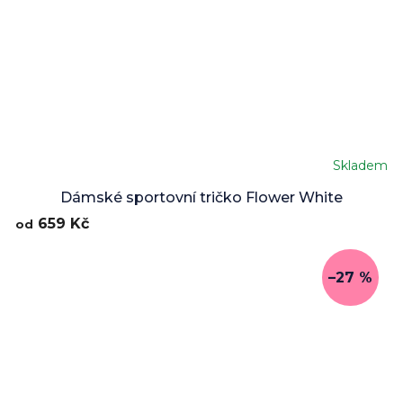
Skladem
Průměrné
hodnocení
Dámské sportovní tričko Flower White
produktu
659 Kč
od
je
5,0
z
–27 %
5
hvězdiček.