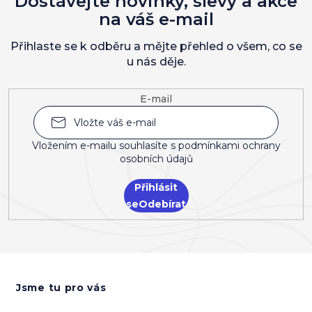
Dostávejte novinky, slevy a akce
na váš e-mail
Přihlaste se k odběru a mějte přehled o všem, co se
u nás děje.
E-mail
Vložením e-mailu souhlasíte s
podmínkami ochrany
osobních údajů
Přihlásit
se
Z
á
Jsme tu pro vás
p
a