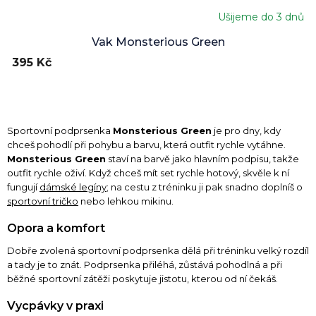
Ušijeme do 3 dnů
Vak Monsterious Green
395 Kč
Sportovní podprsenka
Monsterious Green
je pro dny, kdy
chceš pohodlí při pohybu a barvu, která outfit rychle vytáhne.
Monsterious Green
staví na barvě jako hlavním podpisu, takže
outfit rychle oživí. Když chceš mít set rychle hotový, skvěle k ní
fungují
dámské legíny
; na cestu z tréninku ji pak snadno doplníš o
sportovní tričko
nebo lehkou mikinu.
Opora a komfort
Dobře zvolená sportovní podprsenka dělá při tréninku velký rozdíl
a tady je to znát. Podprsenka přiléhá, zůstává pohodlná a při
běžné sportovní zátěži poskytuje jistotu, kterou od ní čekáš.
Vycpávky v praxi