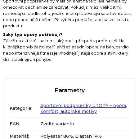
Sportovní podprsenka by měla přiléhat na tělo, ale neměla by
omezovat dech ani se zařezávat. Pokud jsi mezi velikostmi,
rozhoduj se podle toho, jestli chceš spíš pevnější sportovní pocit,
nebo pohodlnější nošení. Při výběru pomůže tabulka velikostí u
produktu.
Jaký typ opory potřebuji?
Záleží na aktivitě i na tom, jaký pocit při sportu preferuješ. Na
klidnější pohyb často stačí lehčí až střední opora, na běh, cardio
nebo intenzivnější fitness je vhodnější jistější opora a střih, který
drží stabilněji při pohybu.
Parametry
Sportovní podprsenky UTOPY – opěra,
Kategorie
:
komfort, autorské motivy
EAN
:
Zvolte variantu
Materiál
:
Polyester 86%, Elastan 14%