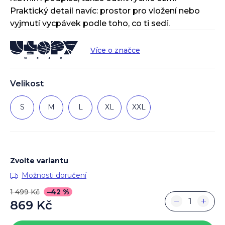
Praktický detail navíc: prostor pro vložení nebo
vyjmutí vycpávek podle toho, co ti sedí.
Více o značce
Velikost
S
M
L
XL
XXL
Zvolte variantu
Možnosti doručení
1 499 Kč
–42 %
−
+
869 Kč
Měrná
cena: