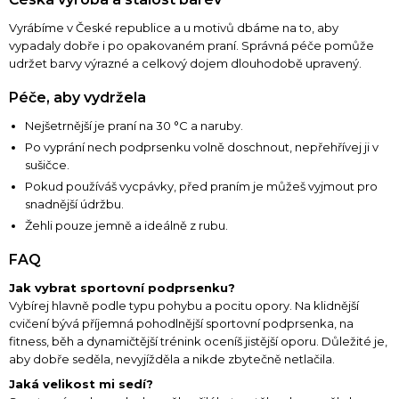
Vyrábíme v České republice a u motivů dbáme na to, aby
vypadaly dobře i po opakovaném praní. Správná péče pomůže
udržet barvy výrazné a celkový dojem dlouhodobě upravený.
Péče, aby vydržela
Nejšetrnější je praní na 30 °C a naruby.
Po vyprání nech podprsenku volně doschnout, nepřehřívej ji v
sušičce.
Pokud používáš vycpávky, před praním je můžeš vyjmout pro
snadnější údržbu.
Žehli pouze jemně a ideálně z rubu.
FAQ
Jak vybrat sportovní podprsenku?
Vybírej hlavně podle typu pohybu a pocitu opory. Na klidnější
cvičení bývá příjemná pohodlnější sportovní podprsenka, na
fitness, běh a dynamičtější trénink oceníš jistější oporu. Důležité je,
aby dobře seděla, nevyjížděla a nikde zbytečně netlačila.
Jaká velikost mi sedí?