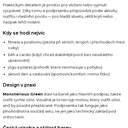
Praktickým detailem je prostor pro vložení nebo vyjmutí
vycpávek. Díky tomu si podprsenku přizpůsobíš podle aktivity,
outfitu i vlastního pocitu — pro hladší siluetu, větší krytí nebo
naopak lehčí nošení.
Kdy se hodí nejvíc
fitness a posilovnu (jistota při sériích, strojích i přechodech mezi
cviky)
běh a cardio (když chceš stabilnější pocit bez neustálého
upravování)
jógu a pilates (pohodlí, které neomezuje v pohybu)
aktivní den a cestování (sportovní komfort i mimo fitko)
Design v praxi
Monsterious Green
staví na barvě jako hlavním podpisu, takže
outfit rychle oživí. Vizuálně je to ten typ motivu, který outfit oživí,
aniž by působil přeplácaně. Podprsenka tak funguje jako
plnohodnotná součást setu, ne jen jako technický základ pod
vrstvu navíc.
Česká výroba a stálost barev