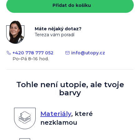
Přidat do košíku
Máte nějaký dotaz?
Tereza vám poradí
+420 778 777 052
info
@
utopy.cz
Tohle není utopie, ale tvoje
barvy
Materiály
,
které
nezklamou