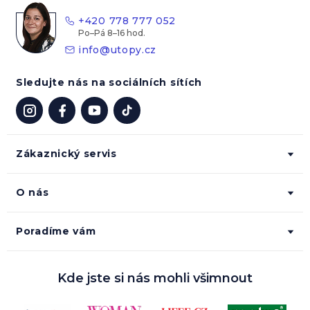
t
+420 778 777 052
í
info
@
utopy.cz
Sledujte nás na sociálních sítích
Zákaznický servis
O nás
Poradíme vám
Kde jste si nás mohli všimnout