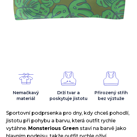
Nemačkavý
Drží tvar
a
Přirozený střih
materiál
poskytuje jistotu
bez výztuže
Sportovní podprsenka pro dny, kdy chceš pohodlí,
jistotu při pohybu a barvu, která outfit rychle
vytáhne.
Monsterious Green
staví na barvě jako
hlavním podpisu, takže outfit rychle oživí.