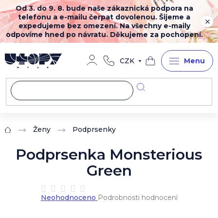
Přejít
Od 3. do 9. 8. bude naše zákaznická podpora na
na
telefonu a e-mailu čerpat dovolenou. Šijeme a
obsah
expedujeme bez omezení. Na všechny e-maily
odpovíme hned po návratu. Děkujeme za pochopení.
CZK
Nákupní
košík
Ženy
Podprsenky
Domů
Podprsenka Monsterious
Green
Průměrné
Neohodnoceno
Podrobnosti hodnocení
hodnocení
produktu