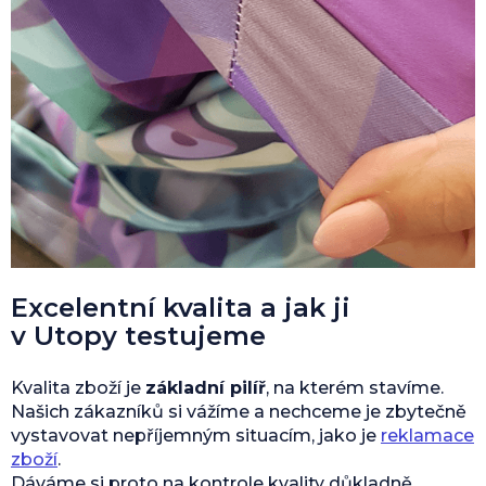
Excelentní kvalita a jak ji
v Utopy testujeme
Kvalita zboží je
základní pilíř
, na kterém stavíme.
Našich zákazníků si vážíme a nechceme je zbytečně
vystavovat nepříjemným situacím, jako je
reklamace
zboží
.
Dáváme si proto na kontrole kvality důkladně