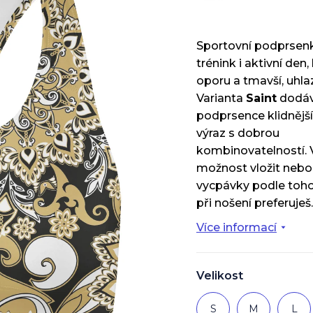
Sportovní podprsen
trénink i aktivní den
oporu a tmavší, uhla
Varianta
Saint
dodá
podprsence klidnější
výraz s dobrou
kombinovatelností. 
možnost vložit nebo
vycpávky podle toho,
při nošení preferuješ.
Více informací
Velikost
S
M
L