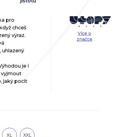
jistotu
ka pro
, když chceš
Více o
zený výraz.
značce
vá
, uhlazený
Výhodou je i
 vyjmout
 jaký pocit
XL
XXL