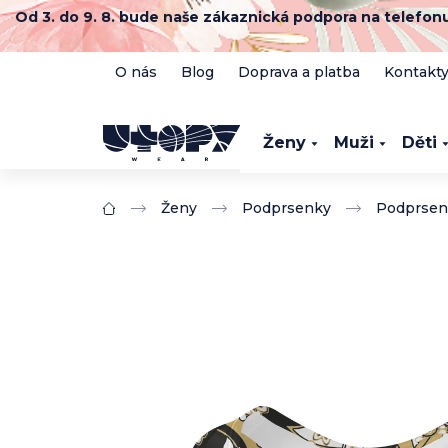
Přejít
Od 3. do 9. 8. bude naše zákaznická podpora na telefo
na
obsah
O nás
Blog
Doprava a platba
Kontakt
Ženy
Muži
Děti
Ženy
Podprsenky
Podprsen
Domů