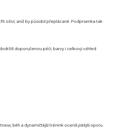
tfit oživí, aniž by působil přeplácaně. Podprsenka tak
 dodržíš doporučenou péči, barvy i celkový vzhled
ess, běh a dynamičtější trénink oceníš jistější oporu.