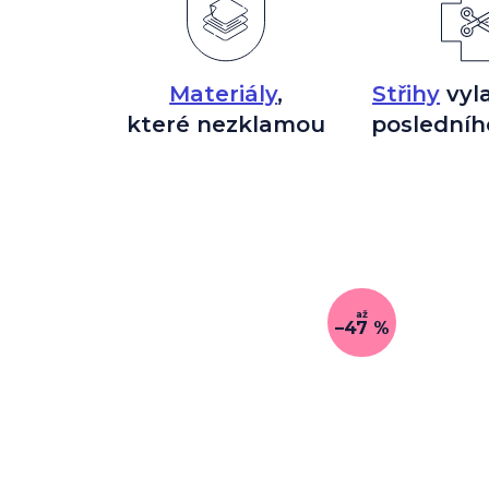
Materiály
,
Střihy
vyl
které nezklamou
posledníh
až
–47 %