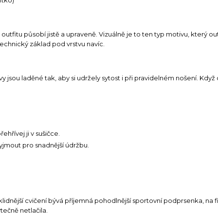
tfitu působí jistě a upraveně. Vizuálně je to ten typ motivu, který ou
technický základ pod vrstvu navíc.
jsou laděné tak, aby si udržely sytost i při pravidelném nošení. Když
řívej ji v sušičce.
jmout pro snadnější údržbu.
idnější cvičení bývá příjemná pohodlnější sportovní podprsenka, na fitn
tečně netlačila.