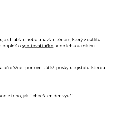
uje s hlubším nebo tmavším tónem, který v outfitu
no doplníš o
sportovní tričko
nebo lehkou mikinu.
 při běžné sportovní zátěži poskytuje jistotu, kterou
odle toho, jak ji chceš ten den využít.