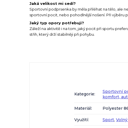
Jaká velikost mi sedí?
Sportovní podprsenka by měla přiléhat na tělo, ale ne
sportovní pocit, nebo pohodlnější nošení. Při výběru 
Jaký typ opory potřebuji?
Záleží na aktivitě i na tom, jaký pocit při sportu prefer
střih, který drží stabilněji při pohybu.
Sportovní p
Kategorie
:
komfort, au
Materiál
:
Polyester 8
Využití
:
Sport
,
Volný