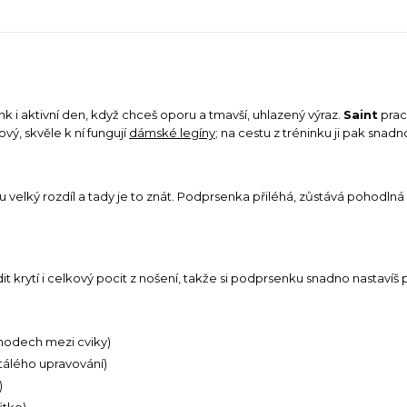
nk i aktivní den, když chceš oporu a tmavší, uhlazený výraz.
Saint
prac
vý, skvěle k ní fungují
dámské legíny
; na cestu z tréninku ji pak snad
velký rozdíl a tady je to znát. Podprsenka přiléhá, zůstává pohodlná a
t krytí i celkový pocit z nošení, takže si podprsenku snadno nastavíš p
řechodech mezi cviky)
stálého upravování)
)
itko)