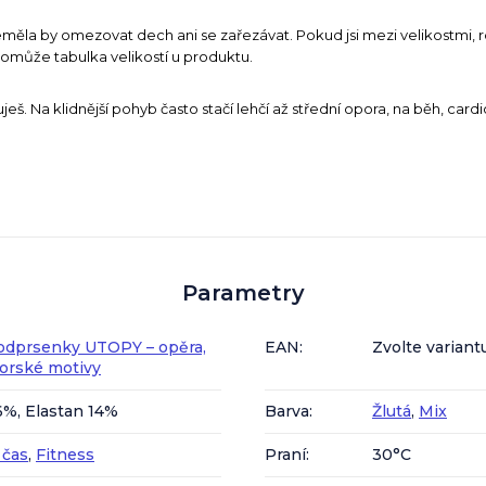
měla by omezovat dech ani se zařezávat. Pokud jsi mezi velikostmi, ro
pomůže tabulka velikostí u produktu.
uješ. Na klidnější pohyb často stačí lehčí až střední opora, na běh, cardio
Parametry
odprsenky UTOPY – opěra,
EAN
:
Zvolte variant
torské motivy
6%, Elastan 14%
Barva
:
Žlutá
,
Mix
 čas
,
Fitness
Praní
:
30°C