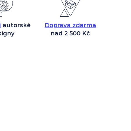
í
autorské
Doprava zdarma
signy
nad 2 500 Kč