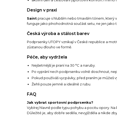
Design v praxi
Saint
pracuje s hlubším nebo tmavším tónem, který v ou
funguje jako plnohodnotná součást setu, ne jen jako 
Česká výroba a stálost barev
Podprsenky UTOPY vznikají v České republice a motivy 
zůstanou dlouho ve formě.
Péče, aby vydržela
Nejšetrnější je praní na 30 °C a naruby.
Po vyprání nech podprsenku volně doschnout, nepřeh
Pokud používáš vycpávky, před praním je můžeš vy
Žehli pouze jemně a ideálně z rubu.
FAQ
Jak vybrat sportovní podprsenku?
Vybírej hlavně podle typu pohybu a pocitu opory. Na kl
Důležité je, aby dobře seděla, nevyjížděla a nikde zby