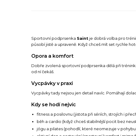
Sportovní podprsenka
Saint
je dobrá volba pro tréni
působí jistě a upraveně. Když chceš mít set rychle hoto
Opora a komfort
Dobře zvolená sportovní podprsenka dělá při tréninku 
od ní čekáš.
Vycpávky v praxi
Vycpávky tady nejsou jen detail navíc. Pomáhají doladi
Kdy se hodí nejvíc
fitness a posilovnu (jistota při sériích, strojích i p
běh a cardio (když chceš stabilnější pocit bez neu
jógu a pilates (pohodlí, které neomezuje v pohybu
aktivní den a cestování (sportovní komfort i mimo f