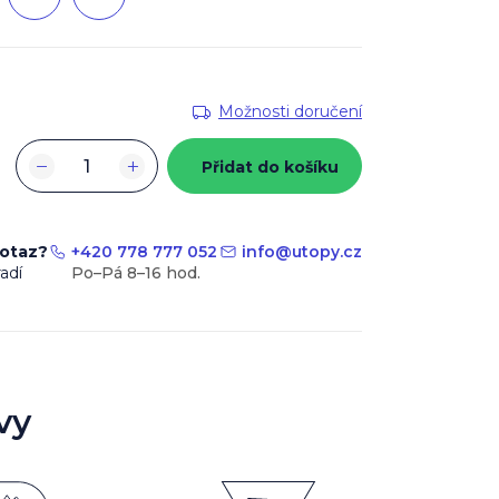
Možnosti doručení
−
+
Přidat do košíku
dotaz?
+420 778 777 052
info
@
utopy.cz
adí
vy