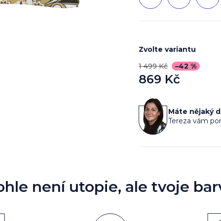
Zvolte variantu
1 499 Kč
–42 %
869 Kč
Měrná
cena:
Máte nějaký 
Tereza vám por
ohle není utopie, ale tvoje bar