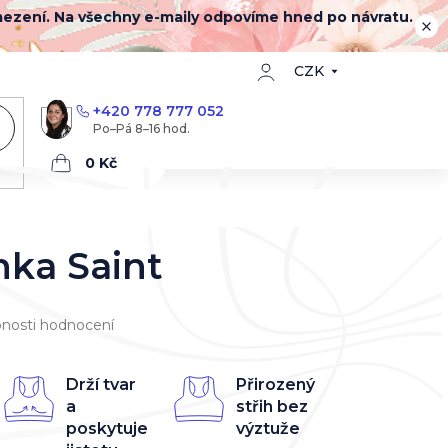
mezení. Na všechny e-maily odpovíme hned po návratu.
CZK
+420 778 777 052
Nákupní
košík
ka Saint
nosti hodnocení
Drží tvar
Přirozený
a
střih bez
poskytuje
výztuže