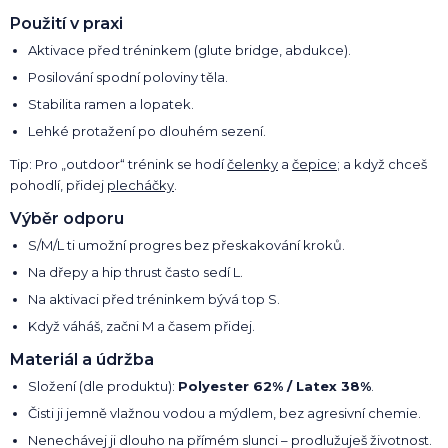
Použití v praxi
Aktivace před tréninkem (glute bridge, abdukce).
Posilování spodní poloviny těla.
Stabilita ramen a lopatek.
Lehké protažení po dlouhém sezení.
Tip: Pro „outdoor“ trénink se hodí
čelenky
a
čepice
; a když chceš
pohodlí, přidej
plecháčky
.
Výběr odporu
S/M/L ti umožní progres bez přeskakování kroků.
Na dřepy a hip thrust často sedí L.
Na aktivaci před tréninkem bývá top S.
Když váháš, začni M a časem přidej.
Materiál a údržba
Složení (dle produktu):
Polyester 62% / Latex 38%
.
Čisti ji jemně vlažnou vodou a mýdlem, bez agresivní chemie.
Nenechávej ji dlouho na přímém slunci – prodlužuješ životnost.