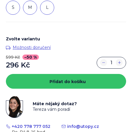
S
M
L
Zvolte variantu
Možnosti doručení
599 Kč
–50 %
−
+
296 Kč
Měrná
cena:
Přidat do košíku
Máte nějaký dotaz?
Tereza vám poradí
+420 778 777 052
info
@
utopy.cz