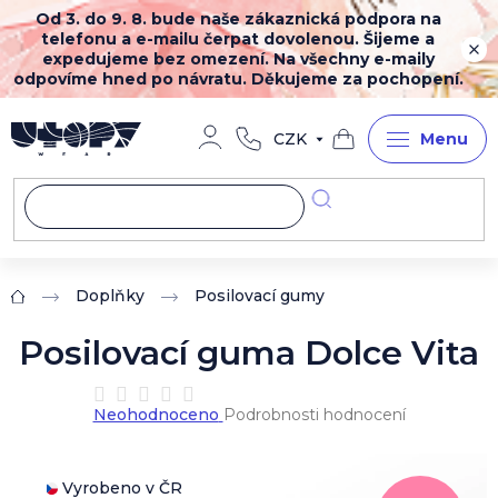
Přejít
Od 3. do 9. 8. bude naše zákaznická podpora na
na
telefonu a e-mailu čerpat dovolenou. Šijeme a
obsah
expedujeme bez omezení. Na všechny e-maily
odpovíme hned po návratu. Děkujeme za pochopení.
CZK
Nákupní
košík
Doplňky
Posilovací gumy
Domů
Posilovací guma Dolce Vita
Průměrné
Neohodnoceno
Podrobnosti hodnocení
hodnocení
produktu
je
0,0
Vyrobeno v ČR