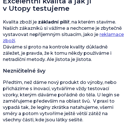
Excelentní kvalita a jak ji
v Utopy testujeme
Kvalita zboží je
základní pilíř
, na kterém stavíme.
Našich zákazníků si vážíme a nechceme je zbytečně
vystavovat nepříjemným situacím, jako je
reklamace
zboží
.
Dáváme si proto na kontrole kvality důkladně
záležet, je pravda, že k tomu někdy používáme i
netradiční metody. Ale jistota je jistota.
Nezničitelné švy
Předtím, než dáme nový produkt do výroby, nebo
přicházíme s inovací, vytváříme vždy testovací
vzorky, kterým dáváme pořádně do těla. U legín se
zaměřujeme především na oblast švů. V praxi to
vypadá tak, že legíny zkrátka natahujeme, všemi
směry a potom vytvoříme ještě větší zátěž na
všechny části, kde jsou látky sešité.