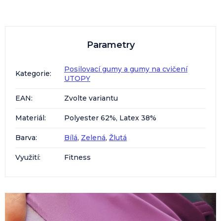
Parametry
Posilovací gumy a gumy na cvičení
Kategorie
:
UTOPY
EAN
:
Zvolte variantu
Materiál
:
Polyester 62%, Latex 38%
Barva
:
Bílá
,
Zelená
,
Žlutá
Využití
:
Fitness