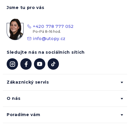
á
Jsme tu pro vás
p
a
t
+420 778 777 052
í
info
@
utopy.cz
Sledujte nás na sociálních sítích
Zákaznický servis
O nás
Poradíme vám