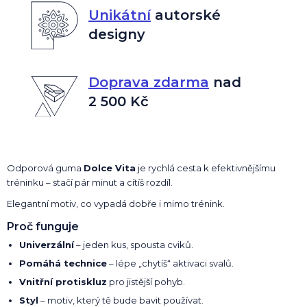
Unikátní
autorské
designy
Doprava zdarma
nad
2 500 Kč
Odporová guma
Dolce Vita
je rychlá cesta k efektivnějšímu
tréninku – stačí pár minut a cítíš rozdíl.
Elegantní motiv, co vypadá dobře i mimo trénink.
Proč funguje
Univerzální
– jeden kus, spousta cviků.
Pomáhá technice
– lépe „chytíš“ aktivaci svalů.
Vnitřní protiskluz
pro jistější pohyb.
Styl
– motiv, který tě bude bavit používat.