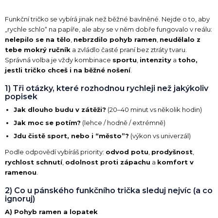
Funkční tričko se vybírá jinak než běžné bavlněné. Nejde o to, aby
„rychle schlo“ na papíře, ale aby se v něm dobře fungovalo v reálu:
nelepilo se na tělo
,
nebrzdilo pohyb ramen
,
neudělalo z
tebe mokrý ručník
a zvládlo časté praní bez ztráty tvaru.
Správná volba je vždy kombinace
sportu
,
intenzity
a
toho,
jestli tričko chceš i na běžné nošení
.
1) Tři otázky, které rozhodnou rychleji než jakýkoliv
popisek
Jak dlouho budu v zátěži?
(20–40 minut vs několik hodin)
Jak moc se potím?
(lehce / hodně / extrémně)
Jdu čistě sport, nebo i “město”?
(výkon vs univerzál)
Podle odpovědí vybíráš priority:
odvod potu
,
prodyšnost
,
rychlost schnutí
,
odolnost proti zápachu
a
komfort v
ramenou
.
2) Co u pánského funkčního trička sleduj nejvíc (a co
ignoruj)
A) Pohyb ramen a lopatek