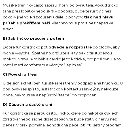
Mužské tréninky často zatěžují horní polovinu těla. Pokud tričko
tahá přes lopatky nebo škrtí v podpaží, bude tě rušit víc než
cokoliv jiného. Při zkoušení udělej 3 pohyby:
tlak nad hlavu
,
přítah
a
překřížení paží
. Všechno musí projít bez napětí ve
švech.
B) Jak tričko pracuje s potem
Dobré funkční tričko pot
odvede a rozprostře
do plochy, aby
rychle vysychal. Špatné ho drží u těla, a ty pak cítíš studenou
mokrou vrstvu. Pro běh a cardio je to kritické, pro posilovnu je to
rozdíl mezi komfortem a věčným “lepím se”.
C) Povrch a tření
U delších aktivit (běh, turistika) řeš tření v podpaží a na hrudníku. U
posilovny řeš spíš to, jestli tričko v kontaktu s lavicí/osy neklouže
divně, nekroutí se a nepůsobí “těžce” po propocení.
D) Zápach a časté praní
Funkční trička se perou často. Tričko, které po několika cyklech
ztratí tvar nebo začne držet zápach, tě bude stát víc nervů než
peněz. V praxi pomáhá jednoduchá péče:
30 °C
, šetrný program,