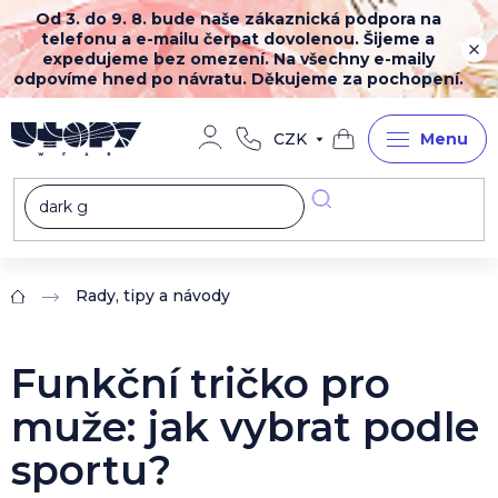
Přejít
Od 3. do 9. 8. bude naše zákaznická podpora na
na
telefonu a e-mailu čerpat dovolenou. Šijeme a
obsah
expedujeme bez omezení. Na všechny e-maily
odpovíme hned po návratu. Děkujeme za pochopení.
CZK
Nákupní
košík
Rady, tipy a návody
Domů
Funkční tričko pro
muže: jak vybrat podle
sportu?