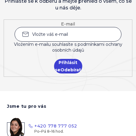
Přihlaste se k odběru a mějte přehled o všem, co se
u nás děje.
E-mail
Vložením e-mailu souhlasíte s
podmínkami ochrany
osobních údajů
Přihlásit
se
Z
á
Jsme tu pro vás
p
a
t
+420 778 777 052
í