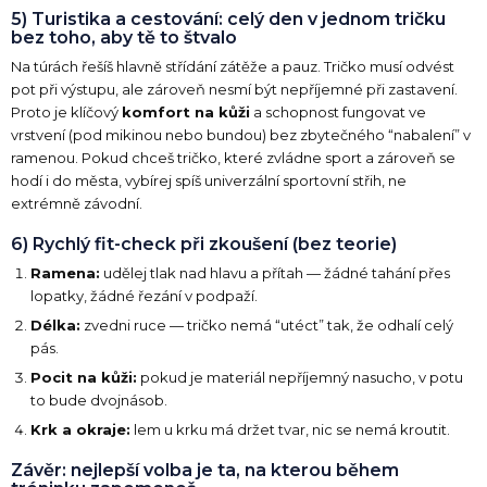
5) Turistika a cestování: celý den v jednom tričku
bez toho, aby tě to štvalo
Na túrách řešíš hlavně střídání zátěže a pauz. Tričko musí odvést
pot při výstupu, ale zároveň nesmí být nepříjemné při zastavení.
Proto je klíčový
komfort na kůži
a schopnost fungovat ve
vrstvení (pod mikinou nebo bundou) bez zbytečného “nabalení” v
ramenou. Pokud chceš tričko, které zvládne sport a zároveň se
hodí i do města, vybírej spíš univerzální sportovní střih, ne
extrémně závodní.
6) Rychlý fit-check při zkoušení (bez teorie)
Ramena:
udělej tlak nad hlavu a přítah — žádné tahání přes
lopatky, žádné řezání v podpaží.
Délka:
zvedni ruce — tričko nemá “utéct” tak, že odhalí celý
pás.
Pocit na kůži:
pokud je materiál nepříjemný nasucho, v potu
to bude dvojnásob.
Krk a okraje:
lem u krku má držet tvar, nic se nemá kroutit.
Závěr: nejlepší volba je ta, na kterou během