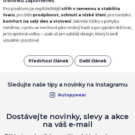
tréninku zapomeneš
Pro posilovnu je nejdůležitější
střih v ramenou a stabilita
tvaru
, pro běh
prodyšnost, schnutí a nízké tření
, pro turistiku
komfort na celý den a vrstvení
. Jakmile tričko v pohybu
netáhne, v potu se nechová jako mokrý hadr a po vyprání drží tvar,
je to správná volba — pak už jen vybíráš design, který ti sedí
vizuálně i pocitově.
Předchozí článek
Další článek
Sledujte naše tipy a novinky na Instagramu
#utopywear
Dostávejte novinky, slevy a akce
na váš e-mail