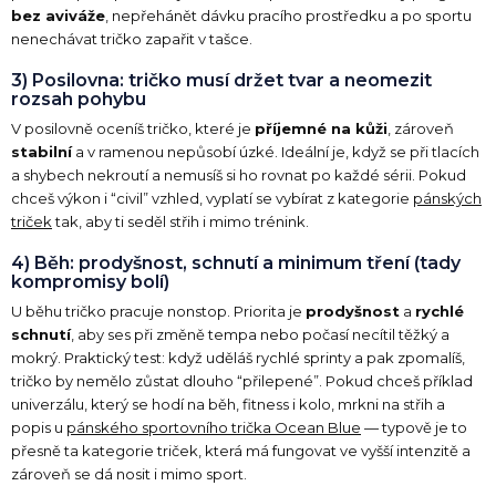
bez aviváže
, nepřehánět dávku pracího prostředku a po sportu
nenechávat tričko zapařit v tašce.
3) Posilovna: tričko musí držet tvar a neomezit
rozsah pohybu
V posilovně oceníš tričko, které je
příjemné na kůži
, zároveň
stabilní
a v ramenou nepůsobí úzké. Ideální je, když se při tlacích
a shybech nekroutí a nemusíš si ho rovnat po každé sérii. Pokud
chceš výkon i “civil” vzhled, vyplatí se vybírat z kategorie
pánských
triček
tak, aby ti seděl střih i mimo trénink.
4) Běh: prodyšnost, schnutí a minimum tření (tady
kompromisy bolí)
U běhu tričko pracuje nonstop. Priorita je
prodyšnost
a
rychlé
schnutí
, aby ses při změně tempa nebo počasí necítil těžký a
mokrý. Praktický test: když uděláš rychlé sprinty a pak zpomalíš,
tričko by nemělo zůstat dlouho “přilepené”. Pokud chceš příklad
univerzálu, který se hodí na běh, fitness i kolo, mrkni na střih a
popis u
pánského sportovního trička Ocean Blue
— typově je to
přesně ta kategorie triček, která má fungovat ve vyšší intenzitě a
zároveň se dá nosit i mimo sport.