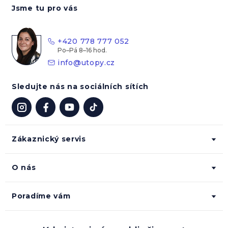
Jsme tu pro vás
p
a
t
+420 778 777 052
í
info
@
utopy.cz
Sledujte nás na sociálních sítích
Zákaznický servis
O nás
Poradíme vám