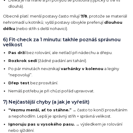
dlouhá).
Obecně platí: menší postavy často milují
7/8
, protože se materiál
nehromadí u kotníků; vyšší postavy obvykle preferují
dlouhou
délku
(nebo střih s delší nohavicí).
6) Fit-check za 1 minutu: takhle poznáš správnou
velikost
Pas drží
bez rolování, ale netlačí při nádechu a dřepu.
Rozkrok sedí
(žádné padání ani tahání).
Po pár minutách nevznikají
varhánky v kolenou
a legíny
“nepovolují”.
Dřep test
bez prosvítání.
Nemáš potřebu je při chůzi pořád upravovat.
7) Nejčastější chyby (a jak je vyřešit)
“Vezmu menší, ať to stáhne.”
→ často to končí prosvítáním
a nepohodlím. Lepší je správný střih + správná velikost.
Ignoruju pas u vysokého pasu.
→ výsledkem je rolování
nebo sjíždění.