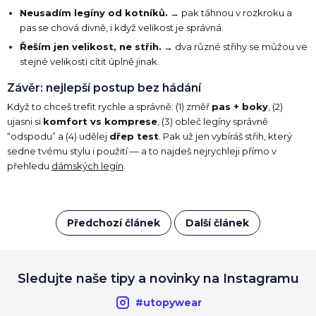
Neusadím legíny od kotníků.
→ pak táhnou v rozkroku a
pas se chová divně, i když velikost je správná.
Řeším jen velikost, ne střih.
→ dva různé střihy se můžou ve
stejné velikosti cítit úplně jinak.
Závěr: nejlepší postup bez hádání
Když to chceš trefit rychle a správně: (1) změř
pas + boky
, (2)
ujasni si
komfort vs komprese
, (3) obleč legíny správně
“odspodu” a (4) udělej
dřep test
. Pak už jen vybíráš střih, který
sedne tvému stylu i použití — a to najdeš nejrychleji přímo v
přehledu
dámských legín
.
Předchozí článek
Další článek
Sledujte naše tipy a novinky na Instagramu
#utopywear