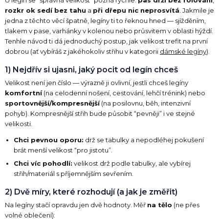
rozkr ok sedí bez tahu
a
při dřepu nic neprosvítá
. Jakmile je
jedna z těchto věcí špatně, legíny ti to řeknou hned — sjížděním,
tlakem v pase, varhánky v kolenou nebo průsvitem v oblasti hýždí.
Tenhle návod ti dá jednoduchý postup, jak velikost trefit na první
dobrou (ať vybíráš z jakéhokoliv střihu v kategorii
dámské legíny
).
1) Nejdřív si ujasni, jaký pocit od legín chceš
Velikost není jen číslo — výrazně ji ovlivní, jestli chceš legíny
komfortní
(na celodenní nošení, cestování, lehčí trénink) nebo
sportovnější/kompresnější
(na posilovnu, běh, intenzivní
pohyb). Kompresnější střih bude působit “pevněji” i ve stejné
velikosti.
Chci pevnou oporu:
drž se tabulky a nepodléhej pokušení
brát menší velikost “pro jistotu”.
Chci víc pohodlí:
velikost drž podle tabulky, ale vybírej
střih/materiál s příjemnějším sevřením.
2) Dvě míry, které rozhodují (a jak je změřit)
Na legíny stačí opravdu jen dvě hodnoty. Měř
na tělo
(ne přes
volné oblečení):