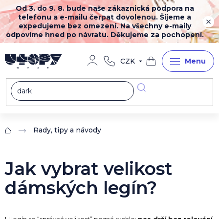
Přejít
Od 3. do 9. 8. bude naše zákaznická podpora na
na
telefonu a e-mailu čerpat dovolenou. Šijeme a
obsah
expedujeme bez omezení. Na všechny e-maily
odpovíme hned po návratu. Děkujeme za pochopení.
CZK
Nákupní
košík
Rady, tipy a návody
Domů
Jak vybrat velikost
dámských legín?
U legín se “správná velikost” pozná rychle:
pas drží bez rolování
,