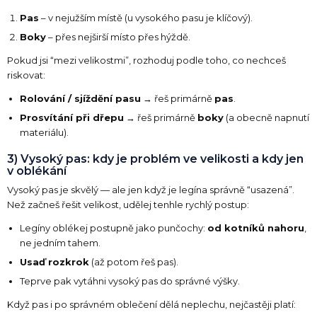
Pas
– v nejužším místě (u vysokého pasu je klíčový).
Boky
– přes nejširší místo přes hýždě.
Pokud jsi “mezi velikostmi”, rozhoduj podle toho, co nechceš
riskovat:
Rolování / sjíždění pasu
→ řeš primárně
pas
.
Prosvítání při dřepu
→ řeš primárně
boky
(a obecně napnutí
materiálu).
3) Vysoký pas: kdy je problém ve velikosti a kdy jen
v oblékání
Vysoký pas je skvělý — ale jen když je legína správně “usazená”.
Než začneš řešit velikost, udělej tenhle rychlý postup:
Legíny oblékej postupně jako punčochy:
od kotníků nahoru
,
ne jedním tahem.
Usaď rozkrok
(až potom řeš pas).
Teprve pak vytáhni vysoký pas do správné výšky.
Když pas i po správném oblečení dělá neplechu, nejčastěji platí: