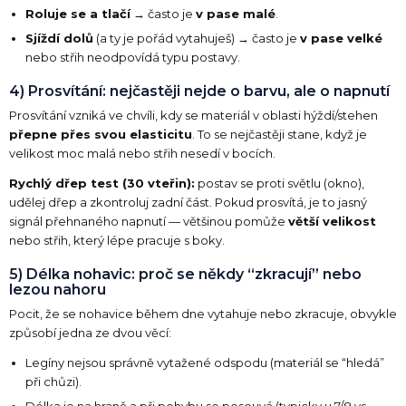
Roluje se a tlačí
→ často je
v pase malé
.
Sjíždí dolů
(a ty je pořád vytahuješ) → často je
v pase velké
nebo střih neodpovídá typu postavy.
4) Prosvítání: nejčastěji nejde o barvu, ale o napnutí
Prosvítání vzniká ve chvíli, kdy se materiál v oblasti hýždí/stehen
přepne přes svou elasticitu
. To se nejčastěji stane, když je
velikost moc malá nebo střih nesedí v bocích.
Rychlý dřep test (30 vteřin):
postav se proti světlu (okno),
udělej dřep a zkontroluj zadní část. Pokud prosvítá, je to jasný
signál přehnaného napnutí — většinou pomůže
větší velikost
nebo střih, který lépe pracuje s boky.
5) Délka nohavic: proč se někdy “zkracují” nebo
lezou nahoru
Pocit, že se nohavice během dne vytahuje nebo zkracuje, obvykle
způsobí jedna ze dvou věcí:
Legíny nejsou správně vytažené odspodu (materiál se “hledá”
při chůzi).
Délka je na hraně a při pohybu se posouvá (typicky u 7/8 vs