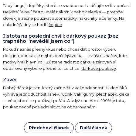
Tady fungují doplňky, které se snadno nosí a dělají rozdíl v počasí.
Největší “wow” často udělá nákrčník nebo čelenka — protože
člověk je začne používat automaticky:
nákrčníky
a
čelenky
. Na
chladnější dny se hodí i
čepice
.
Jistota na poslední chvíli: dárkový poukaz (bez
trapného “nevěděl jsem co”)
Pokud neznáš přesný vkus nebo chceš dát prostor výběru
designu, poukaz je nejbezpečnější volba — zvlášť u značky, kde
motivy hrají hlavní roli. Zůstane radost z dárku a zároveň si
obdarovaný vybere přesně to, co chce:
dárkové poukazy
.
Závěr
Dobrý dárek je ten, který začne žít v každodennosti. U doplňků
vyhrává jednoduchost: lahev, ručník, vak, gumy, plecháček, deka
— věci, které se používají pořád. A když chceš mít 100% jistotu,
poukaz nechá poslední slovo na obdarovaném.
Předchozí článek
Další článek