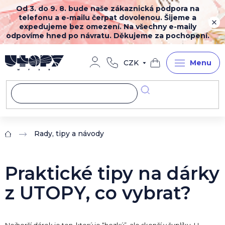
Přejít
Od 3. do 9. 8. bude naše zákaznická podpora na
na
telefonu a e-mailu čerpat dovolenou. Šijeme a
obsah
expedujeme bez omezení. Na všechny e-maily
odpovíme hned po návratu. Děkujeme za pochopení.
CZK
Nákupní
košík
Rady, tipy a návody
Domů
Praktické tipy na dárky
z UTOPY, co vybrat?
Nejhorší dárek je ten, který je “hezký”, ale skončí v šuplíku. U