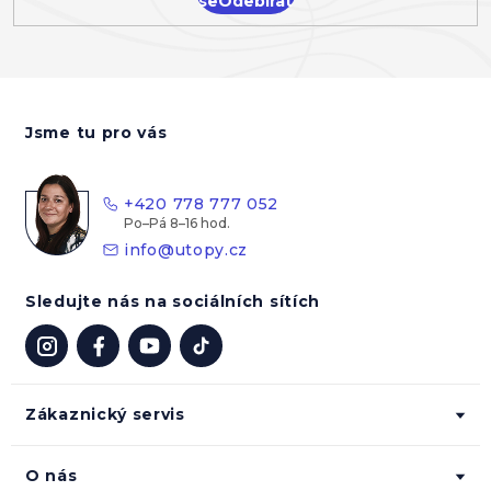
se
Z
á
Jsme tu pro vás
p
a
t
+420 778 777 052
í
info
@
utopy.cz
Sledujte nás na sociálních sítích
Zákaznický servis
O nás