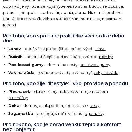
doplňků je výhoda, že když vybereš správně, budou se používat
pořád — při sportu, cestování, v práci, doma. Níže máš přehled
dárků podle typu člověka a situace. Minimum rizika, maximum
radosti.
Pro toho, kdo sportuje: praktické věci do každého
dne
Lahev
– používá se pořád (fitko, práce, výlet):
lahve
Ručník
– nejpraktičtější sportovní dárek vůbec:
ručníky
Posilovací gumy
– doma i na cesty:
posilovací gumy
Vak na záda
– jednoduchý a stylový “carry”:
vaky na záda
Pro toho, kdo žije “lifestyle”: věci pro vibe a pohodu
Plecháček
– dárek, který si člověk zamiluje rituálem:
plecháčky
Deka
– domov, chalupa, film, regenerace:
deky
Jogamatka
– pro jógu, strečink i relax:
jogamatky
Pro někoho, kdo je pořád venku: teplo a komfort
bez “objemu”