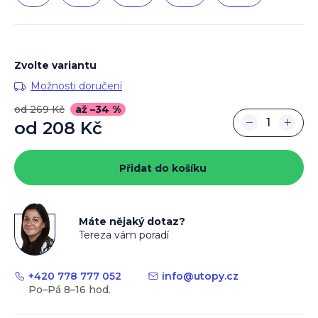
Zvolte variantu
Možnosti doručení
od 269 Kč
až –34 %
−
+
od
208 Kč
Měrná
cena:
Přidat do košíku
Máte nějaký dotaz?
Tereza vám poradí
+420 778 777 052
info
@
utopy.cz