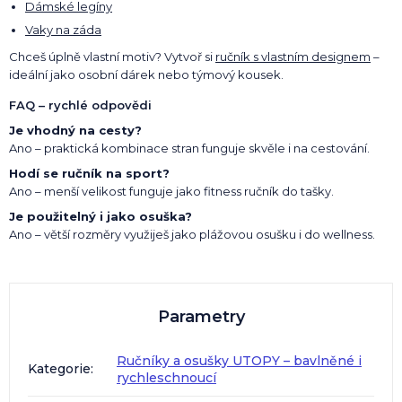
Dámské legíny
Vaky na záda
Chceš úplně vlastní motiv? Vytvoř si
ručník s vlastním designem
–
ideální jako osobní dárek nebo týmový kousek.
FAQ – rychlé odpovědi
Je vhodný na cesty?
Ano – praktická kombinace stran funguje skvěle i na cestování.
Hodí se ručník na sport?
Ano – menší velikost funguje jako fitness ručník do tašky.
Je použitelný i jako osuška?
Ano – větší rozměry využiješ jako plážovou osušku i do wellness.
Parametry
Ručníky a osušky UTOPY – bavlněné i
Kategorie
:
rychleschnoucí