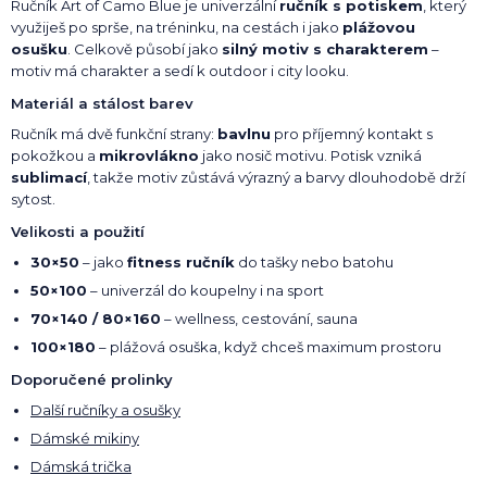
Ručník Art of Camo Blue je univerzální
ručník s potiskem
, který
využiješ po sprše, na tréninku, na cestách i jako
plážovou
osušku
. Celkově působí jako
silný motiv s charakterem
–
motiv má charakter a sedí k outdoor i city looku.
Materiál a stálost barev
Ručník má dvě funkční strany:
bavlnu
pro příjemný kontakt s
pokožkou a
mikrovlákno
jako nosič motivu. Potisk vzniká
sublimací
, takže motiv zůstává výrazný a barvy dlouhodobě drží
sytost.
Velikosti a použití
30×50
– jako
fitness ručník
do tašky nebo batohu
50×100
– univerzál do koupelny i na sport
70×140 / 80×160
– wellness, cestování, sauna
100×180
– plážová osuška, když chceš maximum prostoru
Doporučené prolinky
Další ručníky a osušky
Dámské mikiny
Dámská trička