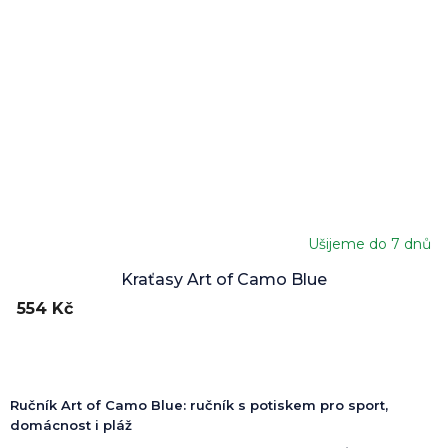
Ušijeme do 7 dnů
Průměrné
hodnocení
Kraťasy Art of Camo Blue
produktu
554 Kč
je
5,0
z
5
hvězdiček.
Ručník Art of Camo Blue: ručník s potiskem pro sport,
domácnost i pláž