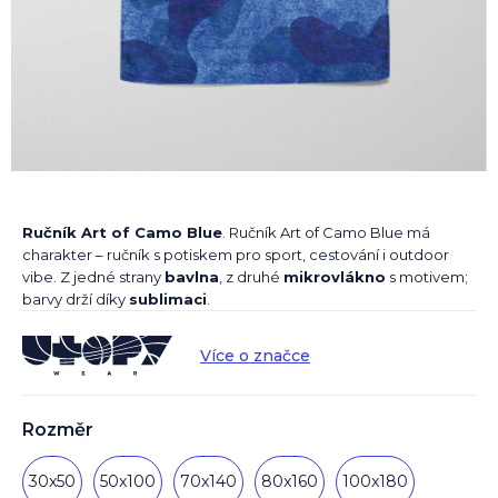
Ručník Art of Camo Blue
. Ručník Art of Camo Blue má
charakter – ručník s potiskem pro sport, cestování i outdoor
vibe. Z jedné strany
bavlna
, z druhé
mikrovlákno
s motivem;
barvy drží díky
sublimaci
.
Více o značce
Rozměr
30x50
50x100
70x140
80x160
100x180