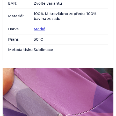
EAN
:
Zvolte variantu
100% Mikrovlákno zepředu, 100%
Materiál
:
bavlna zezadu
Barva
:
Modrá
Praní
:
30°C
Metoda tisku
:
Sublimace