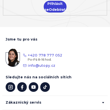
Přihlásit
se
Z
á
Jsme tu pro vás
p
a
t
+420 778 777 052
í
info
@
utopy.cz
Sledujte nás na sociálních sítích
Zákaznický servis