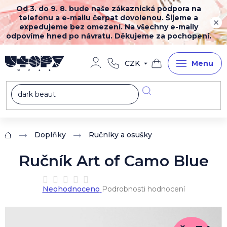
Přejít
Od 3. do 9. 8. bude naše zákaznická podpora na
na
telefonu a e-mailu čerpat dovolenou. Šijeme a
obsah
expedujeme bez omezení. Na všechny e-maily
odpovíme hned po návratu. Děkujeme za pochopení.
CZK
Nákupní
košík
Doplňky
Ručníky a osušky
Domů
Ručník Art of Camo Blue
Průměrné
Neohodnoceno
Podrobnosti hodnocení
hodnocení
produktu
je
0,0