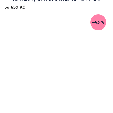
659 Kč
od
–43 %